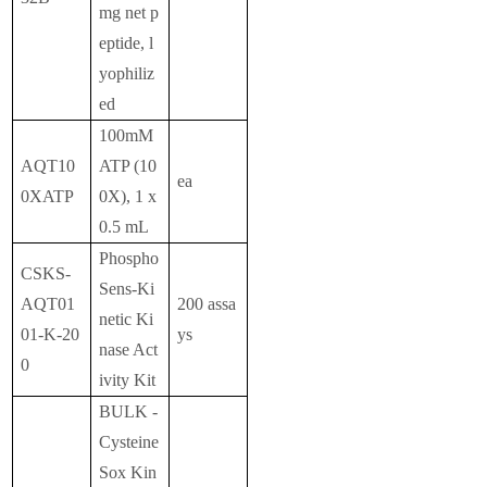
mg net p
eptide, l
yophiliz
ed
100mM
AQT10
ATP (10
ea
0XATP
0X), 1 x
0.5 mL
Phospho
CSKS-
Sens-Ki
AQT01
200 assa
netic Ki
01-K-20
ys
nase Act
0
ivity Kit
BULK -
Cysteine
Sox Kin