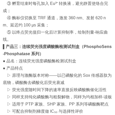
③ 孵育结束时每孔加入 Eu³⁺ 转换液，避光静置使络合完
成；
④ 酶标仪切换至 TRF 通道，激发 360 nm、发射 620 n
m、延迟约 100 μs 采集；
⑤ 以终点荧光值归一化后计算抑制率，绘制剂量-响应曲
线。
▌产品三：连续荧光强度磷酸酶检测试剂盒（PhosphoSens
-Phosphatase 系列）
● 品名：连续荧光强度磷酸酶检测试剂盒
● 产品特点
▷ 原理与激酶版本对称——以已磷酸化的 Sox 传感器肽为
底物，磷酸酶去磷酸化后荧光衰减
▷ 荧光强度随时间下降的速率直接反映磷酸酶催化活性
▷ 同样支持纯化磷酸酶与粗裂解物，同样为均相加样-读板
▷ 适用于 PTP 家族、SHP 家族、PP 系列等磷酸酶靶点
▷ 可配合抑制剂梯度做 IC₅₀ 与选择性评价