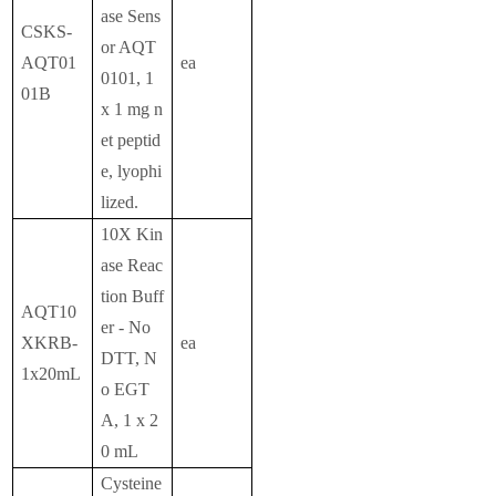
ase Sens
CSKS-
or AQT
AQT01
ea
0101, 1
01B
x 1 mg n
et peptid
e, lyophi
lized.
10X Kin
ase Reac
tion Buff
AQT10
er - No
XKRB-
ea
DTT, N
1x20mL
o EGT
A, 1 x 2
0 mL
Cysteine