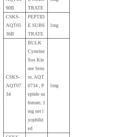
90B
TRATE
CSKS-
PEPTID
AQT05
E SUBS
1mg
36B
TRATE
BULK
Cysteine
Sox Kin
ase Sens
CSKS-
or, AQT
AQT07
0734 , P
1mg
34
eptide su
bstrate, 1
mg net l
yophiliz
ed