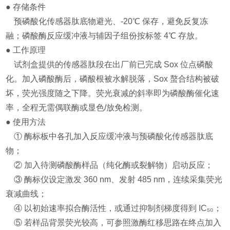
● 存储条件
预磷酸化传感器肽底物避光、-20℃ 保存，避免反复冻
融；磷酸酶反应缓冲液与辅因子组份按标签 4℃ 存放。
● 工作原理
试剂盒提供的传感器肽段在出厂前已完成 Sox 位点磷酸
化。加入磷酸酶后，磷酸根被水解脱落，Sox 螯合结构被破
坏，荧光强度随之下降。荧光衰减的斜率即为磷酸酶催化速
率，全程无需偶联酶或显色/放免检测。
● 使用方法
① 酶标板中各孔加入反应缓冲液与预磷酸化传感器肽底
物；
② 加入待测磷酸酶样品（纯化酶或裂解物）启动反应；
③ 酶标仪设定激发 360 nm、发射 485 nm，连续采集荧光
衰减曲线；
④ 以初始速率拟合酶活性，或通过抑制剂梯度得到 IC₅₀；
⑤ 若样品背景荧光较高，可参照激酶红移思路在终点加入