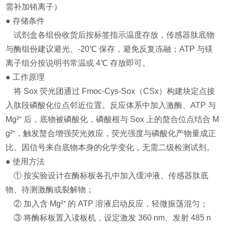
需补加铕离子）
● 存储条件
试剂盒各组份收货后按标签指示温度存放，传感器肽底物
与酶组份建议避光、-20℃ 保存，避免反复冻融；ATP 与镁
离子组分按说明书常温或 4℃ 存放即可。
● 工作原理
将 Sox 荧光团通过 Fmoc-Cys-Sox（CSx）构建块定点接
入肽段磷酸化位点邻近位置。反应体系中加入激酶、ATP 与
Mg²⁺ 后，底物被磷酸化，磷酸根与 Sox 上的螯合位点结合 M
g²⁺，触发螯合增强荧光效应，荧光强度与磷酸化产物量成正
比。因信号来自底物本身的化学变化，无需二级检测试剂。
● 使用方法
① 按实验设计在酶标板各孔中加入缓冲液、传感器肽底
物、待测激酶或裂解物；
② 加入含 Mg²⁺ 的 ATP 溶液启动反应，轻微振荡混匀；
③ 将酶标板置入读板机，设定激发 360 nm、发射 485 n