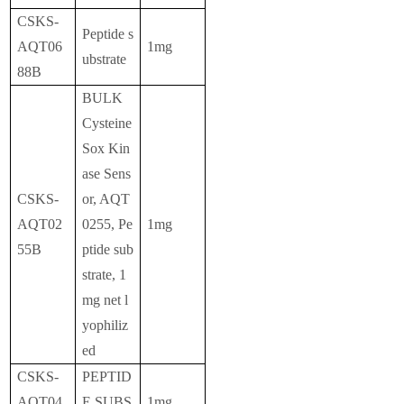
CSKS-
Peptide s
AQT06
1mg
ubstrate
88B
BULK
Cysteine
Sox Kin
ase Sens
CSKS-
or, AQT
AQT02
0255, Pe
1mg
55B
ptide sub
strate, 1
mg net l
yophiliz
ed
CSKS-
PEPTID
AQT04
E SUBS
1mg