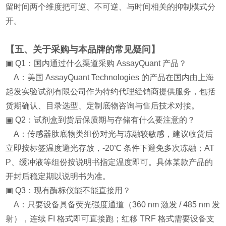
留时间两个维度把可逆、不可逆、与时间相关的抑制模式分
开。
【五、关于采购与本品牌的常见疑问】
▣ Q1：国内通过什么渠道采购 AssayQuant 产品？
A：美国 AssayQuant Technologies 的产品在国内由上海
起发实验试剂有限公司作为特约代理经销商提供服务，包括
货期确认、目录选型、定制底物咨询与售后技术对接。
▣ Q2：试剂盒到货后保质期与存储有什么要注意的？
A：传感器肽底物类组份对光与冻融较敏感，建议收货后
立即按标签温度避光存放，-20℃ 条件下避免多次冻融；AT
P、缓冲液等组份按说明书指定温度即可。具体某款产品的
开封后稳定期以说明书为准。
▣ Q3：现有酶标仪能不能直接用？
A：只要设备具备荧光强度通道（360 nm 激发 / 485 nm 发
射），连续 FI 格式即可直接跑；红移 TRF 格式需要设备支