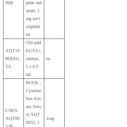
96B
ptide sub
strate, 1
mg net l
yophiliz
ed
550 mM
AQT10
EGTA s
00XEG
olution,
ea
TA
1 x 0.5
mL
BULK -
Cysteine
Sox Kin
ase Sens
CSKS-
or AQT
AQT00
1mg
0032, 1
32B