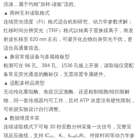
洗涤，属于均相"加样-读板"流程。
▲ 两种互补读取格式
连续荧光强度（FI）格式适合机制研究、动力学参数求解；
红移时间分辨荧光（TRF）格式以铕离子置换镁离子，将发
射波长移至 620 nm 左右，可避开化合物自身荧光干扰，更
适合高通量筛选。
▲ 兼容常规设备与多规格板型
检测可在 96 孔、384 孔、1536 孔板上开展，读取端仅需配
备常见荧光通道的酶标仪，无需添置专属硬件。
▲ 适配多样品类型
无论纯化重组酶、免疫沉淀激酶、还是粗制细胞/组织裂解
物，同一套传感器均可工作，且对 ATP 浓度没有硬性限制，
可依据实验设计自行调整。
▲ 数据维度丰富
连续读取模式下可每 30 秒至数分钟采集一次信号，完整呈
现反应曲线，支持 IC₅₀、Kᵢ、kᵢₙₐcₜ/Kᵢ、停留时间等动力学参