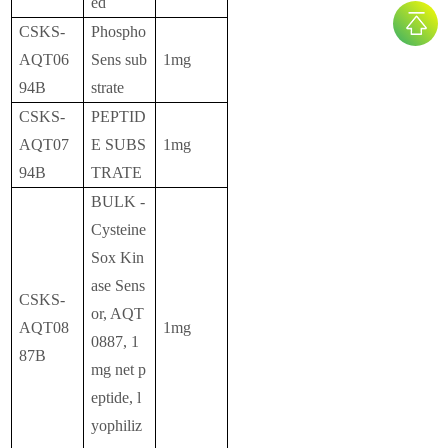
ed
CSKS-
Phospho
AQT06
Sens sub
1mg
94B
strate
CSKS-
PEPTID
AQT07
E SUBS
1mg
94B
TRATE
BULK -
Cysteine
Sox Kin
ase Sens
CSKS-
or, AQT
AQT08
1mg
0887, 1
87B
mg net p
eptide, l
yophiliz