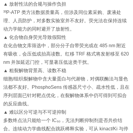
▲ 放射性法的合规与操作负担
³³P-ATP 类方法数据质量高，但涉及同位素采购、废液处
理、人员防护，对多数实验室并不友好。荧光法在保持连续
动力学能力的同时避开了放射性。
▲ 化合物自身荧光导致假阳性
在化合物文库筛选中，部分分子自带荧光或在 485 nm 附近
有吸收，会压低或抬高读数。红移 TRF 格式将发射移至 620
nm 并加延迟门控，可显著压低这类干扰。
▲ 粗裂解物背景高、读数不稳
细胞/组织裂解物中含大量蛋白与代谢物，对偶联酶法与显色
法都不友好。PhosphoSens 传感器尺寸小、疏水性低，且在
序列层面已针对靶点优化，在裂解物体系中仍可得到可拟合
的反应曲线。
▲ 难以区分可逆与不可逆抑制
多数终点法只能给一个 IC₅₀，无法判断抑制剂是否共价结
合。连续动力学曲线配合跳跃稀释实验，可从 kinact/Ki 与停