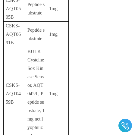
CSKS-
Peptide s
AQT05
1mg
ubstrate
05B
CSKS-
Peptide s
AQT06
1mg
ubstrate
91B
BULK
Cysteine
Sox Kin
ase Sens
CSKS-
or, AQT
AQT04
0459 , P
1mg
59B
eptide su
bstrate, 1
mg net l
yophiliz