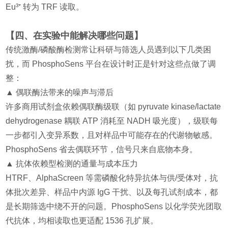
Eu³⁺ 转为 TRF 读取。
【四、在实验中能解决哪些问题】
传统激酶/磷酸酶检测常让科研与筛选人员遇到以下几类困
扰，而 PhosphoSens 平台在设计时正是针对这些点做了调
整：
▲ 偶联酶法带来的噪声与滞后
许多商用试剂盒依赖偶联酶级联（如 pyruvate kinase/lactate
dehydrogenase 耦联 ATP 消耗至 NADH 吸光度），级联每
一步都引入变异系数，且对样品中可能存在的代谢物敏感。
PhosphoSens 省去偶联环节，信号只来自底物本身。
▲ 抗体依赖型检测的通量与成本压力
HTRF、AlphaScreen 等需磷酸化特异抗体与供/受体对，抗
体批次差异、样品中内源 IgG 干扰、以及每孔试剂成本，都
是长期筛选中绕不开的问题。PhosphoSens 以化学荧光团取
代抗体，均相读取也更适配 1536 孔扩展。