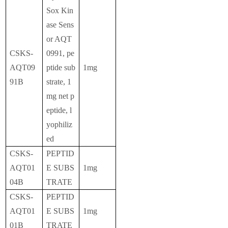
Sox Kin
ase Sens
or AQT
CSKS-
0991, pe
AQT09
ptide sub
1mg
91B
strate, 1
mg net p
eptide, l
yophiliz
ed
CSKS-
PEPTID
AQT01
E SUBS
1mg
04B
TRATE
CSKS-
PEPTID
AQT01
E SUBS
1mg
01B
TRATE