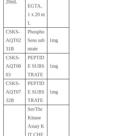
20mL
EGTA,
1 x 20 m
L
CSKS-
Phospho
AQT02
Sens sub
1mg
31B
strate
CSKS-
PEPTID
AQT08
E SUBS
1mg
03
TRATE
CSKS-
PEPTID
AQT07
E SUBS
1mg
32B
TRATE
Ser/Thr
Kinase
Assay K
IT CHE