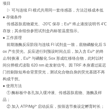
项目
▷ 可与连续 FI 模式共用同一套传感器，方法迁移成本低
● 存储条件
传感器肽底物避光、-20℃ 保存；Eu³⁺ 终止液按说明书 4℃
存放；其余组份参照试剂盒内标签温度指示。
● 工作原理
前期激酶反应阶段与连续 FI 试剂盒一致，底物磷酸化后 S
ox 产生荧光。反应进行到预设时间点后，加入含 Eu³⁺ 的终
止/转换液，Eu³⁺ 与磷酸化 Sox 形成红移络合物，此时以时
间分辨模式读取 620 nm 处发射信号。因 TRF 本身通过延迟
门控剔除短寿命背景荧光，测试化合物自身的荧光基团不再
构成干扰。
● 使用方法
① 酶标板中各孔加入缓冲液、传感器肽底物、激酶及样
品；
② 加入 ATP/Mg²⁺ 启动反应，按筛选节奏设定孵育时长；