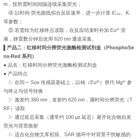
m，按所需时间间隔连续采集荧光；
④ 以时间-荧光曲线拟合反应速率，进一步计算 IC₅₀、Kᵢ
等参数；
⑤ 若需转为红移终点读取，在反应结束时补加 Eu³⁺ 溶
液，静置数分钟后改用 620 nm 通道采集。
▌产品二：红移时间分辨荧光激酶检测试剂盒（PhosphoSe
ns-Red 系列）
● 品名：红移时间分辨荧光激酶检测试剂盒
● 产品特点
▷ 在同一 Sox 传感器基础上，以铕（Eu³⁺）替代 Mg²⁺ 参
与终止与信号转换
▷ 激发约 360 nm，发射约 620 nm，属时间分辨荧光（T
RF）读取
▷ 通过延迟采集（通常约 100 μs 延迟）避开化合物自发
荧光与背景散射
▷ 适合化合物文库初筛、SAR 循环中对背景干扰敏感的