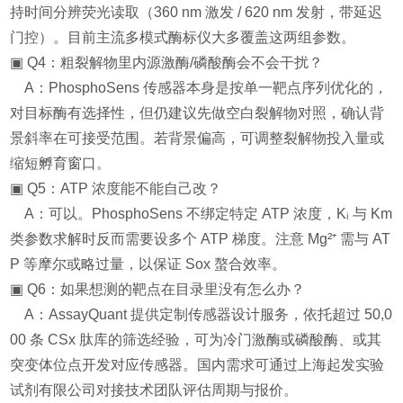
持时间分辨荧光读取（360 nm 激发 / 620 nm 发射，带延迟
门控）。目前主流多模式酶标仪大多覆盖这两组参数。
▣ Q4：粗裂解物里内源激酶/磷酸酶会不会干扰？
A：PhosphoSens 传感器本身是按单一靶点序列优化的，
对目标酶有选择性，但仍建议先做空白裂解物对照，确认背
景斜率在可接受范围。若背景偏高，可调整裂解物投入量或
缩短孵育窗口。
▣ Q5：ATP 浓度能不能自己改？
A：可以。PhosphoSens 不绑定特定 ATP 浓度，Kᵢ 与 Km
类参数求解时反而需要设多个 ATP 梯度。注意 Mg²⁺ 需与 AT
P 等摩尔或略过量，以保证 Sox 螯合效率。
▣ Q6：如果想测的靶点在目录里没有怎么办？
A：AssayQuant 提供定制传感器设计服务，依托超过 50,0
00 条 CSx 肽库的筛选经验，可为冷门激酶或磷酸酶、或其
突变体位点开发对应传感器。国内需求可通过上海起发实验
试剂有限公司对接技术团队评估周期与报价。