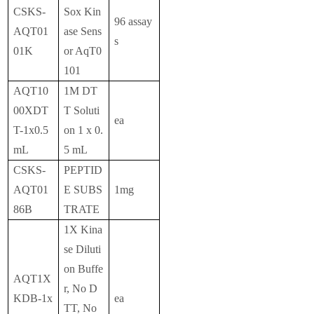
CSKS-
Sox Kin
96 assay
AQT01
ase Sens
s
01K
or AqT0
101
AQT10
1M DT
00XDT
T Soluti
ea
T-1x0.5
on 1 x 0.
mL
5 mL
CSKS-
PEPTID
AQT01
E SUBS
1mg
86B
TRATE
1X Kina
se Diluti
on Buffe
AQT1X
r, No D
KDB-1x
ea
TT, No