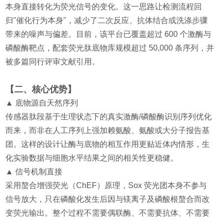
本身直接转化为荧光信号的变化。这一思路让检测流程回
归"催化行为本身"，减少了二次反应、抗体结合或洗涤步骤
带来的噪声与偏差。目前，该平台已覆盖超过 600 个激酶与
磷酸酶靶点，配套荧光肽底物库规模超过 50,000 条序列，并
被多篇同行评审文献引用。
【二、核心优势】
▲ 底物源自天然序列
传感器肽段基于生理状态下的真实激酶/磷酸酶识别序列优化
而来，而非在人工序列上强加赖氨酸、氨酸或大分子报告基
团。这样的设计让酶与底物的相互作用更贴近体内情形，生
化实验数据与细胞水平结果之间的相关性更稳健。
▲ 信号机制直接
采用螯合增强荧光（ChEF）原理，Sox 荧光团本身不参与
信号放大，只在磷酸化发生后因与镁离子及磷酸根螯合而改
变荧光输出。整个过程不需要偶联酶、不需要抗体、不需要