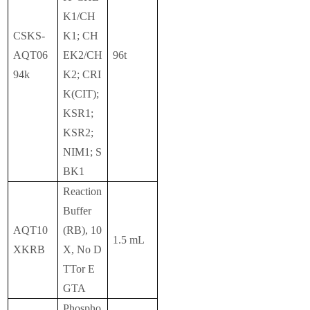
K1/CH
CSKS-
K1; CH
AQT06
EK2/CH
96t
94k
K2; CRI
K(CIT);
KSR1;
KSR2;
NIM1; S
BK1
Reaction
Buffer
AQT10
(RB), 10
1.5 mL
XKRB
X, No D
TTor E
GTA
Phospho