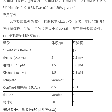
20 mM Tris-HCl (pH 8.0), 100 mM KCl, 1 mM DTT, 0.1 mM EDTA, 0.
5% Nonidet P40, 0.5%Tween20, and 50% glycerol.
应用举例
以下反应举例为
50 μl
标准
PCR
体系，仅供参考。实际
PCR
条件
应根据模板、引物、目的片段大小加以优化，确定最佳反应条件。
1）
按下表配制反应体系
组份
体积
终浓度
/μl
10×AM PCR Buffer 1
5
1×
（
）
5
0.2 mM
dNTPs
2.0 mM
引物
（
）
1.5
0.3 μM
F
10 μM
引物
（
）
1.5
0.3 μM
R
10 μM
Template
Varable*
/
测序酶（
）
0.5
2.5U
KlenTaq-S
5U/μl
ddH2O
Varable
/
总体积
50
/
*模板DNA用量参数(50 μl反应体系):