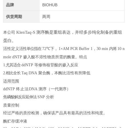
品牌
BIOHUB
供货周期
两周
KlenTaq-S
测序酶是重组表达，并经多步纯化制备的重组
本公司
蛋白。
活性定义
活性单位指在
72℃
下，
1×AM PCR Buffer
1
，
30
min
内将
10 n
特点
mole dNTP
掺入酸不溶性物质所需的酶量。
1.尤其适合
ddNTP
等修饰核苷酸的掺入反应
2.相比全长
Taq
DNA
聚合酶，本酶比活性有所降低
适用范围
ddNTP
终止法
DNA
测序（
一代测序
）
焦磷酸解反应延伸法
SNP
分析
质量控制
经过严格的质控检测，确保该产品具有最高的活性和纯度。
酶贮存缓冲液