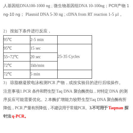
PCR产物 1
人基因组
DNA100-1000 ng ; 微生物基因组DNA 10-100ng；
ng-10 ng
；
Plasmid DNA 5-30 ng ; cDNA from RT reaction 1-5 μl 。
2）
按如下条件进行反应，
95
℃
2-5 min
95
℃
15 sec
25-35 Cycles
55~72
℃
20 sec
72
℃
1kb/min
72
℃
5 min
3）
琼脂糖凝胶电泳检测
PCR
产物，或按实验目的进行后续操作。
注意事项
1.PCR
条件和野生型
Taq
DNA
聚合酶类似，对特定
DNA
的测
序反应可能需要优化。
2.本酶扩增能力较野生型
T
aq
D
NA
聚合酶有所
降低，
P
C
R
产量有所降低，不建议用于常规
P
C
R
。
3.不可用于
Taqman
探
针法
q-PCR
。