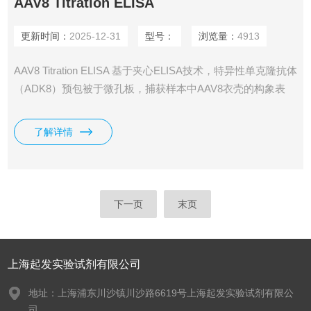
AAV8 Titration ELISA
更新时间：
2025-12-31
型号：
浏览量：
4913
AAV8 Titration ELISA 基于夹心ELISA技术，特异性单克隆抗体
（ADK8）预包被于微孔板，捕获样本中AAV8衣壳的构象表
位。标记二抗结合后，通过链霉亲和素-HRP催化底物显色，
吸光度与病毒颗粒量成正比
了解详情
下一页
末页
上海起发实验试剂有限公司
地址：上海浦东川沙镇川沙路6619号上海起发实验试剂有限公
司