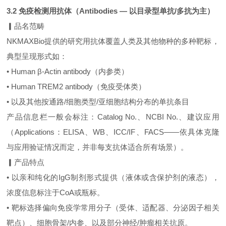
3.2 免疫检测用抗体（Antibodies — 以目录型单抗/多抗为主）
▎品名范畴
NKMAXBio提供的研究用抗体覆盖人类及其他物种的多种靶标，
典型呈现形式如：
• Human β‑Actin antibody（内参类）
• Human TREM2 antibody（免疫受体类）
• 以及其他按通路/细胞类型/亚细胞结构分布的单抗条目
产品信息栏一般会标注：Catalog No.、NCBI No.、建议应用
（Applications：ELISA、WB、ICC/IF、FACS——依具体克隆
与应用验证情况而定，并非每支抗体适合所有场景）。
▎产品特点
• 以亲和纯化的IgG制剂形式提供（液体或含保护剂的液态），
浓度信息标注于CoA或瓶标。
• 靶标选择偏向免疫学常用分子（受体、适配器、分泌因子相关
靶点）、细胞骨架/内参、以及部分神经/肿瘤相关抗原。