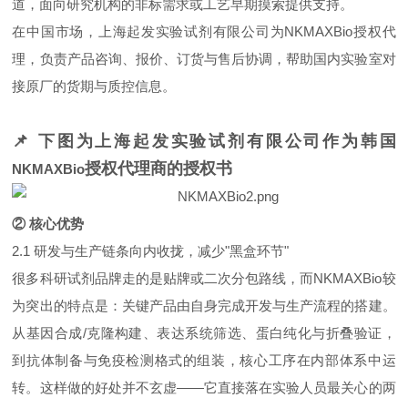
道，面向研究机构的非标需求或工艺早期摸索提供支持。
在中国市场，上海起发实验试剂有限公司为NKMAXBio授权代
理，负责产品咨询、报价、订货与售后协调，帮助国内实验室对
接原厂的货期与质控信息。
📌 下图为上海起发实验
试
剂有限公司作为韩国
授权代理商
的授权书
NKMAXBio
② 核心优势
2.1 研发与生产链条向内收拢，减少"黑盒环节"
很多科研试剂品牌走的是贴牌或二次分包路线，而NKMAXBio较
为突出的特点是：关键产品由自身完成开发与生产流程的搭建。
从基因合成/克隆构建、表达系统筛选、蛋白纯化与折叠验证，
到抗体制备与免疫检测格式的组装，核心工序在内部体系中运
转。这样做的好处并不玄虚——它直接落在实验人员最关心的两