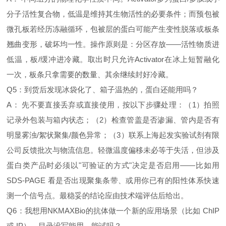
分子活性复合物，低温是维持其生物活性的必要条件；而预包被
微孔板若经历冻融循环，包被层的蛋白可能产生变性脱落或板条
翘曲变形，破坏均一性。操作原则是：分区存放——活性物质进
低温，板/缓冲进冷藏。取出时只允许Activator在冰上短暂融化
一次，板条只拿需要的数量、其余继续封好冷藏。
Q5：到货后发现冰袋化了、箱子温热的，蛋白还能用吗？
A： 先不要直接丢弃或直接使用，按以下步骤处理：（1）拍照
记录外包装与箱内状态；（2）检查管盖是否渗漏、管内是否有
明显雾浊/絮状聚集/颜色异常；（3）联系上海起发实验试剂有限
公司反馈批次与物流信息。轻微温度偏移未必等于失活，但涉及
蛋白类产品时必须以"可验证的方式"决定是否启用——比如用
SDS‑PAGE 看是否出现聚集条带、或用你已有的阳性体系快速
测一个信号点。最稳妥的结论应由技术端评估后给出。
Q6：我想用NKMAXBio的抗体做一个新的应用场景（比如 ChIP
或 IP），目录没写能用，能试吗？