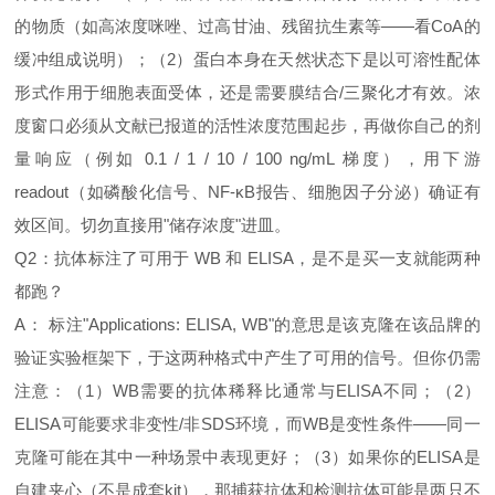
的物质（如高浓度咪唑、过高甘油、残留抗生素等——看CoA的
缓冲组成说明）；（2）蛋白本身在天然状态下是以可溶性配体
形式作用于细胞表面受体，还是需要膜结合/三聚化才有效。浓
度窗口必须从文献已报道的活性浓度范围起步，再做你自己的剂
量响应（例如 0.1 / 1 / 10 / 100 ng/mL 梯度），用下游
readout（如磷酸化信号、NF‑κB报告、细胞因子分泌）确证有
效区间。切勿直接用"储存浓度"进皿。
Q2：抗体标注了可用于 WB 和 ELISA，是不是买一支就能两种
都跑？
A： 标注"Applications: ELISA, WB"的意思是该克隆在该品牌的
验证实验框架下，于这两种格式中产生了可用的信号。但你仍需
注意：（1）WB需要的抗体稀释比通常与ELISA不同；（2）
ELISA可能要求非变性/非SDS环境，而WB是变性条件——同一
克隆可能在其中一种场景中表现更好；（3）如果你的ELISA是
自建夹心（不是成套kit），那捕获抗体和检测抗体可能是两只不