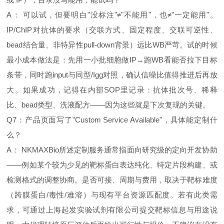
A： 可以试，但要明白"没标注"≠"不能用"，也≠"一定能用"。
IP/ChIP对抗体的要求（交联方式、固定程度、交联可逆性、
bead结合量、非特异性pull‑down背景）远比WB严苛。试的时候
最小成本做法是：先用一小批细胞做IP→跑WB看能否拉下目标
条带，同时跑input与同型/Igg对照，确认信噪比值得推进后再放
大。如果成功，记得在内部SOP里记录：抗体批次号、稀释
比、bead类型、洗液配方——因为这些就是下次复现的关键。
Q7：产品页面写了"Custom Service Available"，具体能定制什
么？
A： NKMAXBio所述定制服务通常指面向研究级的定向开发协助
——例如某个较为少见的靶标蛋白表达纯化、特定片段构建、或
检测格式的调整协商。是否可接、周期与费用，取决于靶标难度
（跨膜蛋白/毒性/难溶）与现有平台资源匹配度。若有此类需
求，可通过上海起发实验试剂有限公司提交靶标信息与用途说