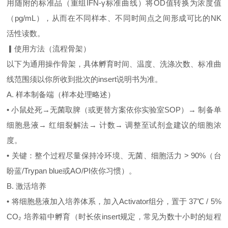
用随附的标准品（重组IFN‑γ标准曲线）将OD值转换为浓度值
（pg/mL），从而在不同样本、不同时间点之间形成可比的NK
活性读数。
▎使用方法（流程骨架）
以下为通用操作骨架，具体孵育时间、温度、洗涤次数、标准曲
线范围须以你所收到批次的insert说明书为准。
A. 样本制备端（样本处理略述）
• 小鼠处死→无菌取脾（或更替方案依你实验室SOP）→ 制备单
细胞悬液→ 红细裂解法→ 计数→ 调整至试剂盒建议的细胞浓
度。
• 关键：整个过程尽量保持冷环境、无菌、细胞活力 > 90%（台
盼蓝/Trypan blue或AO/PI依你习惯）。
B. 激活培养
• 将细胞悬液加入培养体系，加入Activator组分，置于 37℃ / 5%
CO₂ 培养箱中孵育（时长依insert规定，常见为数十小时的短程