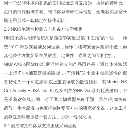
同一个品牌体系内积累的使用经验是可复用的，抗体的稀释比、
蛋白的储存解冻节奏、缓冲体系兼容性等信息，会随着实验室长
期使用形成一套稳定的操作记忆。
2.3 NK细胞活性检测方向具备方法学积累
NK细胞的功能评估历来是免疫学实验里偏"手工活"的一块——传
统^51Cr释放实验涉及同位素，操作门槛与安全风险都不低；而
其他替代方案又常在灵敏度、定量性、通量之间互相拉扯。
NKMAXBio围绕NK细胞活性建立的产品思路是：通过体外激活
—上清IFN‑γ捕获定量的路径，把"活性"这个原本偏描述性的概
念转化为一个可在酶标仪上重复读取的数值指标。其Murine NK
Cell Activity ELISA Test Kit以及相关的NK Vue系列检测逻辑，都
是沿着这条线走的。对于做动物模型免疫干预、营养/药物免疫
调节、手术应激与免疫抑制恢复等方向的研究者来说，这类工具
的存在意味着少搭一套方法、少踩一轮优化坑。
2.4 质控与文件体系支持正规采购流程