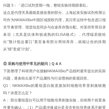
问题 5：「进口试剂货期一拖，整组实验排期跟着乱」
这点是代理关系最能直接改善的部分。上海起发实验试剂有限公
司作为NKMAXBio中国区域授权代理，其日常运转中包含进口报
关节奏管理、现货信息同步与在途库存预分配。对某些常用目录
条目（尤其是抗体和较成熟的ELISA格式），代理端若能给
出"预计抵达窗口"甚至备有部分周转库存，就能让你的排期
从"猜"变成"计划"。
⑤ 采购与使用中常见的疑问｜Q & A
下面整理了科研用户在接触NKMAXBio产品线时最常提出的实际
问题，逐条给出基于产品属性与行业惯例的客观回答。
Q1：NKMAXBio的重组蛋白能直接加到细胞培养里刺激细胞
吗？浓度怎么定？
A： 部分重组蛋白可以用于细胞培养刺激实验，但有两个前置条
件要先确认：（1）产品缓冲液成分是否含有你培养体系不耐受