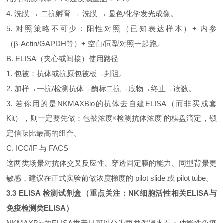
4. 洗膜 → 二抗孵育 → 洗膜 → 显色/化学发光成像。
5. 对照策略不可少：阳性对照（已知表达样本）+ 内参
（β‑Actin/GAPDH等）+ 空白/同型对照一起跑。
B. ELISA（夹心或间接）使用路径
1. 包被：抗体或抗原包被板→封阻。
2. 加样→一抗/检测抗体→酶标二抗→底物→终止→读数。
3. 若你用的是NKMAXBio的抗体去自建ELISA（而非买成套
Kit），则一定要先做：包被浓度×检测抗体浓度 的棋盘滴定，锁
定信噪比最高的组合。
C. ICC/IF 与 FACS
这两类场景对抗体交叉反应性、穿透固定膜的能力、同型背景更
敏感，建议在正式实验前做浓度梯度的 pilot slide 或 pilot tube。
3.3 ELISA 检测试剂盒（重点关注：NK细胞活性相关ELISA与
免疫检测类ELISA）
NKMAXBio的ELISA类产品可以分为两类逻辑来看：功能性免疫