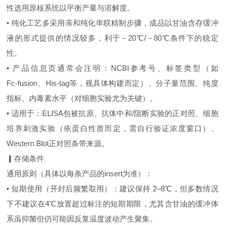
性选用原核系统以平衡产量与溶解度。
• 纯化工艺多采用亲和纯化串联精制步骤，成品以甘油含存缓冲
液的形式提供的情况较多，利于－20℃/－80℃条件下的稳定
性。
• 产品信息页通常会注明：NCBI参考号、标签类型（如
Fc‑fusion、His‑tag等，视具体构建而定）、分子量范围、纯度
指标、内毒素水平（对细胞实验尤为关键）。
• 适用于：ELISA包被抗原、抗体中和/阻断实验的正对照、细胞
培养刺激实验（依蛋白性质而定，需自行验证浓度窗口）、
Western Blot正对照条带来源。
▎存储条件
通用原则（具体以每条产品的insert为准）：
• 短期使用（开封后频繁取用）：建议保持 2–8℃，但多数情况
下不建议在4℃放置超过标注的短期期限，尤其含甘油的缓冲体
系虽抑菌但仍可能因反复温度波动产生聚集。