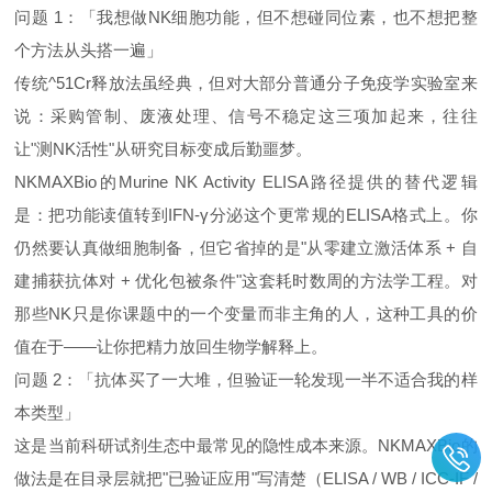
问题 1：「我想做NK细胞功能，但不想碰同位素，也不想把整
个方法从头搭一遍」
传统^51Cr释放法虽经典，但对大部分普通分子免疫学实验室来
说：采购管制、废液处理、信号不稳定这三项加起来，往往
让"测NK活性"从研究目标变成后勤噩梦。
NKMAXBio的Murine NK Activity ELISA路径提供的替代逻辑
是：把功能读值转到IFN‑γ分泌这个更常规的ELISA格式上。你
仍然要认真做细胞制备，但它省掉的是"从零建立激活体系 + 自
建捕获抗体对 + 优化包被条件"这套耗时数周的方法学工程。对
那些NK只是你课题中的一个变量而非主角的人，这种工具的价
值在于——让你把精力放回生物学解释上。
问题 2：「抗体买了一大堆，但验证一轮发现一半不适合我的样
本类型」
这是当前科研试剂生态中最常见的隐性成本来源。NKMAXBio的
做法是在目录层就把"已验证应用"写清楚（ELISA / WB / ICC-IF /