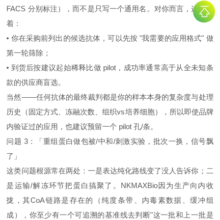
FACS 分别标注），而不是只写一个通用名。对你而言，这意味
着：
• 你在采购前列出的候选抗体，可以先按 "我需要的应用格式" 做
第一轮筛除；
• 到货后按建议起始稀释比做 pilot，成功率通常高于从全未知条
款的供应商盲选。
当然——任何抗体的最终裁判都是你的样本本身的复杂度与处理
历史（固定方式、冻融次数、组织vs培养细胞），所以即使品牌
内验证过的应用，也建议预留一个 pilot 孔/条。
问题 3：「重组蛋白做包被/中和/刺激实验，批次一换，信号飘
了」
这类问题根源常在两处：一是表达纯化路线变了没人告诉你；二
是运输/解冻环节把蛋白搞聚了。NKMAXBio因为生产向内收
拢，其CoA链路是存在的（纯度条带、内毒素数据、缓冲组
成），你至少有一个可追溯的基准线去判断"这一批和上一批是