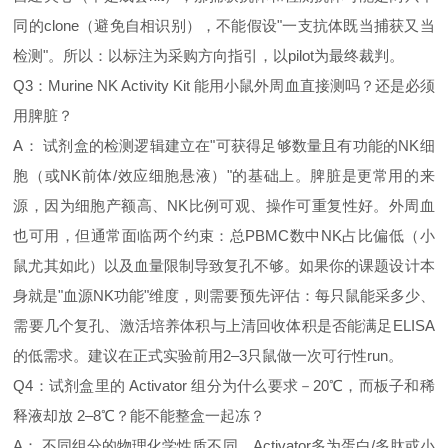
同的clone（避免自相识别），不能假设"一支抗体既当捕获又当
检测"。所以：以标注为采购方向指引，以pilot为最终裁判。
Q3：Murine NK Activity Kit 能用小鼠外周血直接测吗？还是必须
用脾脏？
A： 试剂盒的检测逻辑建立在"可获得足够数量且有功能的NK细
胞（或NK前体/效应细胞悬液）"的基础上。脾脏是更常用的来
源，因为细胞产额高、NK比例可观、操作可重复性好。外周血
也可用，但通常面临两个约束：总PBMC数中NK占比偏低（小
鼠尤其如此）以及血量限制导致复孔不够。如果你的课题设计本
身就是"血源NK功能"维度，则需要预先评估：每只鼠能采多少、
需要几个复孔、激活培养体积与上清回收体积是否能满足ELISA
的低需求。建议在正式实验前用2–3只鼠做一次可行性run。
Q4：试剂盒里的 Activator 组分为什么要求－20℃，而板子和稀
释液却放 2–8℃？能不能整盒一起冻？
A： 不同组分的物理化学性质不同。Activator多为蛋白/多肽或小