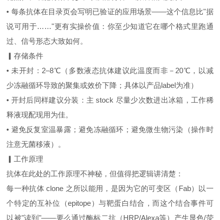
• 每条抗体在目录页会写明已验证的应用场景——这个信息比"据
说可用于……"更有实操价值：你至少知道它在哪个格式里跑通
过、信号形态大致如何。
▎存储条件
• 未开封：2–8℃（多数液态抗体建议此温度而非－20℃，以减
少冻融循环导致的聚集或效价下降；具体以产品label为准）
• 开封后同样建议分装：主 stock 尽量少次数进出冰箱，工作稀
释液现配现用为佳。
• 避免反复室温暴露；避免冻融循环；避免微生物污染（操作时
注意无菌移液）。
▎工作原理
抗体在此处的工作原理不神秘，但值得把逻辑讲清楚：
每一种抗体 clone 之所以能用，是因为它的可变区（Fab）以一
个特定的互补位（epitope）与靶蛋白结合，而这个结合事件可
以被"读到"——要么通过酶标二抗（HRP/Alexa等）产生显色/荧