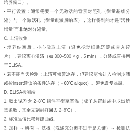
培养窗口）。
• 平行设置：通常需要一个无激活的背景对照孔（衡量基线分
泌）与一个激活孔（衡量刺激后响应），这样得到的才是"活性
增量"而非绝对分泌量。
C. 上清收集
• 培养结束后，小心吸取上清（避免搅动细胞沉淀或带入碎
片），建议离心澄清（如 300–500 × g，5 min），分装或直接用
于ELISA。
• 若不能当天检测：上清可短暂冰存，但建议尽快进入检测步骤
或按insert建议的条件冻存（－80℃ aliquot）。避免反复冻融。
D. ELISA检测端
1. 取出试剂盒 2–8℃ 组件平衡至室温（板子从密封袋中取出所
需条数，其余立刻封好回去 2–8℃）。
2. 标准品倍比稀释建曲线。
3. 加样 → 孵育 → 洗板（洗涤充分但不过干是关键）→ 检测抗