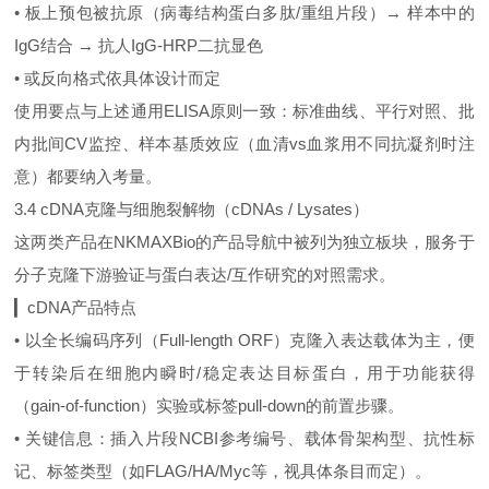
• 板上预包被抗原（病毒结构蛋白多肽/重组片段）→ 样本中的
IgG结合 → 抗人IgG‑HRP二抗显色
• 或反向格式依具体设计而定
使用要点与上述通用ELISA原则一致：标准曲线、平行对照、批
内批间CV监控、样本基质效应（血清vs血浆用不同抗凝剂时注
意）都要纳入考量。
3.4 cDNA克隆与细胞裂解物（cDNAs / Lysates）
这两类产品在NKMAXBio的产品导航中被列为独立板块，服务于
分子克隆下游验证与蛋白表达/互作研究的对照需求。
▎cDNA产品特点
• 以全长编码序列（Full‑length ORF）克隆入表达载体为主，便
于转染后在细胞内瞬时/稳定表达目标蛋白，用于功能获得
（gain‑of‑function）实验或标签pull‑down的前置步骤。
• 关键信息：插入片段NCBI参考编号、载体骨架构型、抗性标
记、标签类型（如FLAG/HA/Myc等，视具体条目而定）。