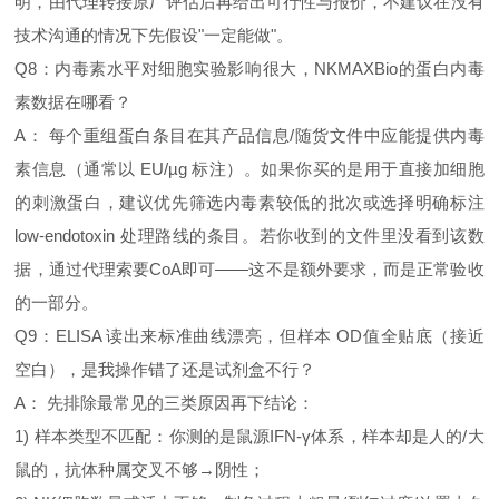
明，由代理转接原厂评估后再给出可行性与报价，不建议在没有
技术沟通的情况下先假设"一定能做"。
Q8：内毒素水平对细胞实验影响很大，NKMAXBio的蛋白内毒
素数据在哪看？
A： 每个重组蛋白条目在其产品信息/随货文件中应能提供内毒
素信息（通常以 EU/µg 标注）。如果你买的是用于直接加细胞
的刺激蛋白，建议优先筛选内毒素较低的批次或选择明确标注
low‑endotoxin 处理路线的条目。若你收到的文件里没看到该数
据，通过代理索要CoA即可——这不是额外要求，而是正常验收
的一部分。
Q9：ELISA 读出来标准曲线漂亮，但样本 OD值全贴底（接近
空白），是我操作错了还是试剂盒不行？
A： 先排除最常见的三类原因再下结论：
1) 样本类型不匹配：你测的是鼠源IFN‑γ体系，样本却是人的/大
鼠的，抗体种属交叉不够→阴性；