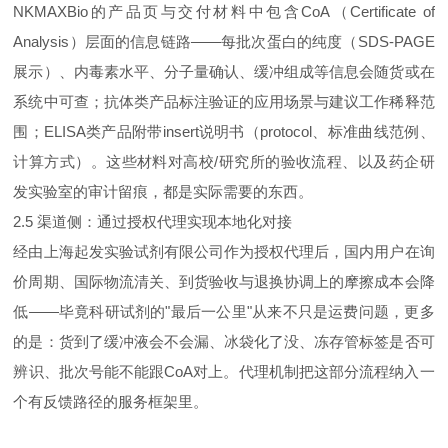
NKMAXBio的产品页与交付材料中包含CoA（Certificate of
Analysis）层面的信息链路——每批次蛋白的纯度（SDS‑PAGE
展示）、内毒素水平、分子量确认、缓冲组成等信息会随货或在
系统中可查；抗体类产品标注验证的应用场景与建议工作稀释范
围；ELISA类产品附带insert说明书（protocol、标准曲线范例、
计算方式）。这些材料对高校/研究所的验收流程、以及药企研
发实验室的审计留痕，都是实际需要的东西。
2.5 渠道侧：通过授权代理实现本地化对接
经由上海起发实验试剂有限公司作为授权代理后，国内用户在询
价周期、国际物流清关、到货验收与退换协调上的摩擦成本会降
低——毕竟科研试剂的"最后一公里"从来不只是运费问题，更多
的是：货到了缓冲液会不会漏、冰袋化了没、冻存管标签是否可
辨识、批次号能不能跟CoA对上。代理机制把这部分流程纳入一
个有反馈路径的服务框架里。