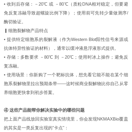
• 收到后存储：－20℃ 或 －80℃（质粒DNA相对稳定，但要避
免反复冻融导致超螺旋比例下降）；使用前可先转少量做测序/
酶切验证。
▎细胞裂解物产品特点
• 提供特定细胞系的裂解液（作为Western Blot阳性信号来源或
抗体特异性验证的材料），通常以缓冲液悬浮液形式提供。
• 存储：多数要求 －80℃ 到 －20℃；使用时冰上操作；避免反
复冻融。
• 使用场景：你新购了一个靶标抗体，想先看它能不能在某个细
胞系裂解物里拉出预期条带——这时候商业裂解物比你自己从零
养细胞更快拿到初步答案。
④ 这些产品能帮你解决实验中的哪些问题
把上面产品线放回实验室真实情境里，你会发现NKMAXBio覆盖
的其实是一类反复出现的"卡点"：