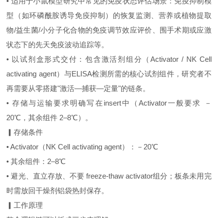
• 适用于小鼠模型研究中常见的免疫状态评估场景：免疫抑制模
型（如环磷酰胺诱导免疫抑制）的恢复监测、营养或植物提取
物/益生菌/小分子化合物的免疫调节效应评价、围手术期或应激
状态下的先天免疫波动追踪等。
• 以试剂盒形式交付：包含激活剂组分（Activator / NK Cell
activating agent）与ELISA检测所需的核心试剂组件，研究者不
再需要从零搭建"激活—捕获—定量"的链条。
• 存储与运输要求明确写在insert中（Activator一般要求 －
20℃，其余组件 2–8℃）。
▎存储条件
• Activator（NK Cell activating agent）：－20℃
• 其余组件：2–8℃
• 避光、直立存放、不要 freeze‑thaw activator组分；板条未用完
时需放回干燥剂铝袋热封保存。
▎工作原理