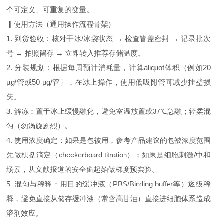
个可定义、可重复的变量。
▎使用方法（通用操作流程骨架）
1. 到货验收：核对干冰/冰袋状态 → 检查管盖密封 → 记录批次
号 → 拍照留存 → 立即转入推荐存储温度。
2. 分装规划：根据每周预计消耗量，计算aliquot体积（例如20
µg/管或50 µg/管），在冰上操作，使用低吸附管可减少挂壁损
失。
3. 解冻：置于冰上缓慢融化，避免室温放置或37℃急融；轻柔混
匀（勿涡旋剧烈）。
4. 使用浓度确定：如果是包被用，参考产品建议的包被浓度范围
先做棋盘滴定（checkerboard titration）；如果是细胞刺激/中和
场景，从文献报道的安全窗起始做梯度预实验。
5. 混匀与稀释：用目的缓冲液（PBS/Binding buffer等）逐级稀
释，避免直接从储存缓冲液（常含高甘油）直接进细胞体系造成
溶剂效应。