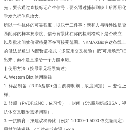
光，要么通过直接标记产生信号，要么通过捕获到膜上后再用化
学发光把信息放大。
所以一件抗体的可靠程度，取决于三件事：亲和力与特异性是否
匹配你的样本复杂度、信号背景比在你的检测格式下是否成立、
以及批次间效价漂移是否在可接受范围。NKMAXBio在这条线上
的做法是通过内部验证格式（多应用交叉检验）把"可用场景"框
出来，而不是直接给一个万能承诺。
▎使用方法（按最常见场景简述）
A. Western Blot 使用路径
1. 样品制备（RIPA裂解+蛋白酶抑制剂，浓度测定）→ 变性上
样。
2. 转膜（PVDF或NC，依习惯）→ 封闭（5%脱脂奶或BSA，视
抗体交叉吸附需求调整）。
3. 一抗孵育：按建议稀释比（例如 1:1000~1:5000 依克隆而定）
用封闭液稀释，4℃过夜或室温 1–2 h。