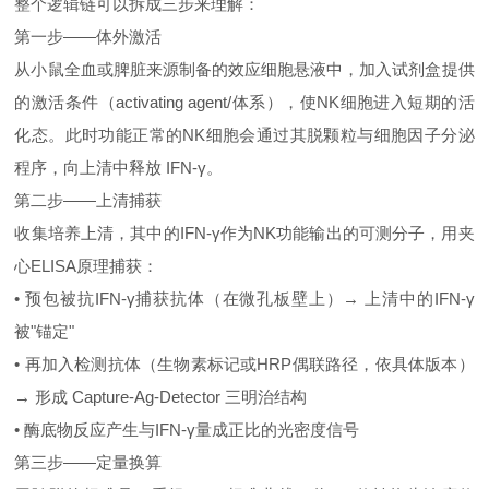
整个逻辑链可以拆成三步来理解：
第一步——体外激活
从小鼠全血或脾脏来源制备的效应细胞悬液中，加入试剂盒提供
的激活条件（activating agent/体系），使NK细胞进入短期的活
化态。此时功能正常的NK细胞会通过其脱颗粒与细胞因子分泌
程序，向上清中释放 IFN‑γ。
第二步——上清捕获
收集培养上清，其中的IFN‑γ作为NK功能输出的可测分子，用夹
心ELISA原理捕获：
• 预包被抗IFN‑γ捕获抗体（在微孔板壁上）→ 上清中的IFN‑γ
被"锚定"
• 再加入检测抗体（生物素标记或HRP偶联路径，依具体版本）
→ 形成 Capture‑Ag‑Detector 三明治结构
• 酶底物反应产生与IFN‑γ量成正比的光密度信号
第三步——定量换算