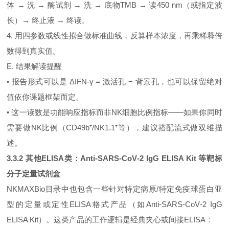
体 → 洗 → 酶试剂 → 洗 → 底物TMB → 读450 nm（或指定波
长）→ 终止液 → 终读。
4. 用四参数或线性拟合做标准曲线，反算样本浓度，再乘稀释倍
数得到真实值。
E. 结果解读提醒
• 报告形式可以是 ΔIFN‑γ = 激活孔 − 背景孔，也可以保留绝对
值依你课题框架而定。
• 这一读数是功能响应指标而非NK细胞比例指标——如果你同时
需要做NK比例（CD49b⁺/NK1.1⁺等），建议搭配流式做双维描
述。
3.3.2 其他ELISA类：Anti‑SARS‑CoV‑2 IgG ELISA Kit 等靶标
分子定量试剂盒
NKMAXBio目录中也包含一些针对特定病原/特定免疫球蛋白亚
型的定量或定性ELISA格式产品（如Anti‑SARS‑CoV‑2 IgG
ELISA Kit）。这类产品的工作逻辑是经典夹心或间接ELISA：