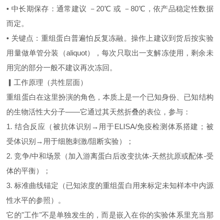
• 中长期保存：通常建议 －20℃ 或 －80℃，依产品稳定性数据
而定。
• 关键点：重组蛋白普遍怕反复冻融。操作上建议到货后按实验
用量做单管分装（aliquot），每次只取出一支解冻使用，剩余未
用完的部分一般不建议再次冻回。
▎工作原理（共性层面）
重组蛋白在这里扮演的角色，本质上是一个已知身份、已知结构
的生物活性大分子——它通过其天然折叠的表位，参与：
1. 结合反应（被抗体识别→用于ELISA/免疫检测体系搭建；被
受体识别→用于细胞刺激/阻断实验）；
2. 竞争/中和场景（加入游离蛋白后改变抗体-天然抗原或配体-受
体的平衡）；
3. 标准曲线锚定（已知浓度的重组蛋白用来标定未知样本中内源
性水平的参照）。
它的"工作"不是单独发生的，而是嵌入在你的实验体系里充当那