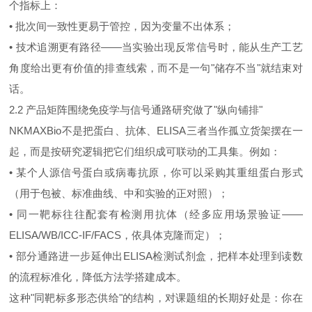
个指标上：
• 批次间一致性更易于管控，因为变量不出体系；
• 技术追溯更有路径——当实验出现反常信号时，能从生产工艺
角度给出更有价值的排查线索，而不是一句"储存不当"就结束对
话。
2.2 产品矩阵围绕免疫学与信号通路研究做了"纵向铺排"
NKMAXBio不是把蛋白、抗体、ELISA三者当作孤立货架摆在一
起，而是按研究逻辑把它们组织成可联动的工具集。例如：
• 某个人源信号蛋白或病毒抗原，你可以采购其重组蛋白形式
（用于包被、标准曲线、中和实验的正对照）；
• 同一靶标往往配套有检测用抗体（经多应用场景验证——
ELISA/WB/ICC-IF/FACS，依具体克隆而定）；
• 部分通路进一步延伸出ELISA检测试剂盒，把样本处理到读数
的流程标准化，降低方法学搭建成本。
这种"同靶标多形态供给"的结构，对课题组的长期好处是：你在