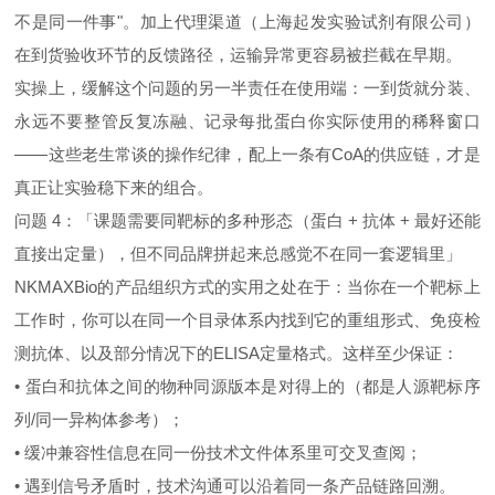
不是同一件事"。加上代理渠道（上海起发实验试剂有限公司）
在到货验收环节的反馈路径，运输异常更容易被拦截在早期。
实操上，缓解这个问题的另一半责任在使用端：一到货就分装、
永远不要整管反复冻融、记录每批蛋白你实际使用的稀释窗口
——这些老生常谈的操作纪律，配上一条有CoA的供应链，才是
真正让实验稳下来的组合。
问题 4：「课题需要同靶标的多种形态（蛋白 + 抗体 + 最好还能
直接出定量），但不同品牌拼起来总感觉不在同一套逻辑里」
NKMAXBio的产品组织方式的实用之处在于：当你在一个靶标上
工作时，你可以在同一个目录体系内找到它的重组形式、免疫检
测抗体、以及部分情况下的ELISA定量格式。这样至少保证：
• 蛋白和抗体之间的物种同源版本是对得上的（都是人源靶标序
列/同一异构体参考）；
• 缓冲兼容性信息在同一份技术文件体系里可交叉查阅；
• 遇到信号矛盾时，技术沟通可以沿着同一条产品链路回溯。