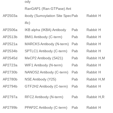
ody
RanGAP1 (Ran-GTPase) Ant
AP2503a
ibody (Sumoylation Site Spec
Pab
Rabbit
H
ific)
AP2506a
IKB alpha (IKBA) Antibody
Pab
Rabbit
H
AP2513b
BMI1 Antibody (C-term)
Pab
Rabbit
H
AP2521a
MARCKS Antibody (N-term)
Pab
Rabbit
H
AP2534b
SPTLC1 Antibody (C-term)
Pab
Rabbit
H
AP2545d
MeCP2 Antibody (S421)
Pab
Rabbit
H,M
AP2723a
WIF1 Antibody (N-term)
Pab
Rabbit
H
AP2730b
NANOS2 Antibody (C-term)
Pab
Rabbit
H
AP2780b
NSE Antibody (Y25)
Pab
Rabbit
H,M
AP2794b
GTF2H2 Antibody (C-term)
Pab
Rabbit
H
AP2797a
RFC2 Antibody (N-term)
Pab
Rabbit
H,R
AP2799b
PPAP2C Antibody (C-term)
Pab
Rabbit
H