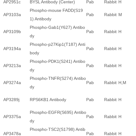
AP2951c
BYSL Antibody (Center)
Pab
Rabbit
H
Phospho-mouse FADD(S19
AP3103a
Pab
Rabbit
M
1) Antibody
Phospho-Gab1(Y627) Antibo
AP3109b
Pab
Rabbit
H
dy
Phospho-p27Kip1(T187) Anti
AP3194a
Pab
Rabbit
H
body
Phospho-PDK1(S241) Antibo
AP3213a
Pab
Rabbit
H
dy
Phospho-TNFR(S274) Antibo
AP3274a
Pab
Rabbit
H,M
dy
AP3289j
RPS6KB1 Antibody
Pab
Rabbit
H
Phospho-EGFR(S695) Antibo
AP3375a
Pab
Rabbit
H
dy
Phospho-TSC2(S1798) Antib
AP3478a
Pab
Rabbit
H