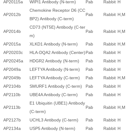
AP20115a
WIPI1 Antibody (N-term)
Pab
Rabbit
H
Chemokine Receptor D6 (CC
AP2012b
Pab
Rabbit
H,M
BP2) Antibody (C-term)
CD73 (NT5E) Antibody (C-ter
AP2014b
Pab
Rabbit
H,M
m)
AP2015a
XLKD1 Antibody (N-term)
Pab
Rabbit
H,M
AP20203c
HLA-DQA2 Antibody (Center)
Pab
Rabbit
H
AP20245a
HDGR2 Antibody (N-term)
Pab
Rabbit
H
AP2049a
LEFTYA Antibody (N-term)
Pab
Rabbit
H
AP2049b
LEFTYA Antibody (C-term)
Pab
Rabbit
H,M
AP2104b
SMURF1 Antibody (C-term)
Pab
Rabbit
H
AP2110b
UBE4A Antibody (C-term)
Pab
Rabbit
H
E1 Ubiquitin (UBE1) Antibody
AP2113b
Pab
Rabbit
H,M
(C-term)
AP2127b
UCHL3 Antibody (C-term)
Pab
Rabbit
H
AP2134a
USP5 Antibody (N-term)
Pab
Rabbit
H