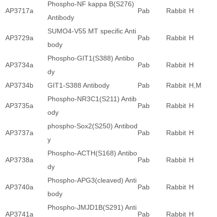
Phospho-NF kappa B(S276)
AP3717a
Pab
Rabbit
H
Antibody
SUMO4-V55 MT specific Anti
AP3729a
Pab
Rabbit
H
body
Phospho-GIT1(S388) Antibo
AP3734a
Pab
Rabbit
H
dy
AP3734b
GIT1-S388 Antibody
Pab
Rabbit
H,M
Phospho-NR3C1(S211) Antib
AP3735a
Pab
Rabbit
H
ody
phospho-Sox2(S250) Antibod
AP3737a
Pab
Rabbit
H
y
Phospho-ACTH(S168) Antibo
AP3738a
Pab
Rabbit
H
dy
Phospho-APG3(cleaved) Anti
AP3740a
Pab
Rabbit
H
body
Phospho-JMJD1B(S291) Anti
AP3741a
Pab
Rabbit
H