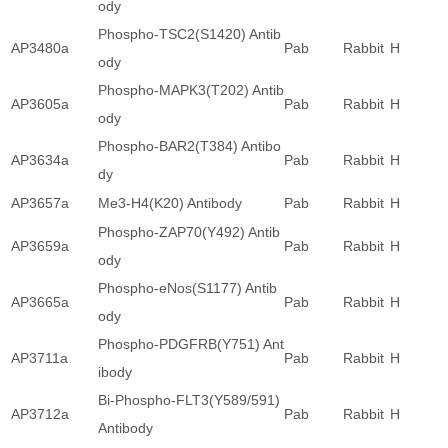
ody
Phospho-TSC2(S1420) Antib
AP3480a
Pab
Rabbit
H
ody
Phospho-MAPK3(T202) Antib
AP3605a
Pab
Rabbit
H
ody
Phospho-BAR2(T384) Antibo
AP3634a
Pab
Rabbit
H
dy
AP3657a
Me3-H4(K20) Antibody
Pab
Rabbit
H
Phospho-ZAP70(Y492) Antib
AP3659a
Pab
Rabbit
H
ody
Phospho-eNos(S1177) Antib
AP3665a
Pab
Rabbit
H
ody
Phospho-PDGFRB(Y751) Ant
AP3711a
Pab
Rabbit
H
ibody
Bi-Phospho-FLT3(Y589/591)
AP3712a
Pab
Rabbit
H
Antibody