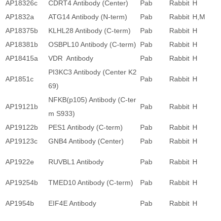
AP18326c
CDRT4 Antibody (Center)
Pab
Rabbit
H
AP1832a
ATG14 Antibody (N-term)
Pab
Rabbit
H,M
AP18375b
KLHL28 Antibody (C-term)
Pab
Rabbit
H
AP18381b
OSBPL10 Antibody (C-term)
Pab
Rabbit
H
AP18415a
VDR Antibody
Pab
Rabbit
H
PI3KC3 Antibody (Center K2
AP1851c
Pab
Rabbit
H
69)
NFKB(p105) Antibody (C-ter
AP19121b
Pab
Rabbit
H
m S933)
AP19122b
PES1 Antibody (C-term)
Pab
Rabbit
H
AP19123c
GNB4 Antibody (Center)
Pab
Rabbit
H
AP1922e
RUVBL1 Antibody
Pab
Rabbit
H
AP19254b
TMED10 Antibody (C-term)
Pab
Rabbit
H
AP1954b
EIF4E Antibody
Pab
Rabbit
H