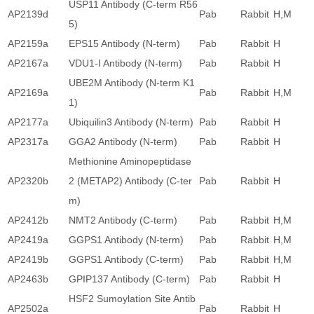
USP11 Antibody (C-term R56
AP2139d
Pab
Rabbit
H,M
5)
AP2159a
EPS15 Antibody (N-term)
Pab
Rabbit
H
AP2167a
VDU1-I Antibody (N-term)
Pab
Rabbit
H
UBE2M Antibody (N-term K1
AP2169a
Pab
Rabbit
H,M
1)
AP2177a
Ubiquilin3 Antibody (N-term)
Pab
Rabbit
H
AP2317a
GGA2 Antibody (N-term)
Pab
Rabbit
H
Methionine Aminopeptidase
AP2320b
2 (METAP2) Antibody (C-ter
Pab
Rabbit
H
m)
AP2412b
NMT2 Antibody (C-term)
Pab
Rabbit
H,M
AP2419a
GGPS1 Antibody (N-term)
Pab
Rabbit
H,M
AP2419b
GGPS1 Antibody (C-term)
Pab
Rabbit
H,M
AP2463b
GPIP137 Antibody (C-term)
Pab
Rabbit
H
HSF2 Sumoylation Site Antib
AP2502a
Pab
Rabbit
H