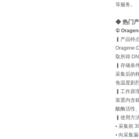
等服务。
◆ 热门
① Orage
▎产品特
Orage
取所得 D
▎存储条
采集后的
免温度剧
▎工作原
装置内含
酸酶活性、
▎使用方
• 采集前
• 向采集