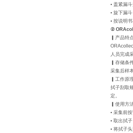
• 盖紧漏
• 旋下
• 按说明
② ORAco
▎产品特
ORAco
人员完成采集
▎存储条
采集后样
▎工作原
拭子刮取
定。
▎使用方
• 采集前
• 取出拭
• 将拭子