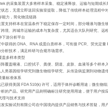
enotek 的采集装置大多将样本采集、稳定液释放、运输与短期
定状态，无需立即送回实验室提取，降低了传统样本处理流程中
存能力，简化物流链路
装置支持样本在室温条件下稳定保存一定时间，部分唾液与微生
了跨境、跨城市运输的成本与复杂度，尤其适合大队列研究、远
种下游分析平台
中获得的 DNA、RNA 或蛋白质样本，可衔接 PCR、荧光定
游分析技术，满足科研与合规市场需求。
覆盖多样本类型
矩阵覆盖唾液、口腔拭子、粪便、阴道、皮肤、血液等多个样本
从人类基因组学研究到微生物组学研究、从传染病监测到动物遗
质量标准体系
已获得美国 FDA 510(k) 许可，适用于体外诊断用途；微生物组采
分析的产品。研究用产品则明确标注研究使用用途，便于用户按
代理与技术支持
起发实验试剂有限公司在中国境内提供产品销售与技术答疑，用