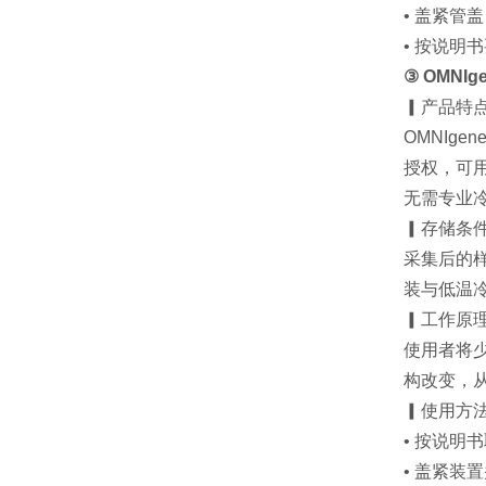
• 盖紧管
• 按说明
③ OMNI
▎产品特
OMNIg
授权，可
无需专业
▎存储条
采集后的样
装与低温
▎工作原
使用者将
构改变，
▎使用方
• 按说明
• 盖紧装