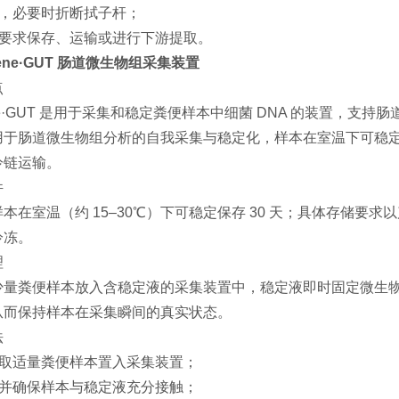
盖，必要时折断拭子杆；
书要求保存、运输或进行下游提取。
gene·GUT 肠道微生物组采集装置
点
ene·GUT 是用于采集和稳定粪便样本中细菌 DNA 的装置，支持肠道
用于肠道微生物组分析的自我采集与稳定化，样本在室温下可稳定保
冷链运输。
件
本在室温（约 15–30℃）下可稳定保存 30 天；具体存储
冷冻。
理
少量粪便样本放入含稳定液的采集装置中，稳定液即时固定微生
从而保持样本在采集瞬间的真实状态。
法
书取适量粪便样本置入采集装置；
置并确保样本与稳定液充分接触；