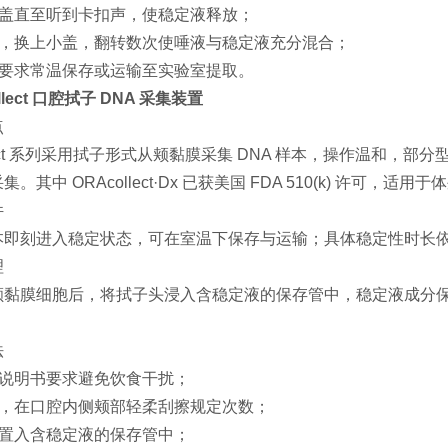
斗盖直至听到卡扣声，使稳定液释放；
漏斗，换上小盖，翻转数次使唾液与稳定液充分混合；
书要求常温保存或运输至实验室提取。
llect 口腔拭子 DNA 采集装置
点
llect 系列采用拭子形式从颊黏膜采集 DNA 样本，操作温和
。其中 ORAcollect·Dx 已获美国 FDA 510(k) 许可，适
件
本即刻进入稳定状态，可在室温下保存与运输；具体稳定性时长
理
颊黏膜细胞后，将拭子头浸入含稳定液的保存管中，稳定液成分保护
法
按说明书要求避免饮食干扰；
子，在口腔内侧颊部轻柔刮擦规定次数；
头置入含稳定液的保存管中；