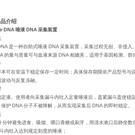
产品介绍
ne·DNA 唾液 DNA 采集装置
点
ne·DNA 是一种自助式唾液 DNA 采集装置，采集过程无创、非
NA 的量与质量可与血液来源 DNA 相媲美，适用于基因检测、
件
样本可在室温下稳定保存一定时间；具体保存期限依产品型号与
烈波动与反复冻融。
理
稳定液。使用者向采集漏斗内吐入足量唾液后，盖紧漏斗盖使稳
保护 DNA 分子不被降解，从而实现采集后 DNA 的即时稳定。
法
 30 分钟避免进食、吸烟、嚼口香糖或刷牙，用清水漱口后静坐数
漏斗内吐入达到规定刻度的唾液；