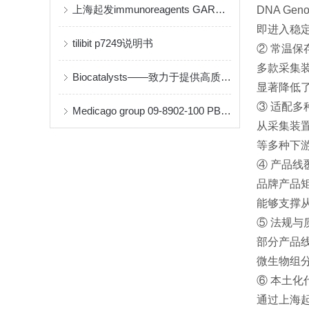
上海起发immunoreagents GARHRP-050说明书
DNA G
即进入稳
tilibit p7249说明书
② 常温保
多款采集
Biocatalysts——致力于提供高质量的酶和生物催化解决方案
显著降低
③ 适配多
Medicago group 09-8902-100 PBS-Tween 缓冲液片剂说明书
从采集装置
等多种下
④ 产品线
品牌产品
能够支撑
⑤ 法规与
部分产品线
微生物组
⑥ 本土化
通过上海