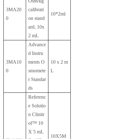
Osm/kg
3MA20
calibrati
10*2ml
0
on stand
ard, 10x
2 mL
Advance
d Instru
3MA10
ments O
10 x 2 m
0
smomete
L
r Standar
ds
Referenc
e Solutio
n Clinitr
ol™ 10
X 5 mL
10X5M