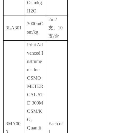
Osm/kg
H2O
2ml/
3000mO
3LA301
支、10
sm/kg
支/盒
Print Ad
vanced I
nstrume
nts Inc
OSMO
METER
CAL ST
D 300M
OSM/K
G,
3MA00
Each of
Quantit
3
1