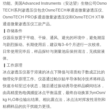
功能。美国Advanced Instruments（安达望）生物公司Osmo
TECH系列渗透压仪包含OsmoTECH单通道微量渗透压仪、
OsmoTECH PRO多通道微量渗透压仪和OsmoTECH XT单
通道微量渗透压仪三款产品。
▎存储条件
仪器应放置于平稳、干燥、通风、避光的环境中，避免潮湿
与剧烈振动。长期使用后，建议每3–6个月进行一次校准。
日常使用完毕后，样品探针与测量池应保持清洁，无残留液
体。
▎工作原理
冰点渗透压仪基于溶液的冰点下降值与溶质粒子数成正比的
物理化学原理工作。仪器通过帕尔贴半导体制冷技术将样品
快速冷却至过冷状态，随后通过振动诱导使样品瞬间结冰，
由高精度热电偶捕捉冰点平衡温度，最终自动换算为mOsm/
kg H₂O单位输出结果。相比露点法，冰点法对挥发性溶剂和
粘稠样品的抗干扰能力更强。