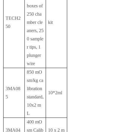
boxes of
250 cha
TECH2
mber cle
kit
50
aners, 25
0 sample
r tips, 1
plunger
wire
850 mO
sm/kg ca
3MA08
libration
10*2ml
5
standard,
10x2 m
L
400 mO
3MA04
sm Calib
10 x 2 m