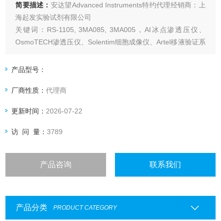
简要描述：
安达望Advanced Instruments特约代理经销商：上
海起发实验试剂有限公司
关键词：RS-1105, 3MA085, 3MA005，AI冰点渗透压仪、
OsmoTECH渗透压仪、Solentim细胞成像仪、Artel移液验证系
统、Anoxomat厌氧培养系统、生物制药渗透压检测、细胞株
开发工具
产品型号：
厂商性质：
代理商
更新时间：
2026-07-22
访 问 量：
3789
产品咨询
联系我们
产品分类
PRODUCT CATEGORY