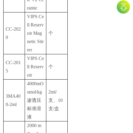
ramic
VIPS Ce
ll Reserv
CC-202
oir Mag
个
0
netic Stir
rer
VIPS Ce
CC-201
ll Reserv
个
5
oir
4000mO
smol/kg
2ml/
3MA40
渗透压
支、10
0-2ml
标准溶
支/盒
液
2000 m