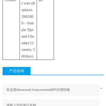
r wire (R
eplaces
3MA80
0 – Sam
ple Tips
and Cha
mber Cl
eaners, 5
00/box)
产品咨询