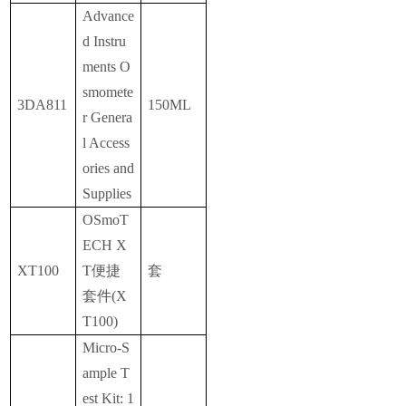
Advance
d Instru
ments O
smomete
3DA811
150ML
r Genera
l Access
ories and
Supplies
OSmoT
ECH X
XT100
T便捷
套
套件(X
T100)
Micro-S
ample T
est Kit: 1