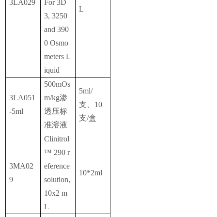
3LA029
For 3D
L
3, 3250
and 390
0 Osmo
meters L
iquid
500mOs
5ml/
3LA051
m/kg渗
支、10
-5ml
透压标
支/盒
准溶液
Clinitrol
™ 290 r
3MA02
eference
10*2ml
9
solution,
10x2 m
L