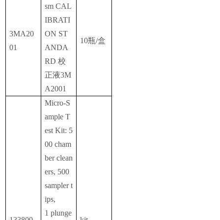
sm CAL
IBRATI
3MA20
ON ST
10瓶/盒
01
ANDA
RD 校
正液3M
A2001
Micro-S
ample T
est Kit: 5
00 cham
ber clean
ers, 500
sampler t
ips,
1 plunge
133800
kit