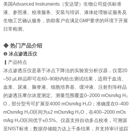
美国Advanced Instruments（安达望）生物公司提供标准
液、参照液、校准服务、安装与培训、液体处理验证服务及
生物工艺确认服务，协助客户在满足GMP要求的环境下开展
日常检测。
◆ 热门产品介绍
❶
冰点渗透压仪
▎产品特点
冰点渗透压仪是基于冰点下降法的实验室分析仪器，仅需20
–50 μL样品即可在60–90秒内给出测试结果，适用于血清、
血浆、尿液、脑脊液、细胞培养基、缓冲液、注射剂等样品
的渗透压摩尔浓度测定。测量范围覆盖0–2000 mOsm/kg H₂
O，部分型号可扩展至4000 mOsm/kg H₂O；准确度在0–400
mOsm/kg H₂O区间为±2 mOsm/kg H₂O，在400–2000 mOs
m/kg H₂O区间优于±0.5%。仪器支持自动多点校准，可溯源
至NIST标准；数据存储能力达上千条结果，并支持审计追踪