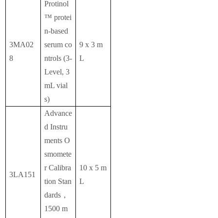
Protinol
™ protei
n-based
3MA02
serum co
9 x 3 m
8
ntrols (3-
L
Level, 3
mL vial
s)
Advance
d Instru
ments O
smomete
r Calibra
10 x 5 m
3LA151
tion Stan
L
dards，
1500 m