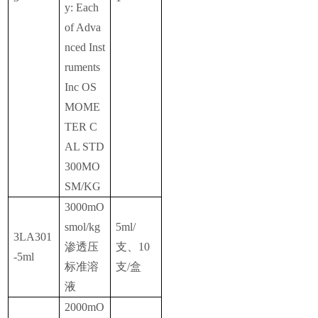
y: Each
of Adva
nced Inst
ruments
Inc OS
MOME
TER C
AL STD
300MO
SM/KG
3000mO
smol/kg
5ml/
3LA301
渗透压
支、10
-5ml
标准溶
支/盒
液
2000mO