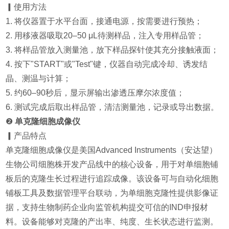
▎使用方法
1. 将仪器置于水平台面，接通电源，按需要进行预热；
2. 用移液器吸取20–50 μL待测样品，注入专用样品管；
3. 将样品管放入测量池，放下样品探针使其充分接触液面；
4. 按下"START"或"Test"键，仪器自动完成冷却、诱发结
晶、测温与计算；
5. 约60–90秒后，显示屏输出渗透压摩尔浓度值；
6. 测试完成后取出样品管，清洁测量池，记录或导出数据。
❷
单克隆细胞成像仪
▎产品特点
单克隆细胞成像仪是美国Advanced Instruments（安达望）
生物公司细胞株开发产品线中的核心设备，用于对单细胞铺
板后的克隆生长过程进行追踪成像。该设备可与自动化细胞
铺板工具及数据管理平台联动，为单细胞克隆性提供影像证
据，支持生物制药企业向监管机构提交可信的IND申报材
料。设备能够对克隆的产出率、纯度、生长状态进行监测。