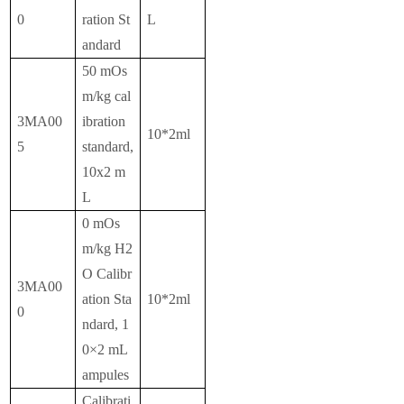
0
ration St
L
andard
50 mOs
m/kg cal
3MA00
ibration
10*2ml
5
standard,
10x2 m
L
0 mOs
m/kg H2
O Calibr
3MA00
ation Sta
10*2ml
0
ndard, 1
0×2 mL
ampules
Calibrati