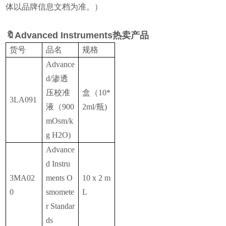
体以品牌信息文档为准。）
🔖Advanced Instruments热卖产品
货号
品名
规格
Advance
d/渗透
压校准
盒（10*
3LA091
液（900
2ml/瓶)
mOsm/k
g H2O)
Advance
d Instru
3MA02
ments O
10 x 2 m
0
smomete
L
r Standar
ds