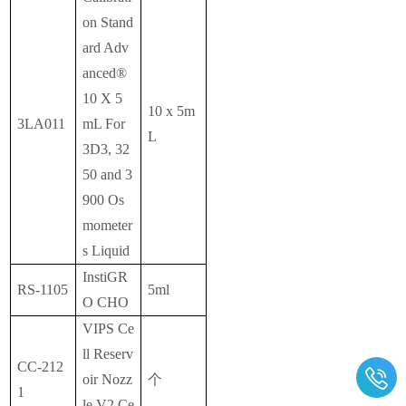
on Stand
ard Adv
anced®
10 X 5
10 x 5m
3LA011
mL For
L
3D3, 32
50 and 3
900 Os
mometer
s Liquid
InstiGR
RS-1105
5ml
O CHO
VIPS Ce
ll Reserv
CC-212
oir Nozz
个
1
le V2 Ce