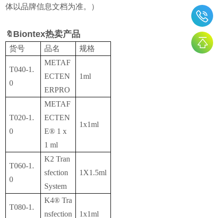
体以品牌信息文档为准。）
Biontex热卖
产品
🔖
货号
品名
规格
METAF
T040-1.
ECTEN
1ml
0
ERPRO
METAF
T020-1.
ECTEN
1x1ml
0
E® 1 x
1 ml
K2 Tran
T060-1.
sfection
1X1.5ml
0
System
K4® Tra
T080-1.
nsfection
1x1ml