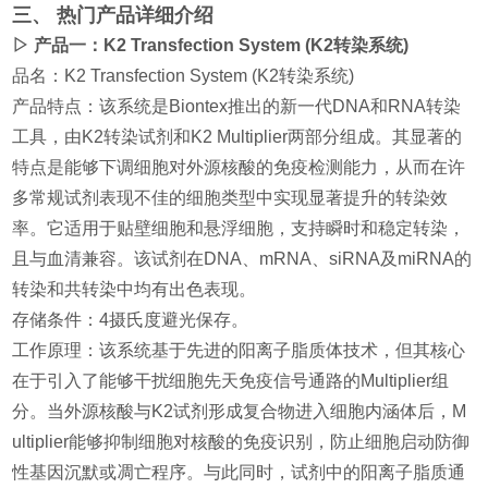
三、 热门产品详细介绍
▷ 产品一：K2 Transfection System (K2转染系统)
品名：K2 Transfection System (K2转染系统)
产品特点：该系统是Biontex推出的新一代DNA和RNA转染
工具，由K2转染试剂和K2 Multiplier两部分组成。其显著的
特点是能够下调细胞对外源核酸的免疫检测能力，从而在许
多常规试剂表现不佳的细胞类型中实现显著提升的转染效
率。它适用于贴壁细胞和悬浮细胞，支持瞬时和稳定转染，
且与血清兼容。该试剂在DNA、mRNA、siRNA及miRNA的
转染和共转染中均有出色表现。
存储条件：4摄氏度避光保存。
工作原理：该系统基于先进的阳离子脂质体技术，但其核心
在于引入了能够干扰细胞先天免疫信号通路的Multiplier组
分。当外源核酸与K2试剂形成复合物进入细胞内涵体后，M
ultiplier能够抑制细胞对核酸的免疫识别，防止细胞启动防御
性基因沉默或凋亡程序。与此同时，试剂中的阳离子脂质通