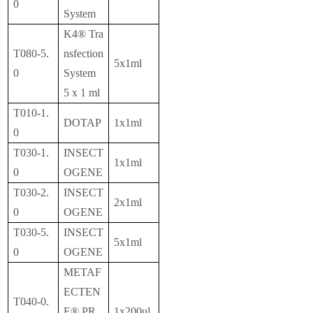
0
System
K4® Tra
T080-5.
nsfection
5x1ml
0
System
5 x 1 ml
T010-1.
DOTAP
1x1ml
0
T030-1.
INSECT
1x1ml
0
OGENE
T030-2.
INSECT
2x1ml
0
OGENE
T030-5.
INSECT
5x1ml
0
OGENE
METAF
ECTEN
T040-0.
E® PR
1x200ul