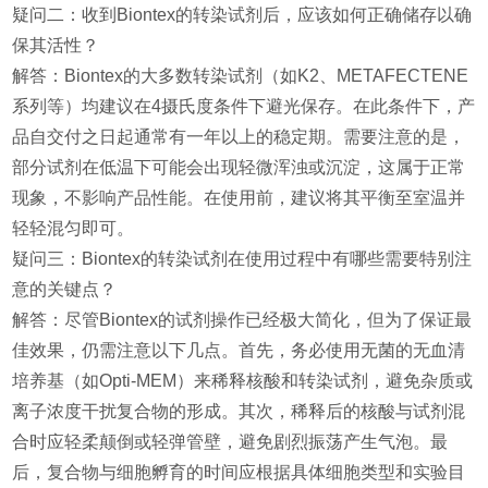
疑问二：收到Biontex的转染试剂后，应该如何正确储存以确
保其活性？
解答：Biontex的大多数转染试剂（如K2、METAFECTENE
系列等）均建议在4摄氏度条件下避光保存。在此条件下，产
品自交付之日起通常有一年以上的稳定期。需要注意的是，
部分试剂在低温下可能会出现轻微浑浊或沉淀，这属于正常
现象，不影响产品性能。在使用前，建议将其平衡至室温并
轻轻混匀即可。
疑问三：Biontex的转染试剂在使用过程中有哪些需要特别注
意的关键点？
解答：尽管Biontex的试剂操作已经极大简化，但为了保证最
佳效果，仍需注意以下几点。首先，务必使用无菌的无血清
培养基（如Opti-MEM）来稀释核酸和转染试剂，避免杂质或
离子浓度干扰复合物的形成。其次，稀释后的核酸与试剂混
合时应轻柔颠倒或轻弹管壁，避免剧烈振荡产生气泡。最
后，复合物与细胞孵育的时间应根据具体细胞类型和实验目