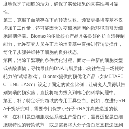
度地保护了细胞的活力，确保了实验结果的真实性与可靠
性。
第三，克服了血清存在下的转染失败。频繁更换培养基不仅
增加了工作量，还可能因为改变细胞周围的微环境而引发细
胞周期停滞。Biontex的多款核心产品具备良好的抗血清抑制
能力，允许研究人员在正常的培养基中直接进行转染操作，
简化了步骤并维持了细胞的良好状态。
第四，消除了繁琐的条件优化过程。面对一种新的细胞类型
或核酸底物，寻找最佳的DNA与脂质体比例往往是一场耗时
耗力的“试错游戏"。Biontex提供的预优化产品（如METAFE
CTENE EASY）设定了固定的黄金比例，让研究人员得以告
别繁琐的预实验，直接将精力投入到核心的科学问题中。
第五，补了特定研究领域的专用工具空白。例如，在进行RN
A干扰研究时，需要专门保护小分子RNA并高效递送的载
体；在利用昆虫细胞表达系统生产蛋白时，需要适配昆虫细
胞膜特性的转染试剂；或是需要将大分子蛋白质直接递送到