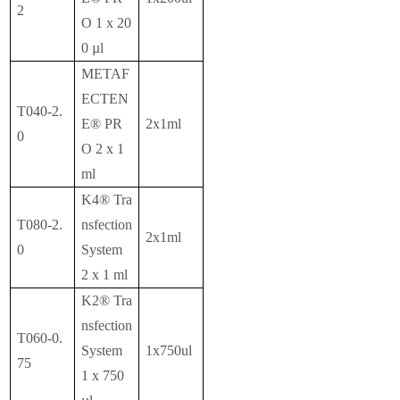
2
O 1 x 20
0 µl
METAF
ECTEN
T040-2.
E® PR
2x1ml
0
O 2 x 1
ml
K4® Tra
T080-2.
nsfection
2x1ml
0
System
2 x 1 ml
K2® Tra
nsfection
T060-0.
System
1x750ul
75
1 x 750