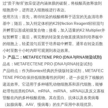
过“质子海绵"效应促进内涵体膜的破裂，将核酸高效释放到
细胞质中，进而进入细胞核进行表达。
使用方法：首先，将待转染的核酸稀释于适宜的无血清培养
基中；随后，加入特定体积的K2转fection Reagent轻轻混匀
并孵育以形成初级复合物；接着，加入适量的K2 Multiplier并
短暂孵育；最后，将完整的转染复合物直接滴加到培养板中
的细胞上，轻柔混匀后置于培养箱中孵育。通常在转染后数
小时至数十小时内即可观测到表达效果。
▷ 产品二：METAFECTENE PRO (DNA与RNA转染试剂)
品名：METAFECTENE PRO (DNA与RNA转染试剂)
产品特点：作为Biontex经典的升级版转染试剂，METAFEC
TENE PRO在保持低细胞毒性的同时，进一步提升了核酸的
递送效率。它适用于多种哺乳动物细胞系和原代细胞，能够
处理包括质粒DNA、mRNA、miRNA、siRNA以及反义寡核
苷酸在内的多种核酸底物。其在蛋白、抗体以及各类病毒
（如腺病毒、AAV、慢病毒）的生产应用中表现优异。