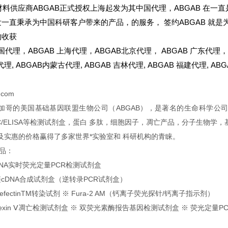
材料供应商ABGAB正式授权上海起发为其中国代理，ABGAB 在一直
发一直秉承为中国科研客户带来的产品，的服务，
签约ABGAB 就
的收获
国代理，ABGAB 上海代理，ABGAB北京代理， ABGAB 广东代理，A
代理,
ABGAB
内蒙古代理,
ABGAB
吉林代理,
ABGAB
福建代理,
ABG
.com
加哥的美国基础基因联盟生物公司（ABGAB），是著名的生命科学公
HC/ELISA等检测试剂盒，蛋白 多肽，细胞因子，凋亡产品，分子生物
及实惠的价格赢得了多家世界*实验室和 科研机构的青睐。
品：
NA
实时荧光定量PCR检测试剂盒
cDNA合成试剂盒（逆转录PCR试剂盒）
ectinTM
转染试剂 ※ Fura-2 AM（钙离子荧光探针/钙离子指示剂）
in Ⅴ
凋亡检测试剂盒 ※ 双荧光素酶报告基因检测试剂盒 ※ 荧光定量P