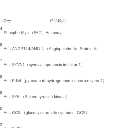
目录号
产品说明
规
4
Phospho-Myc （S62） Antibody
8
Anti-ANGPTL4/ANG-4 （Angiopoietin-like Protein 4）
7
Anti-SYVN1（synovial apoptosis inhibitor 1）
8
Anti-Pdk4（pyruvate dehydrogenase kinase isozyme 4）
8
Anti-SYK （Spleen tyrosine kinase）
0
Anti-GCS （glucosylceramide synthase, GCS）
2