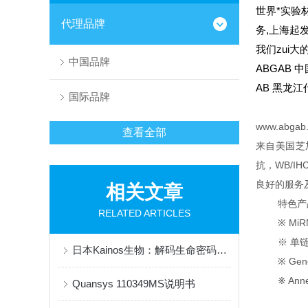
世界*实验
代理品牌
务,上海起
我们zui大
中国品牌
ABGAB
中
AB
黑龙江
国际品牌
www.abgab
查看全部
来自美国芝
抗，WB/I
良好的服务
相关文章
特色产
RELATED ARTICLES
※ MiR
※
单链
日本Kainos生物：解码生命密码，创新全球健康科技
※ Genef
※ Annex
Quansys 110349MS说明书