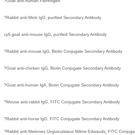
?Goat anti-human Fibrinogen
?Rabbit anti-Mink IgG, purified Secondary Antibody
cy5,goat anti-mouse IgG, purified Secondary Antibody
?Rabbit anti-mouse IgG, Biotin Conjugate Secondary Antibody
?Goat anti-chicken IgG, Biotin Conjugate Secondary Antibody
?Goat anti-human IgA, Biotin Conjugate Secondary Antibody
?Mouse anti-rabbit IgG, FITC Conjugate Secondary Antibody
?Rabbit anti-horse IgG, FITC Conjugate Secondary Antibody
?Rabbit anti-Meiiones Unguiculataus Milme-Edwauds, FITC Conjuga