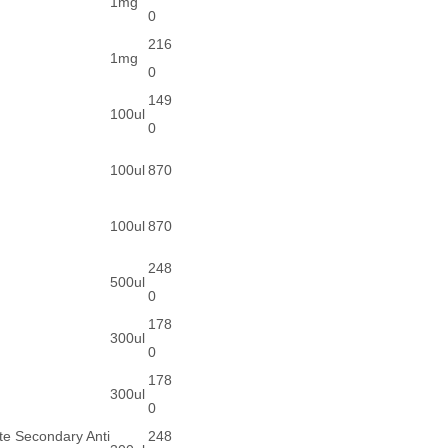
1mg
0
216
1mg
0
149
100ul
0
100ul
870
100ul
870
248
500ul
0
178
300ul
0
178
300ul
0
te Secondary Anti
248