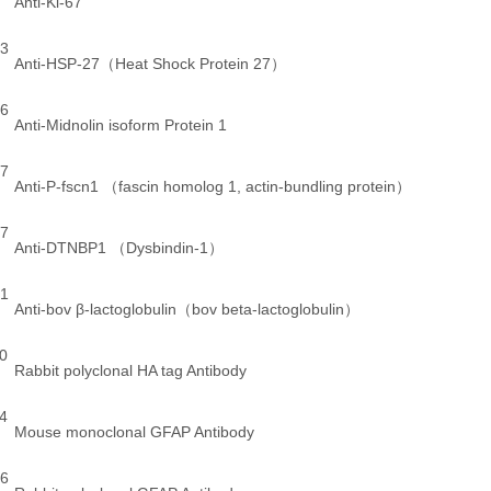
Anti-Ki-67
3
Anti-HSP-27（Heat Shock Protein 27）
6
Anti-Midnolin isoform Protein 1
7
Anti-P-fscn1 （fascin homolog 1, actin-bundling protein）
7
Anti-DTNBP1 （Dysbindin-1）
1
Anti-bov β-lactoglobulin（bov beta-lactoglobulin）
0
Rabbit polyclonal HA tag Antibody
4
Mouse monoclonal GFAP Antibody
6