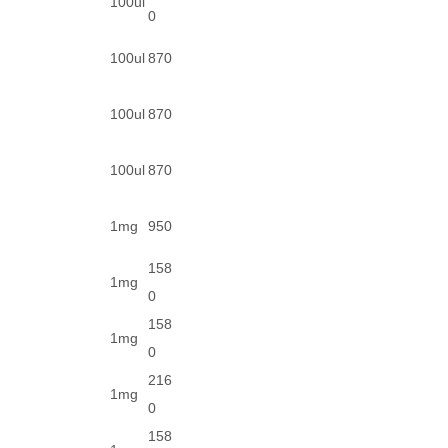
100ul
0
100ul
870
100ul
870
100ul
870
1mg
950
158
1mg
0
158
1mg
0
216
1mg
0
158