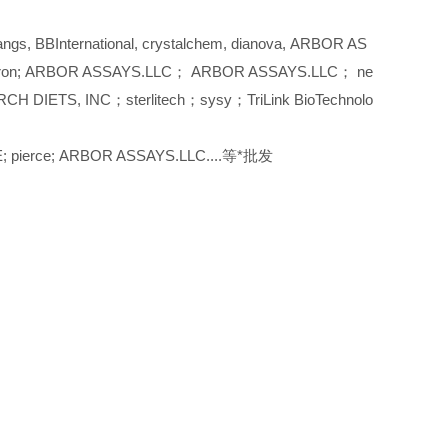
, BBInternational, crystalchem, dianova, ARBOR AS
 iduron; ARBOR ASSAYS.LLC； ARBOR ASSAYS.LLC； ne
RCH DIETS, INC；sterlitech；sysy；TriLink BioTechnolo
E; pierce; ARBOR ASSAYS.LLC....等*批发