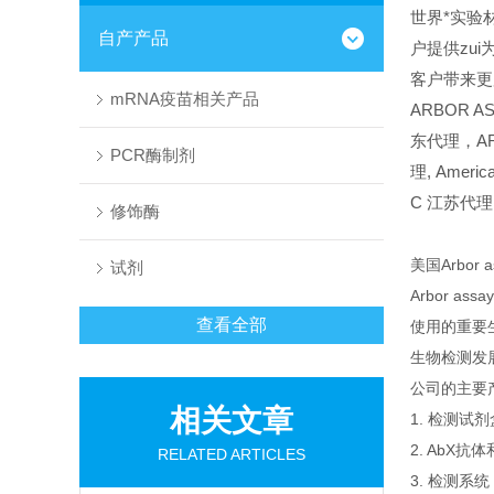
世界*实验材
自产产品
户提供zu
客户带来更
mRNA疫苗相关产品
ARBOR AS
东代理，ARB
PCR酶制剂
理,
America
C
江苏代理
修饰酶
美国Arbor as
试剂
Arbor 
查看全部
使用的重要
生物检测发
公司的主要
相关文章
1. 检测试
2. AbX
RELATED ARTICLES
3. 检测系统