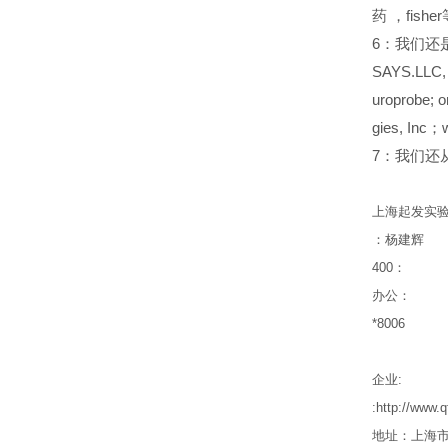
药
，fish
6
：我们还是san
SAYS.LLC,
uroprobe; 
gies, Inc
7
：我们还从事in
上海起发实
：杨建辉
400
：
办公：
*8006
企业
:
:http://www.
地址：上海