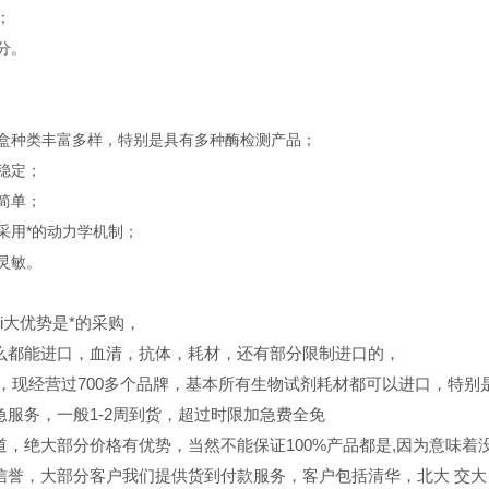
；
组分。
试剂盒种类丰富多样，特别是具有多种酶检测产品；
用稳定；
骤简单；
测采用*的动力学机制；
度灵敏。
ui大优势是*的采购，
么都能进口，血清，抗体，耗材，还有部分限制进口的，
，现经营过700多个品牌，基本所有生物试剂耗材都可以进口，特别
急服务，一般1-2周到货，超过时限加急费全免
道，绝大部分价格有优势，当然不能保证100%产品都是,因为意味着没
信誉，大部分客户我们提供货到付款服务，客户包括清华，北大
交大