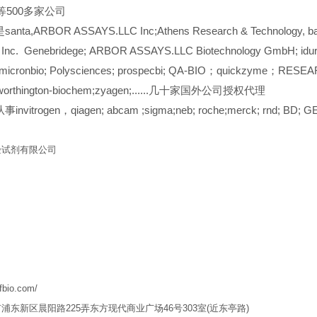
er等500多家公司
ta,ARBOR ASSAYS.LLC Inc;Athens Research & Technology, bangs
 Inc. Genebridege; ARBOR ASSAYS.LLC Biotechnology GmbH;
omicronbio; Polysciences; prospecbi; QA-BIO；quickzyme；RESEA
；worthington-biochem;zyagen;......几十家国外公司授权代理
vitrogen，qiagen; abcam ;sigma;neb; roche;merck; rnd; BD; G
验试剂有限公司
qfbio.com/
市浦东新区晨阳路
225
弄东方现代商业广场
46
号
303
室
(
近东亭路
)