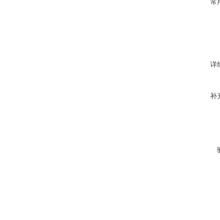
常
详
补