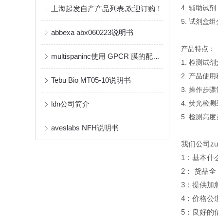
4. 辅助试剂
上海起发自产产品列表,欢迎订购！
5. 试剂盒
abbexa abx060223说明书
产品特点：
multispaninc使用 GPCR 膜的配体结合测定使用方法
1. 检测
2. 产品使
Tebu Bio MT05-10说明书
3. 操作步
4. 荧光检
ldn公司简介
5. 检测高
aveslabs NFH说明书
我们公司z
1
：基本什
2
：
货品全
3
：提供加
4
：价格公
5
：良好的