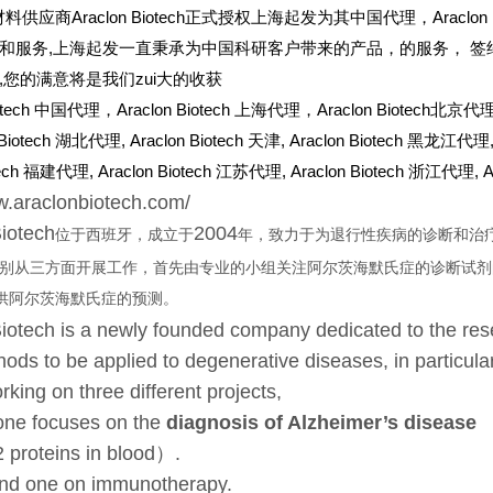
料供应商Araclon Biotech正式授权上海起发为其中国代理，Araclon
和服务,上海起发一直秉承为中国科研客户带来的产品，的服务，
签
,您的满意将是我们zui大的收获
otech
中国代理，Araclon Biotech 上海代理，Araclon Biotech北京代理，
 Biotech 湖北代理,
Araclon Biotech
天津,
Araclon Biotech
黑龙江代理
tech
福建代理,
Araclon Biotech
江苏代理,
Araclon Biotech
浙江代理,
A
w.araclonbiotech.com/
iotech
2004
位于西班牙，成立于
年，致力于为退行性疾病的诊断和治
别从三方面开展工作，首先由专业的小组关注阿尔茨海默氏症的诊断试剂的
供阿尔茨海默氏症的预测。
iotech is a newly founded company dedicated to the re
hods to be applied to degenerative diseases, in particular
rking on three different projects,
 one focuses on the
diagnosis of Alzheimer’s disease
（
 proteins in blood）.
nd one on immunotherapy.