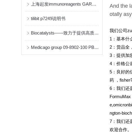
上海起发immunoreagents GARHRP-050说明书
And the l
otally as
tilibit p7249说明书
我们公司z
Biocatalysts——致力于提供高质量的酶和生物催化解决方案
1
：基本什
Medicago group 09-8902-100 PBS-Tween 缓冲液片剂说明书
2
：货品全
3
：提供加
4
：价格公
5
：良好的
药
，fish
6
：我们还是Sant
FormuMax S
e,omicronb
ngton-b
7：我们还是inv
欢迎合作。