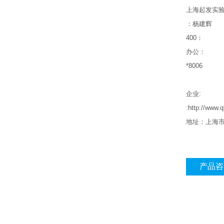
上海起发实
：杨建辉
400
：
办公：
*8006
企业
:
:http://www.
地址：上海
产品咨