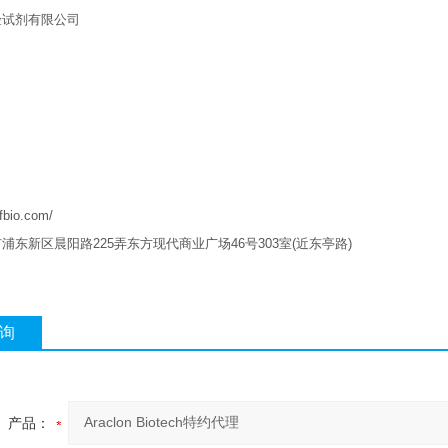
验试剂有限公司
qfbio.com/
市浦东新区晨阳路
225
弄东方现代商业广场
46
号
303
室
(
近东亭路
)
询
产品：