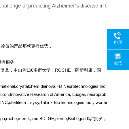
challenge of predicting Alzheimer’s disease in t
电话
是冷偏的产品那就更有优势，
有服务.
微信
复旦，中山等100多所大学，ROCHE，阿斯利康，国
tional,crystalchem,dianova,FD Neurotechnologies,Inc.
ron,Innovative Research of America, Ludger, neuroprob
C,sterlitech；sysy,TriLink BioTechnologies,Inc；worthi
ega,roche,merck, rnd,BD, GE,pierce,BioLegend等*批发，