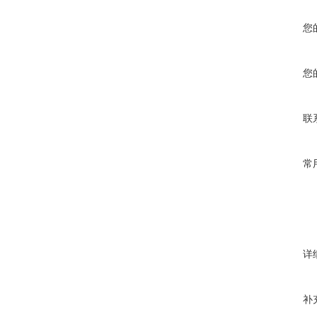
您
您
联
常
详
补