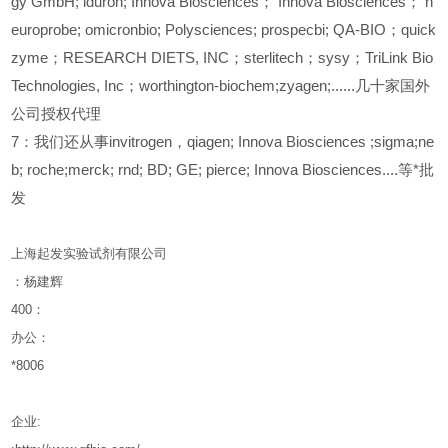
gy GmbH; iduron; Innova Biosciences； Innova Biosciences； n
europrobe; omicronbio; Polysciences; prospecbi; QA-BIO；quick
zyme；RESEARCH DIETS, INC；sterlitech；sysy；TriLink Bio
Technologies, Inc；worthington-biochem;zyagen;......几十家国外
公司授权代理
7
：我们还从事invitrogen，qiagen; Innova Biosciences ;sigma;ne
b; roche;merck; rnd; BD; GE; pierce; Innova Biosciences....等*批
发
上海起发实验试剂有限公司
：杨建辉
400
：
办公：
*8006
企业
: