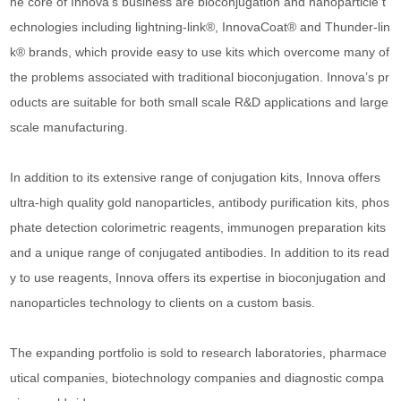
he core of Innova's business are bioco
njugation and nanoparticle t
echnologies including l­ightning-l­ink®, InnovaCoat® and Thunder-l­in
k® brands, which provide easy to use kits which overcome many of
the problems associated with traditio
nal bioconjugation. Innova’s pr
oducts are suitable for both small scale R&D appl­ications and large
scale manufacturing.
In addition to its extensive range of co
njugation kits, Innova offers
ultra-high qual­ity gold nanoparticles, antibody purification kits, phos
phate detection colorimetric reagents, immunogen preparation kits
and a unique range of co
njugated antibodies. In addition to its read
y to use reagents, Innova offers its expertise in bioco
njugation and
nanoparticles technology to cl­ients on a custom basis.
The expanding portfol­io is sold to research laboratories, pharmace
utical companies, biotechnology companies and diagnostic compa