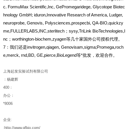
c. FormuMax Scientific,Inc, GePromegaridege, Glycotope Biotec
hnology GmbH; iduron,Innovative Research of America, Ludger,
neuroprobe, Genovis, Polysciences,prospecbi, QA-BIO,quickzy
me,FULLERLABS,INC,sterlitech；sysy,TriLink BioTechnologies,I
nc；worthington-biochem,zyagen等几十家国外公司授权代理。
7：我们还是invitrogen,qiagen, Genovisam,sigma;Promega,roch
e,merck, rnd,BD, GE,pierce,BioLegend等*批发，欢迎合作。
上海起发实验试剂有限公司
：杨建辉
400
：
办公：
*8006
企业
:
:http://www.qfbio.com/