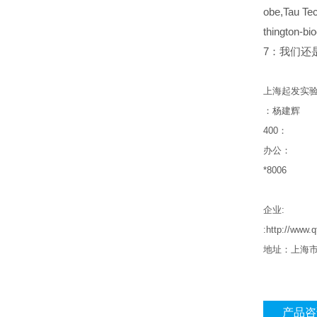
obe,Tau Te
thingto
7：我们还是inv
上海起发实
：杨建辉
400
：
办公：
*8006
企业
:
:http://www.
地址：上海
产品咨