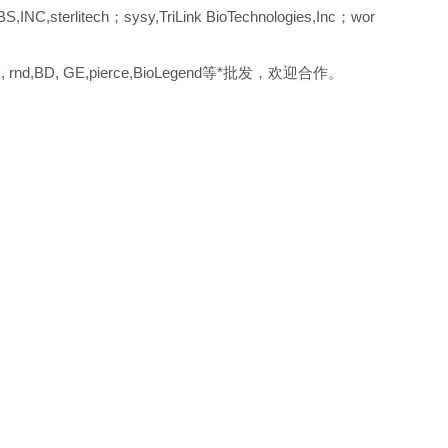
S,INC,sterlitech；sysy,TriLink BioTechnologies,Inc；wor
erck, rnd,BD, GE,pierce,BioLegend等*批发，欢迎合作。