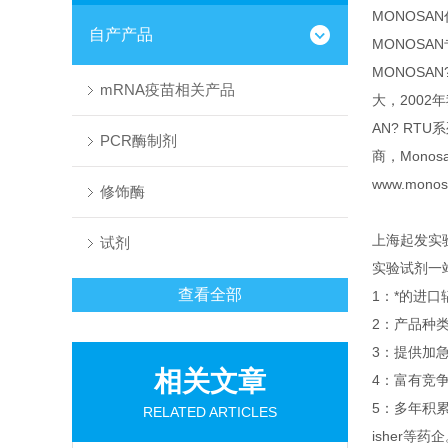
MONOSA
自产产品
MONOS
MONOSA
mRNA疫苗相关产品
大，2002
AN? RT
PCR酶制剂
商，Mono
www.mon
修饰酶
上海起发实
试剂
实验试剂一
查看全部
1：*的进
2：产品种
3：提供加急
相关文章
4：富有竞
5：多年积
RELATED ARTICLES
isher等药