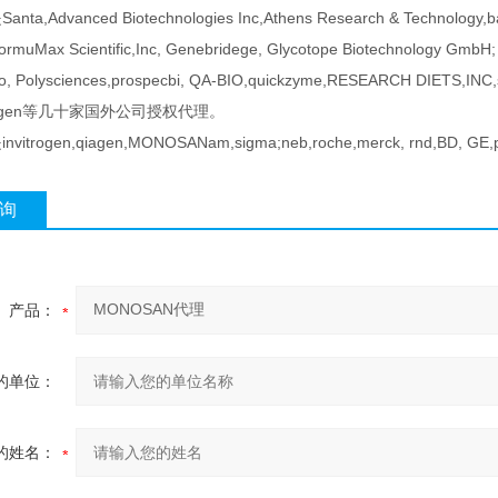
a,Advanced Biotechnologies Inc,Athens Research & Technology,ban
FormuMax Scientific,Inc, Genebridege, Glycotope Biotechnology GmbH;
o, Polysciences,prospecbi, QA-BIO,quickzyme,RESEARCH DIETS,INC,st
zyagen等几十家国外公司授权代理。
itrogen,qiagen,MONOSANam,sigma;neb,roche,merck, rnd,BD,
询
产品：
的单位：
的姓名：