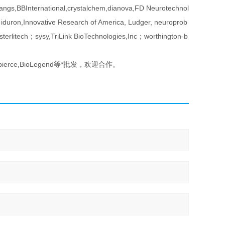
gs,BBInternational,crystalchem,dianova,FD Neurotechnol
 iduron,Innovative Research of America, Ludger, neuroprob
erlitech；sysy,TriLink BioTechnologies,Inc；worthington-b
 GE,pierce,BioLegend等*批发，欢迎合作。