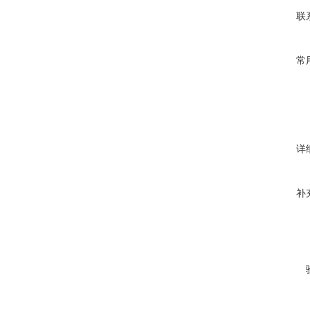
联
常
详
补