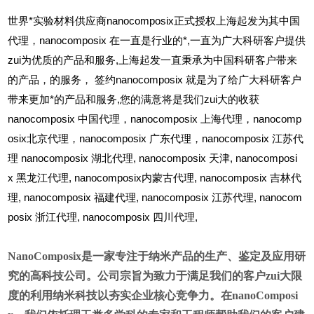
世界*实验材料供应商nanocomposix正式授权上海起发为其中国
代理，nanocomposix 在一直是行业的*,一直为广大科研客户提供
zui为优质的产品和服务,上海起发一直秉承为中国科研客户带来
的产品，的服务，
签约nanocomposix 就是为了给广大科研客户
带来更加*的产品和服务,您的满意将是我们zui大的收获
nanocomposix
中国代理，nanocomposix 上海代理，nanocomp
osix北京代理，nanocomposix 广东代理，nanocomposix 江苏代
理 nanocomposix 湖北代理,
nanocomposix
天津,
nanocomposi
x
黑龙江代理,
nanocomposix
内蒙古代理,
nanocomposix
吉林代
理,
nanocomposix
福建代理,
nanocomposix
江苏代理,
nanocom
posix
浙江代理,
nanocomposix
四川代理,
NanoComposix
是一家专注于纳米产品的生产、鉴定及应用研
究的高科技公司。公司宗旨为致力于满足我们的客户zui大限
度的利用纳米科技以夯实企业核心竞争力。在nanoComposi