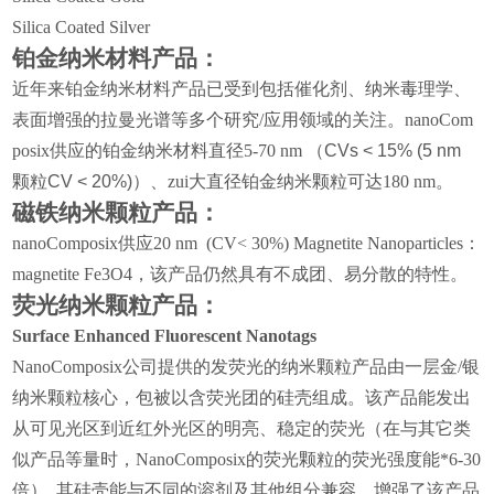
Silica Coated Silver
铂金纳米材料产品：
近年来铂金纳米材料产品已受到包
括催化剂、纳米毒理学、
表面增强的拉曼光谱等多个研究/应用领域的关注。nanoCom
posix供应的铂金纳米材料直径5-70 nm
（
CVs < 15% (5 nm
颗粒
CV < 20%)
）
、zui大直径铂金纳米颗粒可达
180 nm
。
磁铁纳米颗粒产品：
nanoComposix
供应
20 nm (CV< 30%) Magnetite Nanoparticles
：
magnetite Fe3O4
，该产品仍然具有不成团、易分散的特性。
荧光纳米颗粒产品：
Surface Enhanced Fluorescent Nanotags
NanoComposix
公司提供的发荧光的纳米颗粒产品由一层金
/
银
纳米颗粒核心，包被以含荧光团的硅壳组成。该产品能发出
从可见光区到近红外光区的明亮、稳定的荧光（在与其它类
似产品等量时，
NanoComposix
的荧光颗粒的荧光强度能*
6-30
倍）
,
其硅壳能与不同的溶剂及其他组分兼容，增强了该产品