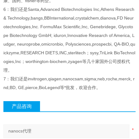
康、国药、fisher等药企。
6：我们还是Santa,Advanced Biotechnologies Inc,Athens Research
& Technology,bangs,BBInternational,crystalchem,dianova,FD Neur
otechnologies,Inc. FormuMax Scientific,Inc, Genebridege, Glycoto
pe Biotechnology GmbH; iduron,Innovative Research of America, L
udger, neuroprobe,omicronbio, Polysciences,prospecbi, QA-BIO,qu
ickzyme,RESEARCH DIETS,INC,sterlitech；sysy,TriLink BioTechnol
ogies,Inc；worthington-biochem,zyagen等几十家国外公司授权代
理。
7：我们还是invitrogen,qiagen,nanocsam,sigma;neb,roche,merck, r
nd,BD, GE,pierce,BioLegend等*批发，欢迎合作。
产品咨询