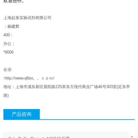
欢迎合作。
上海起发实验试剂有限公司
：杨建辉
400
：
办公：
*8006
企业
:
:http://www.qfbio。。ｃｏｍ/
地址：上海市浦东新区晨阳路
225
弄东方现代商业广场
46
号
303
室
(
近东亭
路
)
产品咨询