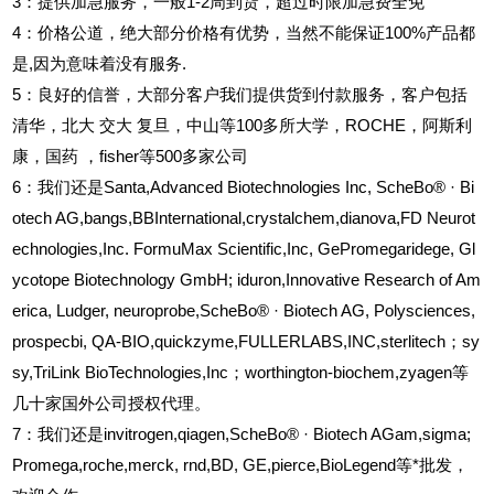
3
：提供加急服务，一般1-2周到货，超过时限加急费全免
4
：价格公道，绝大部分价格有优势，当然不能保证100%产品都
是,因为意味着没有服务.
5
：良好的信誉，大部分客户我们提供货到付款服务，客户包括
清华，北大
交大
复旦，中山等100多所大学，ROCHE，阿斯利
康，国药
，fisher等500多家公司
6
：我们还是Santa,Advanced Biotechnologies Inc, ScheBo® · Bi
otech AG,bangs,BBInternational,crystalchem,dianova,FD Neurot
echnologies,Inc. FormuMax Scientific,Inc, GePromegaridege, Gl
ycotope Biotechnology GmbH; iduron,Innovative Research of Am
erica, Ludger, neuroprobe,ScheBo® · Biotech AG, Polysciences,
prospecbi, QA-BIO,quickzyme,FULLERLABS,INC,sterlitech；sy
sy,TriLink BioTechnologies,Inc；worthington-biochem,zyagen等
几十家国外公司授权代理。
7：我们还是invitrogen,qiagen,ScheBo® · Biotech AGam,sigma;
Promega,roche,merck, rnd,BD, GE,pierce,BioLegend等*批发，