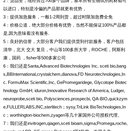
2
：货品全，现经营过700多个品牌，基本所有生物试剂耗材都可
以进口，特别是冷偏的产品那就更有优势，
3
：提供加急服务，一般1-2周到货，超过时限加急费全免
4
：价格公道，绝大部分价格有优势，当然不能保证100%产品都
是,因为意味着没有服务.
5
：良好的信誉，大部分客户我们提供货到付款服务，客户包括
清华，北大
交大
复旦，中山等100多所大学，ROCHE，阿斯利
康，国药
，fisher等500多家公司
6
：我们还是Santa,Advanced Biotechnologies Inc, sceti bio,bang
s,BBInternational,crystalchem,dianova,FD Neurotechnologies,In
c. FormuMax Scientific,Inc, GePromegaridege, Glycotope Biotec
hnology GmbH; iduron,Innovative Research of America, Ludger,
neuroprobe,sceti bio, Polysciences,prospecbi, QA-BIO,quickzym
e,FULLERLABS,INC,sterlitech；sysy,TriLink BioTechnologies,In
c；worthington-biochem,zyagen等几十家国外公司授权代理。
7：我们还是invitrogen,qiagen,sceti bioam,sigma;Promega,roche,