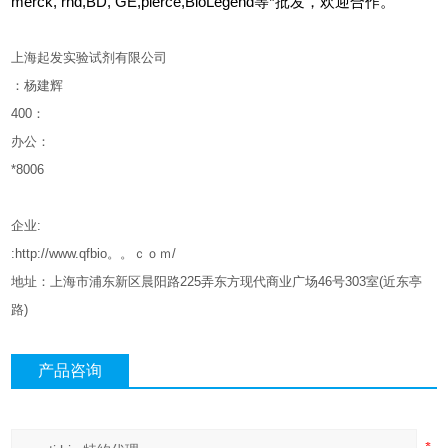
merck, rnd,BD, GE,pierce,BioLegend等*批发，欢迎合作。
上海起发实验试剂有限公司
：杨建辉
400
：
办公：
*8006
企业
:
:http://www.qfbio。。ｃｏｍ/
地址：上海市浦东新区晨阳路
225
弄东方现代商业广场
46
号
303
室
(
近东亭
路
)
产品咨询