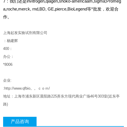
7：我们还是invitrogen,qiagen,shoko-americaam,sigma;Promeg
a,roche,merck, rnd,BD, GE,pierce,BioLegend等*批发，欢迎合
作。
上海起发实验试剂有限公司
：杨建辉
400
：
办公：
*8006
企业
:
:http://www.qfbio。。ｃｏｍ/
地址：上海市浦东新区晨阳路
225
弄东方现代商业广场
46
号
303
室
(
近东亭
路
)
产品咨询