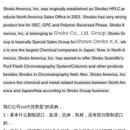
Shoko America, Inc. was originally established as Shodex HPLC pr
oducts North America Sales Office in 2001. Shodex has very strong
product line for SEC, GPC and Polymer Recersed Phase. Shoko A
Shoko Co., Ltd. Group
merica, Inc. is belonging to
. Shoko Gr
Showa Denko K.K.
oup is basically Special Sales Group for
wh
o is one the largest Chemical companies in Japan. Now, in North A
merica, Shoko America, Inc. has started to offer Shoko Scientific's
Purif Flash Chromatography System/Columns and other products
besides Shodex in Chromatography field. Also, Shoko America, Inc.
covers the chemical and metal related business between North Am
erica and Japan/Asia according to Shoko Group business.
我们公司zui大优势是*的采购，
1
：基本什么都能进口，血清，抗体，耗材，还有部分限制进口
的，