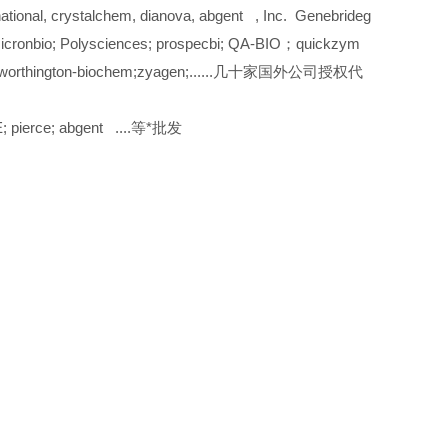
onal, crystalchem, dianova, abgent , Inc. Genebrideg
cronbio; Polysciences; prospecbi; QA-BIO；quickzym
nc；worthington-biochem;zyagen;......几十家国外公司授权代
 pierce; abgent ....等*批发