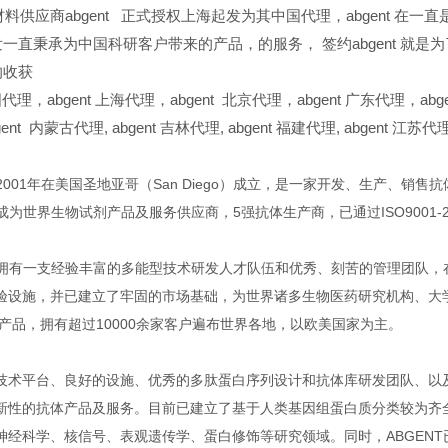
材料供应商abgent 正式授权上海起发为其中国代理，abgent 在一
发一直秉承为中国科研客户带来的产品，的服务，
签约abgent 
的收获
代理，abgent 上海代理，abgent 北京代理，abgent 广东代理，abgen
gent
内蒙古代理,
abgent
吉林代理,
abgent
福建代理,
abgent
江苏代理
于2001年在美国圣地亚哥（San Diego）成立，是一家开发、生产、
已成为世界生物试剂产品及服务供应商，5强抗体生产商，已通过ISO9001-
T已拥有一支经验丰富的多能型技术研发人才队伍和优秀、刻苦的管理团队
验设施，并已建立了牢固的市场基础，为世界诸多生物医药研究机构、大
的产品，拥有超过10000余家客户遍布世界各地，以欧美国家为主。
技术平台、良好的设施、优秀的多肽蛋白序列设计和抗体库研发团队、以及
新性的抗体产品及服务。目前已建立了基于人类基因组蛋白质分类较为齐
神经科学、核信号、表观遗传学、蛋白修饰等研究领域。同时，ABGENT已开