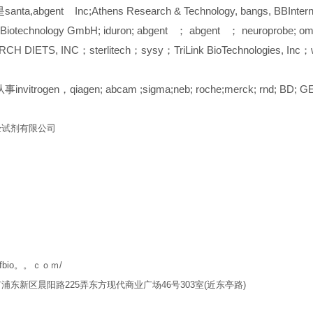
a,abgent Inc;Athens Research & Technology, bangs, BBInternati
Biotechnology GmbH; iduron; abgent ； abgent ； neuroprobe; omi
H DIETS, INC；sterlitech；sysy；TriLink BioTechnologies, I
vitrogen，qiagen; abcam ;sigma;neb; roche;merck; rnd; BD; GE;
验试剂有限公司
w.qfbio。。ｃｏｍ/
市浦东新区晨阳路
225
弄东方现代商业广场
46
号
303
室
(
近东亭路
)