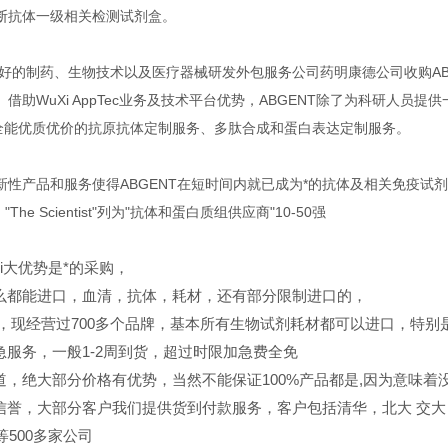
断抗体一级相关检测试剂盒。
，良好的制药、生物技术以及医疗器械研发外包服务公司药明康德公司收购AB
借助WuXi AppTec业务及技术平台优势，ABGENT除了为科研人
"全能优质优价的抗原抗体定制服务、多肽合成和蛋白表达定制服务。
性产品和服务使得ABGENT在短时间内就已成为*的抗体及相关免疫试剂公司
"、"The Scientist"列为"抗体和蛋白质组供应商"10-50强
ui大优势是*的采购，
么都能进口，血清，抗体，耗材，还有部分限制进口的，
，现经营过700多个品牌，基本所有生物试剂耗材都可以进口，特别
急服务，一般1-2周到货，超过时限加急费全免
道，绝大部分价格有优势，当然不能保证100%产品都是,因为意味着没
信誉，大部分客户我们提供货到付款服务，客户包括清华，北大
交大
er等500多家公司