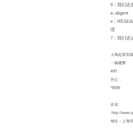
6
：我们还是sant
e; abgent 
e；RESEARC
理
7
：我们还从事in
上海起发实
：杨建辉
400
：
办公：
*8006
企业
:
:http://ww
地址：上海