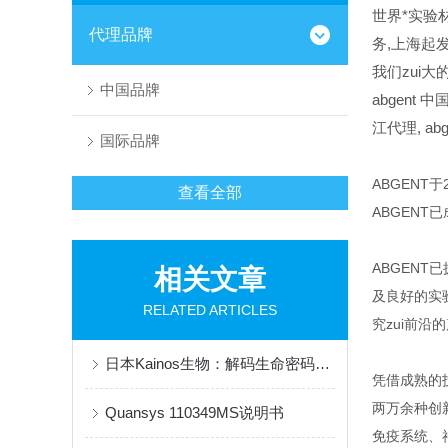
世界*实验
代理品牌
务,上海起
我们zui大
中国品牌
abgent
中国
江代理,
ab
国际品牌
ABGENT
查看全部
ABGENT
ABGEN
相关文章
及良好的实
RELATED ARTICLES
究zui前沿
日本Kainos生物：解码生命密码，创新全球健康科技
凭借成熟的
两万余种创
Quansys 110349MS说明书
免疫系统、