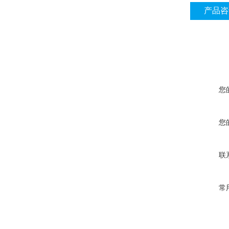
产品咨
您
您
联
常