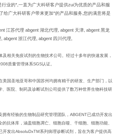
直是行业的*,一直为广大科研客户提供zui为优质的产品和服
就是为了给广大科研客户带来更加*的产品和服务,您的满意将是
t 江苏代理 abgent 湖北代理,
abgent
天津,
abgent
黑龙
,
abgent
浙江代理,
abgent
四川代理,
销售抗体及相关免疫试剂的生物技术公司。经过十多年的快速发展，
2008质量管理体系SGS认证。
，在美国圣地亚哥和中国苏州均拥有精干的研发、生产部门，以
学、医院、制药及诊断试剂公司提供了数万种世界生物科技研
拥有经验的生物制品研究管理团队，ABGENT已成功开发出
全的抗体库，涵盖细胞凋亡、细胞自噬、干细胞、细胞功能、
发出AbsoluDxTM系列病理诊断试剂，旨在为客户提供高