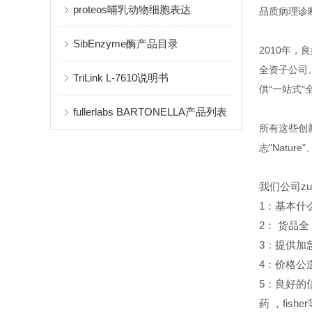
proteos哺乳动物细胞表达
品质病理诊
SibEnzyme酶产品目录
2010年
全资子公司。
TriLink L-7610说明书
供“一站式
fullerlabs BARTONELLA产品列表
所有这些创新
志"Nature
我们公司z
1
：基本什
2
：
货品全
3
：提供加
4
：价格公
5
：良好的
药
，fish