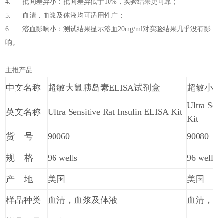
4. 批间差异小：批间差异低于10%，实验结果更可靠；
5. 血清，血浆及体液均可适用性广；
6. 溶血影响小：测试结果显示溶血20mg/ml对实验结果几乎没有影
响。
主推产品：
中文名称
超敏大鼠胰岛素ELISA试剂盒
超敏小鼠
Ultra Se
英文名称
Ultra Sensitive Rat Insulin ELISA Kit
Kit
货 号
90060
90080
规 格
96 wells
96 wells
产 地
美国
美国
样品种类
血清，血浆及体液
血清，