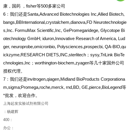
康，国药
，fisher等500多家公司
6
：我们还是Santa,Advanced Biotechnologies Inc,Allied Biotech,
bangs,BBInternational,crystalchem,dianova,FD Neurotechnologie
s,Inc. FormuMax Scientific,Inc, GePromegaridege, Glycotope Bi
otechnology GmbH; iduron,Innovative Research of America, Lud
ger, neuroprobe,omicronbio, Polysciences,prospecbi, QA-BIO,qu
ickzyme,RESEARCH DIETS,INC,sterlitech；sysy,TriLink BioTe
chnologies,Inc；worthington-biochem,zyagen等几十家国外公司
授权代理。
7：我们还是invitrogen,qiagen,Midland BioProducts Corporationa
m,sigma;Promega,roche,merck, rnd,BD, GE,pierce,BioLegend等
*批发，欢迎合作。
上海起发实验试剂有限公司
：杨建辉
400
：
办公：