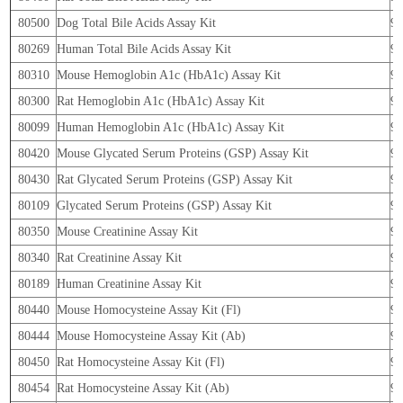
80500
Dog Total Bile Acids Assay Kit
9
80269
Human Total Bile Acids Assay Kit
9
80310
Mouse Hemoglobin A1c (HbA1c) Assay Kit
9
80300
Rat Hemoglobin A1c (HbA1c) Assay Kit
9
80099
Human Hemoglobin A1c (HbA1c) Assay Kit
9
80420
Mouse Glycated Serum Proteins (GSP) Assay Kit
9
80430
Rat Glycated Serum Proteins (GSP) Assay Kit
9
80109
Glycated Serum Proteins (GSP) Assay Kit
9
80350
Mouse Creatinine Assay Kit
9
80340
Rat Creatinine Assay Kit
9
80189
Human Creatinine Assay Kit
9
80440
Mouse Homocysteine Assay Kit (Fl)
9
80444
Mouse Homocysteine Assay Kit (Ab)
9
80450
Rat Homocysteine Assay Kit (Fl)
9
80454
Rat Homocysteine Assay Kit (Ab)
9