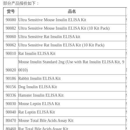
部分产品报价如下：
货号
品名
90080
Ultra Sensitive Mouse Insulin ELISA Kit
9
90082
Ultra Sensitive Mouse Insulin ELISA Kit (10 Kit Pack)
10
90060
Ultra Sensitive Rat Insulin ELISA kit
9
90062
Ultra Sensitive Rat Insulin ELISA Kit (10 Kit Pack)
10
90010
Rat Insulin ELISA Kit
9
Mouse Insulin Standard 2ng (Use with Rat Insulin ELISA Kit, 9
90020
0010)
N
90186
Rabbit Insulin ELISA Kit
9
90156
Dog Insulin ELISA Kit
9
90336
Hamster Insulin ELISA Kit
9
90030
Mouse Leptin ELISA Kit
9
90040
Rat Leptin ELISA Kit
9
80470
Mouse Total Bile Acids Assay Kit
9
80460
Rat Total Bile Acids Assay Kit
9