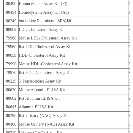
80490
Homocysteine Assay Kit (Fl)
9
80494
Homocysteine Assay Kit (Ab)
9
80249
Adenosine Deaminase (ADA) Kit
1
80069
LDL-Cholesterol Assay Kit
9
79980
Mouse LDL-Cholesterol Assay Kit
9
79960
Rat LDL-Cholesterol Assay Kit
9
80059
HDL-Cholesterol Assay Kit
9
79990
Mouse HDL-Cholesterol Assay Kit
9
79970
Rat HDL-Cholesterol Assay Kit
9
80229
5' Nucleotidase Assay Kit
9
80630
Mouse Albumin ELISA Kit
9
80662
Rat Albumin ELISA Kit
9
80695
Albumin ELISA Kit
9
80390
Rat Urinary (NAG) Assay Kit
9
80400
Mouse Urinary (NAG) Assay Kit
9
80219
Urinary (NAG) Assay Kit
9