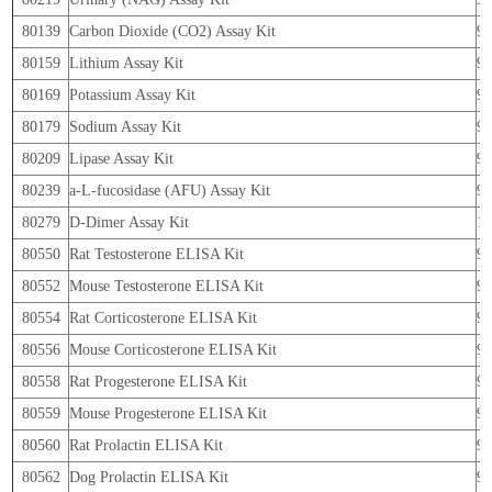
80139
Carbon Dioxide (CO2) Assay Kit
9
80159
Lithium Assay Kit
9
80169
Potassium Assay Kit
9
80179
Sodium Assay Kit
9
80209
Lipase Assay Kit
9
80239
a-L-fucosidase (AFU) Assay Kit
9
80279
D-Dimer Assay Kit
1
80550
Rat Testosterone ELISA Kit
9
80552
Mouse Testosterone ELISA Kit
9
80554
Rat Corticosterone ELISA Kit
9
80556
Mouse Corticosterone ELISA Kit
9
80558
Rat Progesterone ELISA Kit
9
80559
Mouse Progesterone ELISA Kit
9
80560
Rat Prolactin ELISA Kit
9
80562
Dog Prolactin ELISA Kit
9