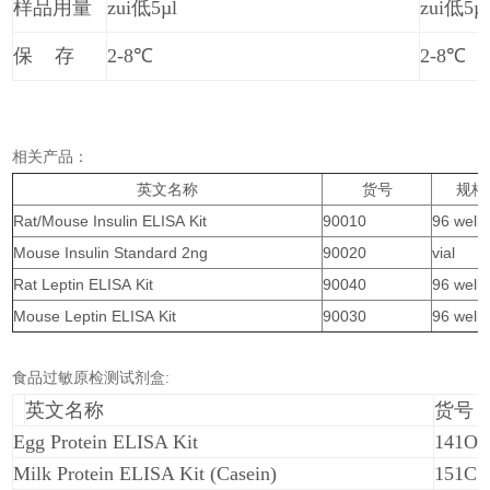
样品用量
zui低5µl
zui低5µ
保 存
2-8℃
2-8℃
相关产品：
英文名称
货号
规格
Rat/Mouse Insulin ELISA Kit
90010
96 wells
Mouse Insulin Standard 2ng
90020
vial
Rat Leptin ELISA Kit
90040
96 wells
Mouse Leptin ELISA Kit
90030
96 wells
食品过敏原检测试剂盒:
英文名称
货号
Egg Protein ELISA Kit
141O
Milk Protein ELISA Kit (Casein)
151CS