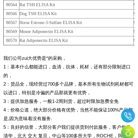
80564
Rat TSH ELISA Kit
9
80566
Dog TSH ELISA Kit
9
80567
Horse Estrone-3-Sulfate ELISA Kit
9
80569
Mouse Adiponectin ELISA Kit
9
80570
Rat Adiponectin ELISA Kit
9
我们公司zui大优势是*的采购，
1
：基本什么都能进口，血清，抗体，耗材，还有部分限制进口
的，
2
：货品全，现经营过700多个品牌，基本所有生物试剂耗材都可
以进口，特别是冷偏的产品那就更有优势，
3
：提供加急服务，一般1-2周到货，超过时限加急费全免
4
：价格公道，绝大部分价格有优势，当然不能保证100%产品都
是,因为意味着没有服务.
5
：良好的信誉，大部分客户我们提供货到付款服务，客户包括
清华，北大
交大
复旦，中山等100多所大学，ROCHE，阿斯利