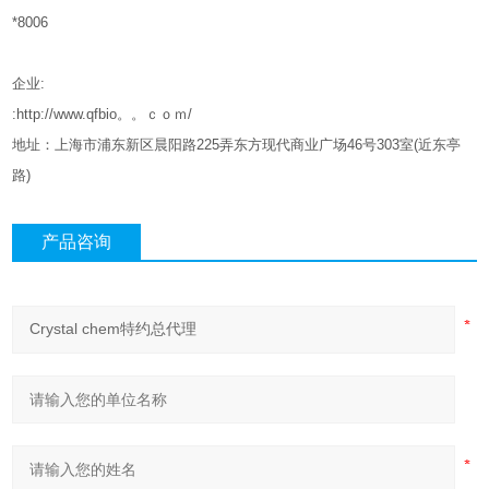
*8006
企业
:
:http://www.qfbio。。ｃｏｍ/
地址：上海市浦东新区晨阳路
225
弄东方现代商业广场
46
号
303
室
(
近东亭
路
)
产品咨询