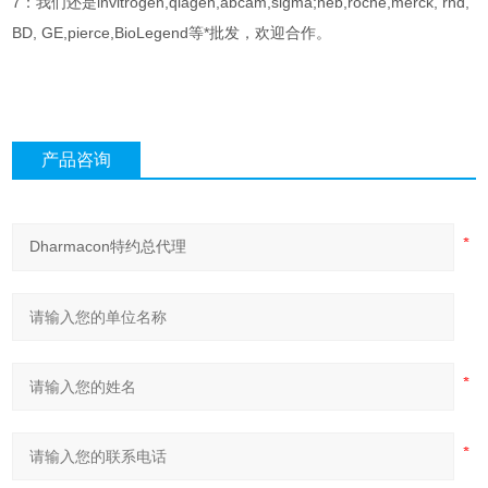
7：我们还是invitrogen,qiagen,abcam,sigma;neb,roche,merck, rnd,
BD, GE,pierce,BioLegend等*批发，欢迎合作。
产品咨询