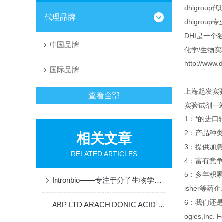
dhigroup
代理品牌
dhigro
DHI是一
中国品牌
化学/生物
http://ww
国际品牌
上海起发实
查看全部
实验试剂一
1：*的进
2：产品种
相关文章
3：提供加急
RELATED ARTICLES
4：富有竞
5：多年积
Intronbio——专注于分子生物学和诊断产品
isher等药
6：我们还是Sant
ABP LTD ARACHIDONIC ACID 说明书
ogies,Inc. 