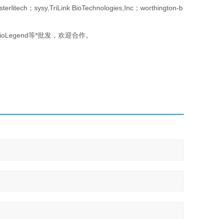
erlitech；sysy,TriLink BioTechnologies,Inc；worthington-b
erce,BioLegend等*批发，欢迎合作。