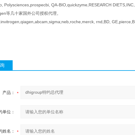
o, Polysciences,prospecbi, QA-BIO,quickzyme,RESEARCH DIETS,INC,st
zyagen等几十家国外公司授权代理。
itrogen,qiagen,abcam,sigma;neb,roche,merck, rnd,BD, GE,pi
询
产品：
的单位：
的姓名：