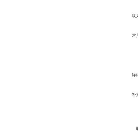
联
常
详
补