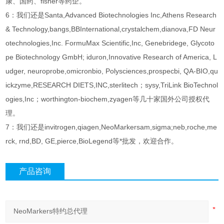
康、国药、fisher等药企。
6：我们还是Santa,Advanced Biotechnologies Inc,Athens Research
& Technology,bangs,BBInternational,crystalchem,dianova,FD Neur
otechnologies,Inc. FormuMax Scientific,Inc, Genebridege, Glycoto
pe Biotechnology GmbH; iduron,Innovative Research of America, L
udger, neuroprobe,omicronbio, Polysciences,prospecbi, QA-BIO,qu
ickzyme,RESEARCH DIETS,INC,sterlitech；sysy,TriLink BioTechnol
ogies,Inc；worthington-biochem,zyagen等几十家国外公司授权代
理。
7：我们还是invitrogen,qiagen,NeoMarkersam,sigma;neb,roche,me
rck, rnd,BD, GE,pierce,BioLegend等*批发，欢迎合作。
产品咨询