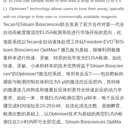
ut. ELISAs use sample sizes of less than a drop of blood (3 to 5 u
L). Optimiser? technology allows users to tune their assay, typically
with no change in their own or commercially available reagents.
Tecan与Siloam Biosciences联合发表了双方合作对新一代全
自动高敏度微流控ELISA检测系统进行市场开拓的意向，此
?
项新系统以Tecan全自动液体处理工作站Freedom EVO
和Si
loam Biosciences OptiMax? 微孔板为基础，能够利用极微
量样本进行快速、灵敏、特异的化学发光ELISA检测。如此
快速、灵敏、小体积样本的技术优势得益于Siloam Bioscien
ces*的Optimiser?微流控系统，将所有反应?——包括靶标的
捕获与检测控制在体积仅为5 μl的微流控反应腔内，其特殊
的微通道几何构造和微量反应体积更符合快速反应的动力学
要求。如此一来，常规ELISA检测仅需5 μl样本，每个反应步
骤完成时间缩短至10-20分钟。在优化清洗次数、底物孵育、
检测次数的基础上，以Optimiser技术为基础的典型ELISA检
测仅在2小时内即可全部完成。Siloam Biosciences OptiMa