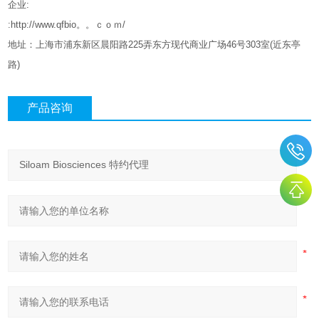
企业
:
:http://www.qfbio。。ｃｏｍ/
地址：上海市浦东新区晨阳路
225
弄东方现代商业广场
46
号
303
室
(
近东亭
路
)
产品咨询