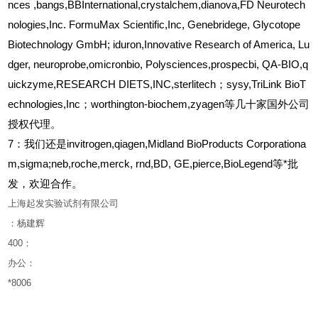
nces ,bangs,BBInternational,crystalchem,dianova,FD Neurotech
nologies,Inc. FormuMax Scientific,Inc, Genebridege, Glycotope
Biotechnology GmbH; iduron,Innovative Research of America, Lu
dger, neuroprobe,omicronbio, Polysciences,prospecbi, QA-BIO,q
uickzyme,RESEARCH DIETS,INC,sterlitech；sysy,TriLink BioT
echnologies,Inc；worthington-biochem,zyagen等几十家国外公司
授权代理。
7：我们还是invitrogen,qiagen,Midland BioProducts Corporationa
m,sigma;neb,roche,merck, rnd,BD, GE,pierce,BioLegend等*批
发，欢迎合作。
上海起发实验试剂有限公司
：杨建辉
400
：
办公：
*8006