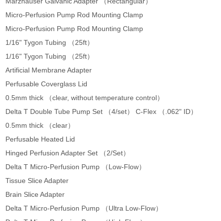
Marzhauser Galvanic Adapter （Rectangular）
Micro-Perfusion Pump Rod Mounting Clamp
Micro-Perfusion Pump Rod Mounting Clamp
1/16" Tygon Tubing （25ft）
1/16" Tygon Tubing （25ft）
Artificial Membrane Adapter
Perfusable Coverglass Lid
0.5mm thick （clear, without temperature control）
Delta T Double Tube Pump Set （4/set） C-Flex （.062" ID）
0.5mm thick （clear）
Perfusable Heated Lid
Hinged Perfusion Adapter Set （2/Set）
Delta T Micro-Perfusion Pump （Low-Flow）
Tissue Slice Adapter
Brain Slice Adapter
Delta T Micro-Perfusion Pump （Ultra Low-Flow）