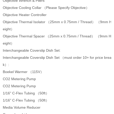
Objective Wrench & Pliers
Objective Cooling Collar （Please Specify Objective）
Objective Heater Controller
Objective Thermal Isolator （25mm x 0.75mm / Thread） （9mm H
eight）
Objective Thermal Spacer （25mm x 0.75mm / Thread） （9mm H
eight）
Interchangeable Coverslip Dish Set:
Interchangeable Coverslip Dish Set （must order 10+ for price brea
k）:
Boekel Warmer （115V）
CO2 Metering Pump
CO2 Metering Pump
1/16" C-Flex Tubing （50ft）
1/16" C-Flex Tubing （50ft）
Media Volume Reducer