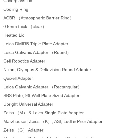
Coverglass Lid
Cooling Ring
ACBR （Atmospheric Barrier Ring）
0.5mm thick （clear）
Heated Lid
Leica DMIRB Triple Plate Adapter
Leica Galvanic Adapter （Round）
Cell Robotics Adapter
Nikon, Olympus & Deltavision Round Adapter
Quixell Adapter
Leica Galvanic Adapter （Rectangular）
SBS Plate, 96-Well Plate Sized Adapter
Upright Universal Adapter
Zeiss （M） & Leica Single Plate Adapter
Marzhauser, Zeiss （K）, ASI, Ludl & Prior Adapter
Zeiss （G） Adapter