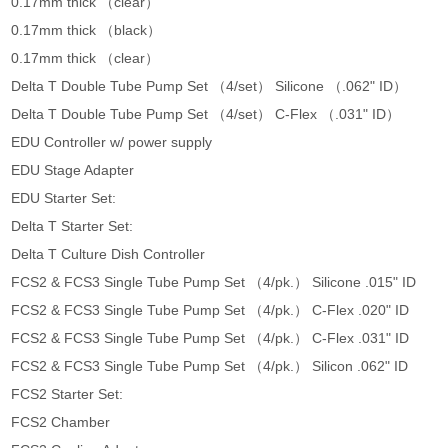
0.17mm thick （clear）
0.17mm thick （black）
0.17mm thick （clear）
Delta T Double Tube Pump Set （4/set） Silicone （.062" ID）
Delta T Double Tube Pump Set （4/set） C-Flex （.031" ID）
EDU Controller w/ power supply
EDU Stage Adapter
EDU Starter Set:
Delta T Starter Set:
Delta T Culture Dish Controller
FCS2 & FCS3 Single Tube Pump Set （4/pk.） Silicone .015" ID
FCS2 & FCS3 Single Tube Pump Set （4/pk.） C-Flex .020" ID
FCS2 & FCS3 Single Tube Pump Set （4/pk.） C-Flex .031" ID
FCS2 & FCS3 Single Tube Pump Set （4/pk.） Silicon .062" ID
FCS2 Starter Set:
FCS2 Chamber