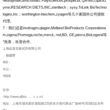
neuroprobe,omicronbio, Polysciences,prospecbi, QA-BIO,quickz
yme,RESEARCH DIETS,INC,sterlitech；sysy,TriLink BioTechno
logies,Inc；worthington-biochem,zyagen等几十家国外公司授权
代理。
7：我们还是invitrogen,qiagen,Midland BioProducts Corporationa
m,sigma;Promega,roche,merck, rnd,BD, GE,pierce,BioLegend等
*批发，欢迎合作。
上海起发实验试剂有限公司
：杨建辉
400
：
办公：
*8006
企业
:
:http://www.qfbio。。ｃｏｍ/
地址：上海市浦东新区晨阳路
225
弄东方现代商业广场
46
号
303
室
(
近东亭