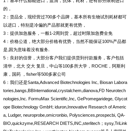
1
：基本什么都能进口，血清，抗体，耗材，还有部分限制进口
的，
2
：货品全，现经营过700多个品牌，基本所有生物试剂耗材都可
以进口，特别是冷偏的产品那就更有优势，
3
：提供加急服务，一般1-2周到货，超过时限加急费全免
4
：价格公道，绝大部分价格有优势，当然不能保证100%产品都
是,因为意味着没有服务.
5
：良好的信誉，大部分客户我们提供货到付款服务，客户包括
清华，北大
交大
复旦，中山等100多所大学，ROCHE，阿斯利
康，国药
，fisher等500多家公司
6
：我们还是Santa,Advanced Biotechnologies Inc, Biosan Labora
tories,bangs,BBInternational,crystalchem,dianova,FD Neurotech
nologies,Inc. FormuMax Scientific,Inc, GePromegaridege, Glycot
ope Biotechnology GmbH; iduron,Innovative Research of Americ
a, Ludger, neuroprobe,omicronbio, Polysciences,prospecbi, QA-
BIO,quickzyme,RESEARCH DIETS,INC,sterlitech；sysy,TriLink