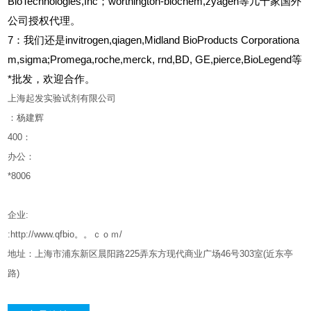
BioTechnologies,Inc；worthington-biochem,zyagen等几十家国外
公司授权代理。
7：我们还是invitrogen,qiagen,Midland BioProducts Corporationa
m,sigma;Promega,roche,merck, rnd,BD, GE,pierce,BioLegend等
*批发，欢迎合作。
上海起发实验试剂有限公司
：杨建辉
400
：
办公：
*8006
企业
:
:http://www.qfbio。。ｃｏｍ/
地址：上海市浦东新区晨阳路
225
弄东方现代商业广场
46
号
303
室
(
近东亭
路
)