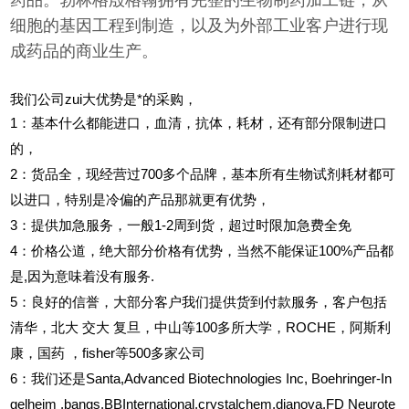
药品。勃林格殷格翰拥有完整的生物制药加工链，从
细胞的基因工程到制造，以及为外部工业客户进行现
成药品的商业生产。
我们公司zui大优势是*的采购，
1
：基本什么都能进口，血清，抗体，耗材，还有部分限制进口
的，
2
：货品全，现经营过700多个品牌，基本所有生物试剂耗材都可
以进口，特别是冷偏的产品那就更有优势，
3
：提供加急服务，一般1-2周到货，超过时限加急费全免
4
：价格公道，绝大部分价格有优势，当然不能保证100%产品都
是,因为意味着没有服务.
5
：良好的信誉，大部分客户我们提供货到付款服务，客户包括
清华，北大
交大
复旦，中山等100多所大学，ROCHE，阿斯利
康，国药
，fisher等500多家公司
6
：我们还是Santa,Advanced Biotechnologies Inc, Boehringer-In
gelheim ,bangs,BBInternational,crystalchem,dianova,FD Neurote