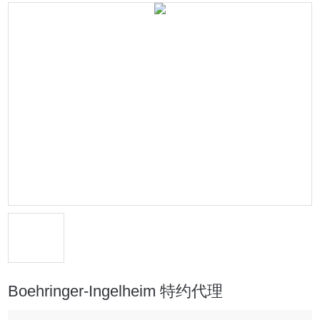
Boehringer-Ingelheim 特约代理