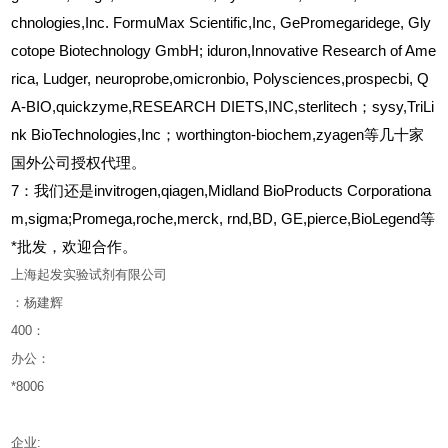
chnologies,Inc. FormuMax Scientific,Inc, GePromegaridege, Gly
cotope Biotechnology GmbH; iduron,Innovative Research of Ame
rica, Ludger, neuroprobe,omicronbio, Polysciences,prospecbi, Q
A-BIO,quickzyme,RESEARCH DIETS,INC,sterlitech；sysy,TriLi
nk BioTechnologies,Inc；worthington-biochem,zyagen等几十家
国外公司授权代理。
7：我们还是invitrogen,qiagen,Midland BioProducts Corporationa
m,sigma;Promega,roche,merck, rnd,BD, GE,pierce,BioLegend等
*批发，欢迎合作。
上海起发实验试剂有限公司
：杨建辉
400
：
办公：
*8006
企业
: