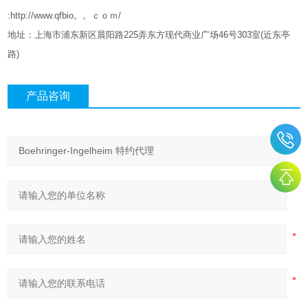
:http://www.qfbio。。ｃｏｍ/
地址：上海市浦东新区晨阳路
225
弄东方现代商业广场
46
号
303
室
(
近东亭
路
)
产品咨询