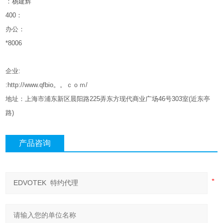
：杨建辉
400
：
办公：
*8006
企业
:
:http://www.qfbio。。ｃｏｍ/
地址：上海市浦东新区晨阳路
225
弄东方现代商业广场
46
号
303
室
(
近东亭
路
)
产品咨询