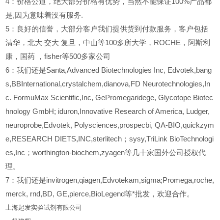
4
：价格公道，绝大部分价格有优势，当然不能保证100%产品都
是,因为意味着没有服务.
5
：良好的信誉，大部分客户我们提供货到付款服务，客户包括
清华，北大
交大
复旦，中山等100多所大学，ROCHE，阿斯利
康，国药
，fisher等500多家公司
6
：我们还是Santa,Advanced Biotechnologies Inc, Edvotek,bang
s,BBInternational,crystalchem,dianova,FD Neurotechnologies,In
c. FormuMax Scientific,Inc, GePromegaridege, Glycotope Biotec
hnology GmbH; iduron,Innovative Research of America, Ludger,
neuroprobe,Edvotek, Polysciences,prospecbi, QA-BIO,quickzym
e,RESEARCH DIETS,INC,sterlitech；sysy,TriLink BioTechnologi
es,Inc；worthington-biochem,zyagen等几十家国外公司授权代
理。
7：我们还是invitrogen,qiagen,Edvotekam,sigma;Promega,roche,
merck, rnd,BD, GE,pierce,BioLegend等*批发，欢迎合作。
上海起发实验试剂有限公司