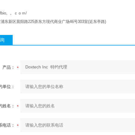
w.qfbio。。ｃｏｍ/
市浦东新区晨阳路
225
弄东方现代商业广场
46
号
303
室
(
近东亭路
)
询
产品：
的单位：
的姓名：
系电话：