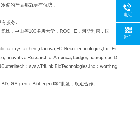
是冷偏的产品那就更有优势，
电话
有服务.
复旦，中山等100多所大学，ROCHE，阿斯利康，国
微信
onal,crystalchem,dianova,FD Neurotechnologies,Inc. Fo
n,Innovative Research of America, Ludger, neuroprobe,D
,sterlitech；sysy,TriLink BioTechnologies,Inc；worthing
, rnd,BD, GE,pierce,BioLegend等*批发，欢迎合作。