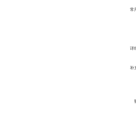
常
详
补