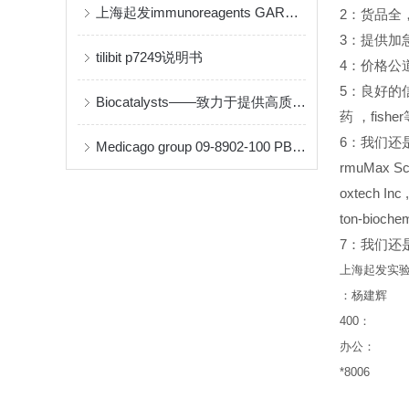
上海起发immunoreagents GARHRP-050说明书
2
：货品全
3
：提供加
tilibit p7249说明书
4
：价格公
5
：良好的
Biocatalysts——致力于提供高质量的酶和生物催化解决方案
药
，fish
6
：我们还是Sant
Medicago group 09-8902-100 PBS-Tween 缓冲液片剂说明书
rmuMax Sci
oxtech Inc
ton-bio
7：我们还是inv
上海起发实
：杨建辉
400
：
办公：
*8006