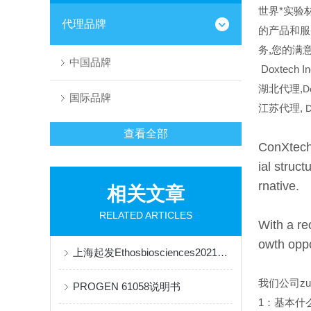
世界*实验材
代理品牌
的产品和服
务,您的满
中国品牌
Doxtech I
湖北代理,
D
国际品牌
江苏代理,
D
查看全部
ConXtech'
ial struc
rnative.
相关文章
RELATED ARTICLES
With a re
owth oppo
上海起发Ethosbiosciences2021年价格表
我们公司z
PROGEN 61058说明书
1
：基本什