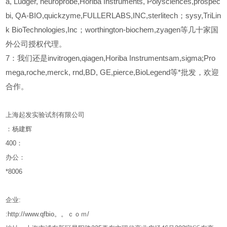
a, Ludger, neuroprobe,Horiba Instruments, Polysciences,prospec
bi, QA-BIO,quickzyme,FULLERLABS,INC,sterlitech；sysy,TriLin
k BioTechnologies,Inc；worthington-biochem,zyagen等几十家国
外公司授权代理。
7：我们还是invitrogen,qiagen,Horiba Instrumentsam,sigma;Pro
mega,roche,merck, rnd,BD, GE,pierce,BioLegend等*批发，欢迎
合作。
上海起发实验试剂有限公司
：杨建辉
400
：
办公：
*8006
企业
:
:http://www.qfbio。。ｃｏｍ/