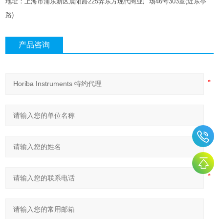
地址：上海市浦东新区晨阳路
225
弄东方现代商业广场
46
号
303
室
(
近东亭
路
)
产品咨询