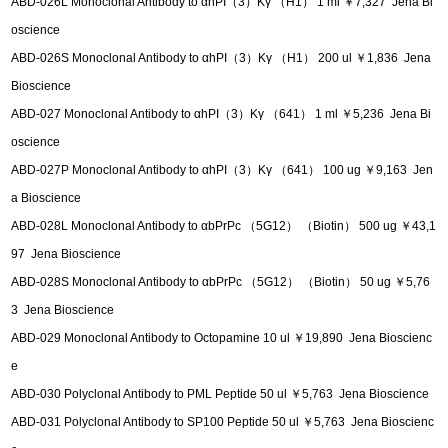
ABD-026L Monoclonal Antibody to αhPI（3）Kγ （H1） 1 ml ￥7,327 Jena Bi
oscience
ABD-026S Monoclonal Antibody to αhPI（3）Kγ （H1） 200 ul ￥1,836 Jena
Bioscience
ABD-027 Monoclonal Antibody to αhPI（3）Kγ （641） 1 ml ￥5,236 Jena Bi
oscience
ABD-027P Monoclonal Antibody to αhPI（3）Kγ （641） 100 ug ￥9,163 Jen
a Bioscience
ABD-028L Monoclonal Antibody to αbPrPc （5G12） （Biotin） 500 ug ￥43,1
97 Jena Bioscience
ABD-028S Monoclonal Antibody to αbPrPc （5G12） （Biotin） 50 ug ￥5,76
3 Jena Bioscience
ABD-029 Monoclonal Antibody to Octopamine 10 ul ￥19,890 Jena Bioscienc
e
ABD-030 Polyclonal Antibody to PML Peptide 50 ul ￥5,763 Jena Bioscience
ABD-031 Polyclonal Antibody to SP100 Peptide 50 ul ￥5,763 Jena Bioscienc