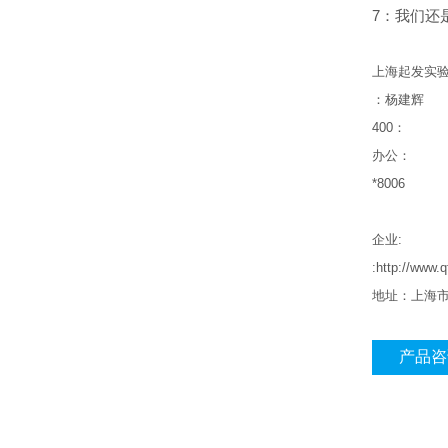
7：我们还是inv
上海起发实
：杨建辉
400
：
办公：
*8006
企业
:
:http://ww
地址：上海
产品咨