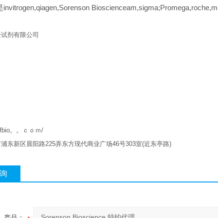
itrogen,qiagen,Sorenson Bioscienceam,sigma;Promega,roch
验试剂有限公司
w.qfbio。。ｃｏｍ/
市浦东新区晨阳路
225
弄东方现代商业广场
46
号
303
室
(
近东亭路
)
询
产品：