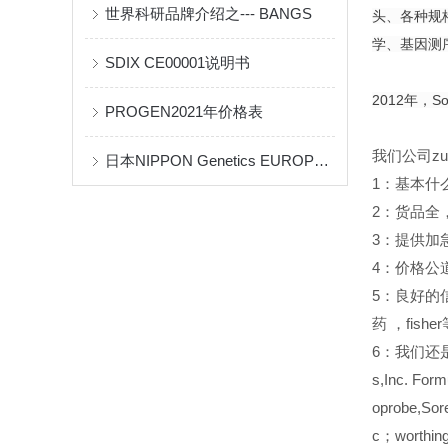
世界科研品牌介绍之--- BANGS
头、各种规
学、基因测
SDIX CE00001说明书
2012年，So
PROGEN2021年价格表
我们公司z
日本NIPPON Genetics EUROPE公司Bambanker™细胞冻存液产品手册
1
：基本什
2
：货品全
3
：提供加
4
：价格公
5
：良好的
药
，fish
6
：我们还是Sant
s,Inc. Form
oprobe,Sor
c；worth