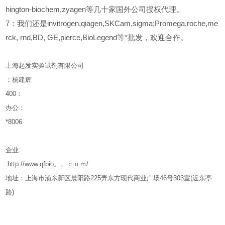
hington-biochem,zyagen等几十家国外公司授权代理。
7：我们还是invitrogen,qiagen,SKCam,sigma;Promega,roche,me
rck, rnd,BD, GE,pierce,BioLegend等*批发，欢迎合作。
上海起发实验试剂有限公司
：杨建辉
400
：
办公：
*8006
企业
:
:http://www.qfbio。。ｃｏｍ/
地址：上海市浦东新区晨阳路
225
弄东方现代商业广场
46
号
303
室
(
近东亭
路
)