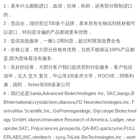
1
：基本什么都能进口，血清，抗体，耗材，还有部分限制进口
的，
2
：货品全，现经营过700多个品牌，基本所有生物试剂耗材都可
以进口，特别是冷偏的产品那就更有优势，
3
：提供加急服务，一般1-2周到货，超过时限加急费全免
4
：价格公道，绝大部分价格有优势，当然不能保证100%产品都
是,因为意味着没有服务.
5
：良好的信誉，大部分客户我们提供货到付款服务，客户包括
清华，北大
交大
复旦，中山等100多所大学，ROCHE，阿斯利
康，国药
，fisher等500多家公司
6
：我们还是Santa,Advanced Biotechnologies Inc, SKC,bangs,B
BInternational,crystalchem,dianova,FD Neurotechnologies,Inc. F
ormuMax Scientific,Inc, GePromegaridege, Glycotope Biotechnol
ogy GmbH; iduron,Innovative Research of America, Ludger, neur
oprobe,SKC, Polysciences,prospecbi, QA-BIO,quickzyme,FULL
ERLABS,INC,sterlitech；sysy,TriLink BioTechnologies,Inc；wort