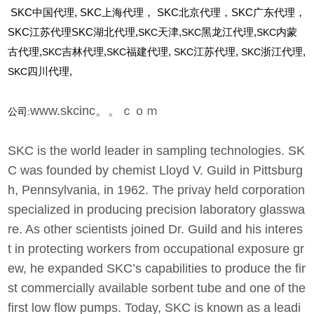
SKC
中国代理, SKC上海代理， SKC北京代理，SKC广东代理，
SKC江苏代理SKC湖北代理,
SKC
天津,
SKC
黑龙江代理,
SKC
内蒙
古代理,
SKC
吉林代理,
SKC
福建代理,
SKC
江苏代理,
SKC
浙江代理,
SKC
四川代理,
www.skcinc。。ｃｏｍ
公司:
SKC is the world leader in sampling technologies. SK
C was founded by chemist Lloyd V. Guild in Pittsburg
h, Pennsylvania, in 1962. The privay held corporation
specialized in producing precision laboratory glasswa
re. As other scientists joined Dr. Guild and his interes
t in protecting workers from occupational exposure gr
ew, he expanded SKC’s capabilities to produce the fir
st commercially available sorbent tube and one of the
first low flow pumps. Today, SKC is known as a leadi