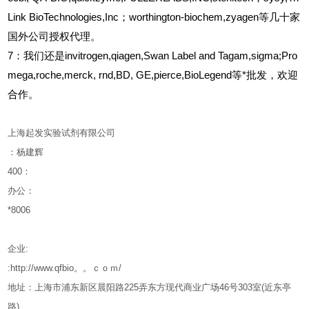
Link BioTechnologies,Inc；worthington-biochem,zyagen等几十家
国外公司授权代理。
7：我们还是invitrogen,qiagen,Swan Label and Tagam,sigma;Pro
mega,roche,merck, rnd,BD, GE,pierce,BioLegend等*批发，欢迎
合作。
上海起发实验试剂有限公司
：杨建辉
400
：
办公：
*8006
企业
:
:http://www.qfbio。。ｃｏｍ/
地址：上海市浦东新区晨阳路
225
弄东方现代商业广场
46
号
303
室
(
近东亭
路
)