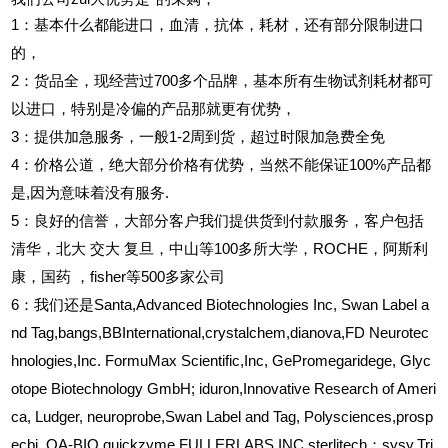
1
：基本什么都能进口，血清，抗体，耗材，还有部分限制进口
的，
2
：货品全，现经营过700多个品牌，基本所有生物试剂耗材都可
以进口，特别是冷偏的产品那就更有优势，
3
：提供加急服务，一般1-2周到货，超过时限加急费全免
4
：价格公道，绝大部分价格有优势，当然不能保证100%产品都
是,因为意味着没有服务.
5
：良好的信誉，大部分客户我们提供货到付款服务，客户包括
清华，北大
交大
复旦，中山等100多所大学，ROCHE，阿斯利
康，国药
，fisher等500多家公司
6
：我们还是Santa,Advanced Biotechnologies Inc, Swan Label a
nd Tag,bangs,BBInternational,crystalchem,dianova,FD Neurotec
hnologies,Inc. FormuMax Scientific,Inc, GePromegaridege, Glyc
otope Biotechnology GmbH; iduron,Innovative Research of Ameri
ca, Ludger, neuroprobe,Swan Label and Tag, Polysciences,prosp
ecbi, QA-BIO,quickzyme,FULLERLABS,INC,sterlitech；sysy,Tri