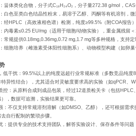
：甾体类化合物，分子式C₁₈H₂₄O₂，分子量272.38 g/mol，CAS
性质：白色至类白色结晶性粉末，易溶于乙醇、丙酮等有机溶剂，
证：经HPLC（高效液相色谱）检测，纯度≥99.5%（附COA报告
制：内毒素≤0.25 EU/mg（适用于细胞/动物实验），重金属残留＜1
：常规提供0.18mg,0.36mg,0.72 mg,1.7 mg等多种规格，
场景：细胞培养（雌激素受体阳性细胞系）、动物模型构建（如卵
优势
纯度，低干扰：99.5%以上的纯度远超行业常规标准（多数竞品纯度
特异性结合），尤其适合对灵敏度要求高的实验（如qPCR、Weste
流程质控：从原料合成到成品包装，经过12道质检关卡（包括HPLC
书），数据可追溯，实验结果更可靠。
配性强：不仅支持常规溶剂溶解（如DMSO、乙醇），还可根据需求
省去自行配制的繁琐步骤。
后无忧：提供专业的技术支持团队，解答实验设计、保存条件等问