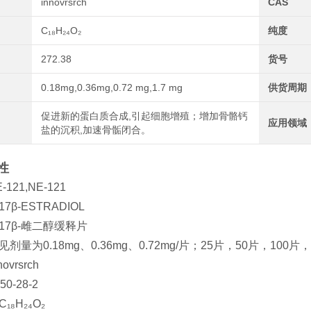
innovrsrch
CAS
C₁₈H₂₄O₂
纯度
272.38
货号
0.18mg,0.36mg,0.72 mg,1.7 mg
供货周期
促进新的蛋白质合成,引起细胞增殖；增加骨骼钙
应用领域
盐的沉积,加速骨骺闭合。
性
121,NE-121
7β-ESTRADIOL
17β-雌二醇缓释片
剂量为0.18mg、0.36mg、0.72mg/片；25片，50片，10
vrsrch
0-28-2
₁₈H₂₄O₂