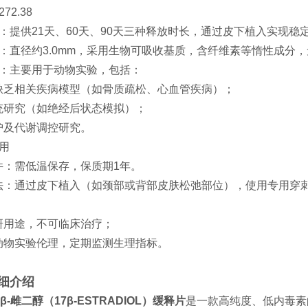
72.38
：提供21天、60天、90天三种释放时长，通过皮下植入实现
：直径约3.0mm，采用生物可吸收基质，含纤维素等惰性成分
域：主要用于动物实验，包括：
素缺乏相关疾病模型（如骨质疏松、心血管疾病）；
系统研究（如绝经后状态模拟）；
护及代谢调控研究。
使用
条件：需低温保存，保质期1年。
方法：通过皮下植入（如颈部或背部皮肤松弛部位），使用专用穿
项
科研用途，不可临床治疗；
循动物实验伦理，定期监测生理指标。
详细介绍
7β-雌二醇（17β-ESTRADIOL）缓释片
是一款高纯度、低内毒