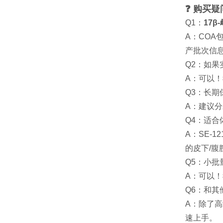
❓ 购买
Q1：
17β
A：COA
产批次信
Q2：如
A：可以！
Q3：长
A：建议
Q4：适
A：SE-
的皮下/
Q5：小批
A：可以！
Q6：和其
A：除了
速上手。