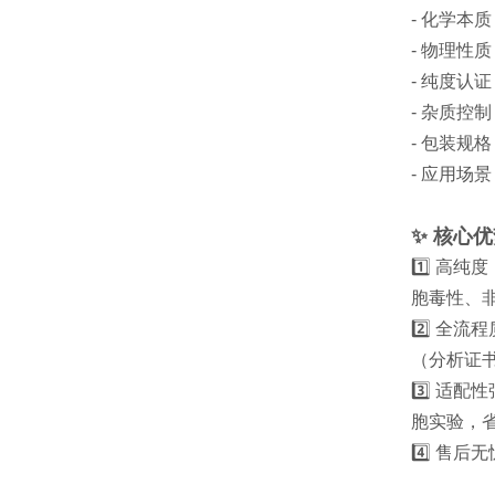
- 化学本质
- 物理
- 纯度认
- 杂质控
- 包装规格
- 应用
✨ 核心
1️⃣ 高
胞毒性、非
2️⃣ 全
（分析证
3️⃣ 适
胞实验，
4️⃣ 售