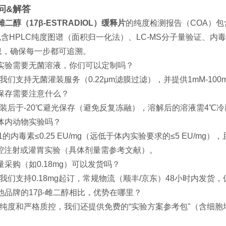
疑问&解答
-雌二醇（17β-ESTRADIOL）缓释片
的纯度检测报告（COA）
包含HPLC纯度图谱（面积归一化法）、LC-MS分子量验证、
息，确保每一步都可追溯。
果实验需要无菌溶液，你们可以定制吗？
我们支持无菌灌装服务（0.22μm滤膜过滤），并提供1mM-1
期保存需要注意什么？
分装后于-20℃避光保存（避免反复冻融），溶解后的溶液需4℃
合体内动物实验吗？
121的内毒素≤0.25 EU/mg（远低于体内实验要求的≤5 EU
腹腔注射或灌胃实验（具体剂量需参考文献）。
量采购（如0.18mg）可以发货吗？
我们支持0.18mg起订，常规物流（顺丰/京东）48小时内发货
他品牌的17β-雌二醇相比，优势在哪里？
高纯度和严格质控，我们还提供免费的“实验方案参考包"（含细