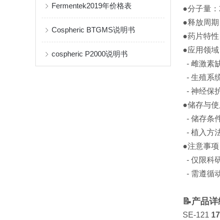
Fermentek2019年价格表
●分子量：2
●释放周期
Cospheric BTGMS说明书
●药片特性
●应用领
cospheric P2000说明书
- 雌激
- 生殖
- 神经保
●储存与
- 储存
- 植入
●注意事
- 仅限
- 需遵
📝产品
SE-121
1