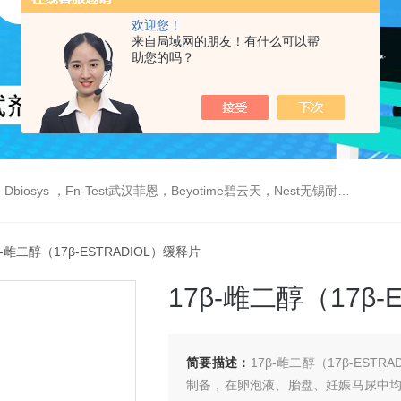
欢迎您！
来自局域网的朋友！有什么可以帮
助您的吗？
est武汉菲恩，Beyotime碧云天，Nest无锡耐思，Elabscience伊莱瑞特，Macklin麦克林生物，Cobioer科佰生物
β-雌二醇（17β-ESTRADIOL）缓释片
17β-雌二醇（17β-
简要描述：
17β-雌二醇（17β-ES
制备，在卵泡液、胎盘、妊娠马尿中