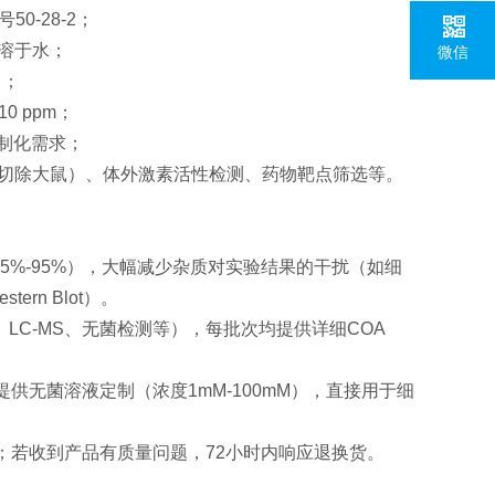
号50-28-2；
微溶于水；
微信
）；
0 ppm；
支持定制化需求；
巢切除大鼠）、体外激素活性检测、药物靶点筛选等。
85%-95%），大幅减少杂质对实验结果的干扰（如细
rn Blot）。
、LC-MS、无菌检测等），每批次均提供详细COA
提供无菌溶液定制（浓度1mM-100mM），直接用于细
题；若收到产品有质量问题，72小时内响应退换货。