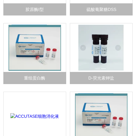
胶原酶I型
硫酸葡聚糖DSS
重组蛋白酶
D-荧光素钾盐