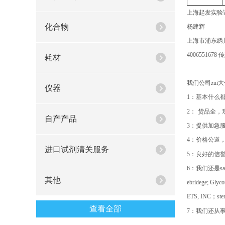
上海起发实验
化合物
杨建辉
上海市浦东绣
4006551678
传
耗材
我们公司zui
仪器
1
：基本什么
2
：
货品全，
自产产品
3
：提供加急
4
：价格公道
进口试剂清关服务
5
：良好的信
6
：我们还是
sa
其他
ebridege; Glyc
ETS, INC
；
ste
查看全部
7
：我们还从