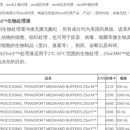
ell代理，incell上海代理，incell总代理，incell北京代理，incell中国代理
试剂有限公司
incell
代理，竭诚为您提供
incell
代理产品，产品*，货到付款，实验无忧！
ol™
生物处理液
列生物处理缓冲液无菌无酚红，所有成分均为美国药典级。该系
及动物的细胞、组织处理，也可用于疫苗、病毒、细菌等微生物
程细胞的生物制品（蛋白、激素等）、制药、诊断以及科研。
与
ZSol:F™
处理液适用于
2°C-50°C
范围的生物处理，
ZSol:MH™
胞冻存的目的。
品名
CAS
价格￥
规格
PROCESSING, TRANSPORT MEDIA AND BUFFERS​ ZSol:M​​™
2125
500 mL
PROCESSING, TRANSPORT MEDIA AND BUFFERS​ ZSol:M​​™
2550
1000 m
PROCESSING, TRANSPORT MEDIA AND BUFFERS​ ZSol:M​​™
6460
2000 m
PROCESSING, TRANSPORT MEDIA AND BUFFERS​ ZSol:F™
2040
50 mL
PROCESSING, TRANSPORT MEDIA AND BUFFERS​ ZSol:F™
4080
500 mL
PROCESSING, TRANSPORT MEDIA AND BUFFERS​ ZSol:F™
6290
1000 m