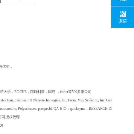
微信
有优势，
所大学，
ROCHE
，阿斯利康，国药
，
fisher
等
500
多家公司
ystalchem, dianova, FD Neurotechnologies, Inc. FormuMax Scientific, Inc; Gen
omicronbio; Polysciences; prospecbi; QA-BIO
；
quickzyme
；
RESEARCH DI
公司授权代理
批发