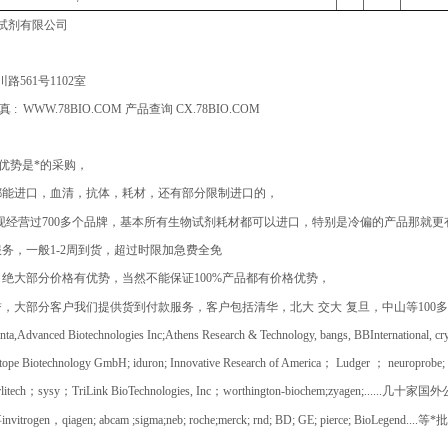
试剂有限公司
川路
561
号
1102
室
真
: WWW.78BIO.COM
产品查询
CX.78BIO.COM
大优势是*的采购，
都能进口，血清，抗体，耗材，还有部分限制进口的，
现经营过
700
多个品牌，基本所有生物试剂耗材都可以进口，特别是冷偏的产品那就更
服务，一般
1-2
周到货，超过时限加急费全免
，绝大部分价格有优势，当然不能保证
100%
产品都有价格优势，
誉，大部分客户我们提供货到付款服务，客户包括清华，北大
交大
复旦，中山等
100
多
nta,Advanced Biotechnologies Inc;Athens Research & Technology, bangs, BBInternational, cr
otope Biotechnology GmbH; iduron; Innovative Research of America
；
Ludger
；
neuroprobe; 
rlitech
；
sysy
；
TriLink BioTechnologies, Inc
；
worthington-biochem;zyagen;......
几十家国外
事
invitrogen
，
qiagen; abcam ;sigma;neb; roche;merck; rnd; BD; GE; pierce; BioLegend....
等*