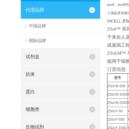
incell，inc
代理品牌
上海起发实验
ZS
INCELL
中国品牌
​ZSol™
系
于来自人
国际品牌
或基因工
ZSol:M™
试剂盒
能用于细
订货信息
:
抗体
货号
ZSol:M-500
蛋白
ZSol:M-1000
ZSol:M-2000
细胞类
ZSol:F-50
ZSol:F-500
生物试剂
ZSol:F-1000