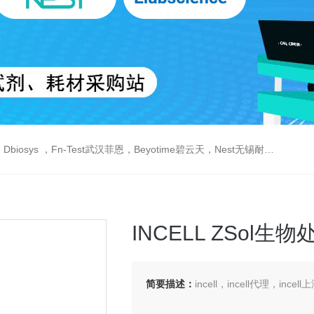
est武汉菲恩，Beyotime碧云天，Nest无锡耐思，Elabscience伊莱瑞特，Macklin麦克林生物，Cobioer科佰生物
液
INCELL ZSol生
简要描述：
incell，incell代理，inc