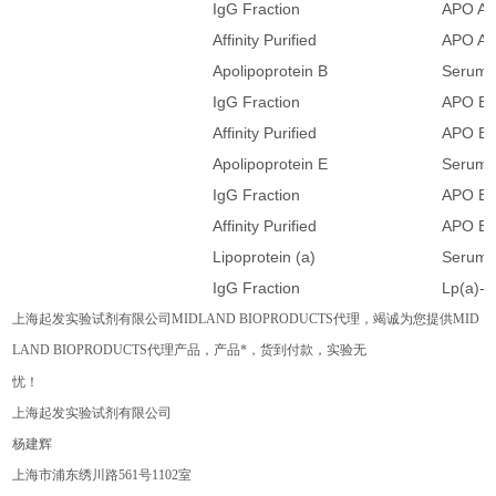
IgG Fraction
APO A1
Affinity Purified
APO A1
Apolipoprotein B
Serum
IgG Fraction
APO B-
Affinity Purified
APO B 
Apolipoprotein E
Serum
IgG Fraction
APO E-
Affinity Purified
APO E 
Lipoprotein (a)
Serum
IgG Fraction
Lp(a)-I
上海起发实验试剂有限公司
MIDLAND BIOPRODUCTS
代理，竭诚为您提供
MID
LAND BIOPRODUCTS
代理产品，产品*，货到付款，实验无
忧！
上海起发实验试剂有限公司
杨建辉
上海市浦东绣川路
561
号
1102
室