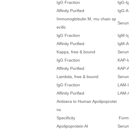
IgG Fraction
IgG-Ig
Affinity Purified
IgG-AP
Immunoglobulin M, mu chain sp
Serum
ecific
IgG Fraction
IgM-Ig
Affinity Purified
IgM-AP
Kappa, free & bound
Serum
IgG Fraction
KAP-Ig
Affinity Purified
KAP-A
Lambda, free & bound
Serum
IgG Fraction
LAM-I
Affinity Purified
LAM-A
Antisera to Human Apolipoprotei
ns
Specificity
Form
Apolipoprotein AI
Serum