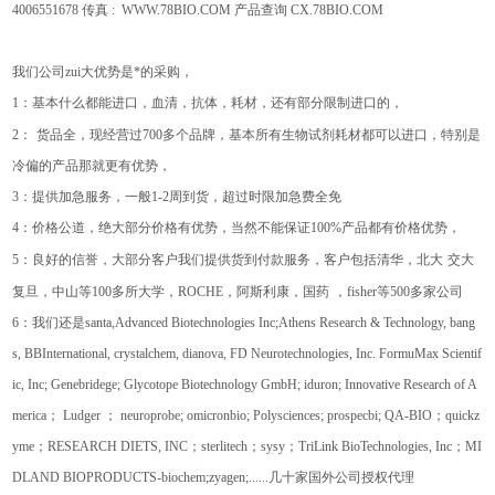
4006551678
传真
: WWW.78BIO.COM
产品查询
CX.78BIO.COM
我们公司zui大优势是*的采购，
1
：基本什么都能进口，血清，抗体，耗材，还有部分限制进口的，
2
：
货品全，现经营过
700
多个品牌，基本所有生物试剂耗材都可以进口，特别是
冷偏的产品那就更有优势，
3
：提供加急服务，一般
1-2
周到货，超过时限加急费全免
4
：价格公道，绝大部分价格有优势，当然不能保证
100%
产品都有价格优势，
5
：良好的信誉，大部分客户我们提供货到付款服务，客户包括清华，北大
交大
复旦，中山等
100
多所大学，
ROCHE
，阿斯利康，国药
，
fisher
等
500
多家公司
6
：我们还是
santa,Advanced Biotechnologies Inc;Athens Research & Technology, bang
s, BBInternational, crystalchem, dianova, FD Neurotechnologies, Inc. FormuMax Scientif
ic, Inc; Genebridege; Glycotope Biotechnology GmbH; iduron; Innovative Research of A
merica
；
Ludger
；
neuroprobe; omicronbio; Polysciences; prospecbi; QA-BIO
；
quickz
yme
；
RESEARCH DIETS, INC
；
sterlitech
；
sysy
；
TriLink BioTechnologies, Inc
；
MI
DLAND BIOPRODUCTS-biochem;zyagen;......
几十家国外公司授权代理