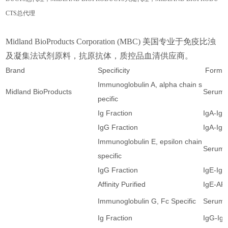
CTS
总代理
Midland BioProducts Corporation (MBC)
美国专业于免疫比浊
及凝集法试剂原料，抗原抗体，质控品血清供应商。
Brand
Specificity
Form
Immunoglobulin A, alpha chain s
Midland BioProducts
Serum
pecific
Ig Fraction
IgA-Ig
IgG Fraction
IgA-Ig
Immunoglobulin E, epsilon chain
Serum
specific
IgG Fraction
IgE-Ig
Affinity Purified
IgE-AP
Immunoglobulin G, Fc Specific
Serum
Ig Fraction
IgG-Ig