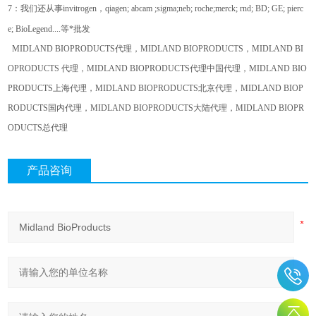
7
：我们还从事
invitrogen
，
qiagen; abcam ;sigma;neb; roche;merck; rnd; BD; GE; pierc
e; BioLegend....
等*批发
MIDLAND BIOPRODUCTS
代理，
MIDLAND BIOPRODUCTS
，
MIDLAND BI
OPRODUCTS
代理，
MIDLAND BIOPRODUCTS
代理中国代理，
MIDLAND BIO
PRODUCTS
上海代理，
MIDLAND BIOPRODUCTS
北京代理，
MIDLAND BIOP
RODUCTS
国内代理，
MIDLAND BIOPRODUCTS
大陆代理，
MIDLAND BIOPR
ODUCTS
总代理
产品咨询