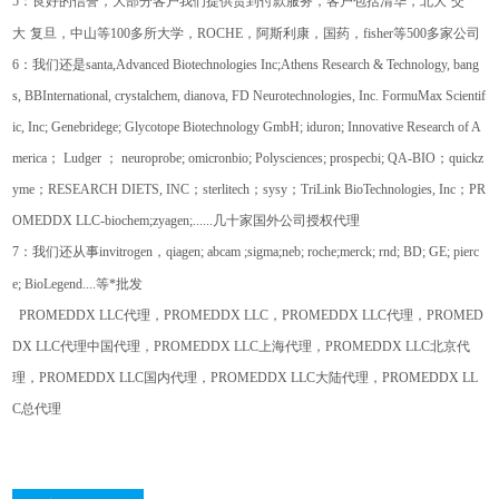
5
：良好的信誉，大部分客户我们提供货到付款服务，客户包括清华，北大
交
大
复旦，中山等
100
多所大学，
ROCHE
，阿斯利康，国药，
fisher
等
500
多家公司
6
：我们还是
santa,Advanced Biotechnologies Inc;Athens Research & Technology, bang
s, BBInternational, crystalchem, dianova, FD Neurotechnologies, Inc. FormuMax Scientif
ic, Inc; Genebridege; Glycotope Biotechnology GmbH; iduron; Innovative Research of A
merica
；
Ludger
；
neuroprobe; omicronbio; Polysciences; prospecbi; QA-BIO
；
quickz
yme
；
RESEARCH DIETS, INC
；
sterlitech
；
sysy
；
TriLink BioTechnologies, Inc
；
PR
OMEDDX LLC-biochem;zyagen;......
几十家国外公司授权代理
7
：我们还从事
invitrogen
，
qiagen; abcam ;sigma;neb; roche;merck; rnd; BD; GE; pierc
e; BioLegend....
等*批发
PROMEDDX LLC
代理，
PROMEDDX LLC
，
PROMEDDX LLC
代理，
PROMED
DX LLC
代理中国代理，
PROMEDDX LLC
上海代理，
PROMEDDX LLC
北京代
理，
PROMEDDX LLC
国内代理，
PROMEDDX LLC
大陆代理，
PROMEDDX LL
C
总代理