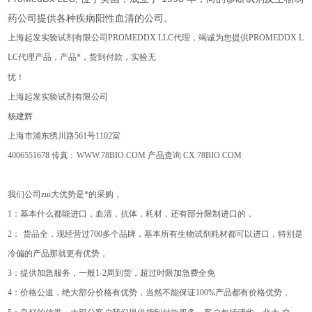
药公司提供各种疾病阳性血清的公司。
上海
起发实验试剂有限公司
PROMEDDX LLC
代理，竭诚为您提供
PROMEDDX L
LC
代理产品，产品*，货到付款，实验无
忧！
上海起发实验试剂有限公司
杨建辉
上海市浦东绣川路
561
号
1102
室
4006551678
传真
: WWW.78BIO.COM
产品查询
CX.78BIO.COM
我们公司zui大优势是*的采购，
1
：基本什么都能进口，血清，抗体，耗材，还有部分限制进口的，
2
：
货品全，现经营过
700
多个品牌，基本所有生物试剂耗材都可以进口，特别是
冷偏的产品那就更有优势，
3
：提供加急服务，一般
1-2
周到货，超过时限加急费全免
4
：价格公道，绝大部分价格有优势，当然不能保证
100%
产品都有价格优势，