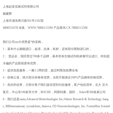
上海起发实验试剂有限公司
杨建辉
上海市浦东绣川路
561
号
1102
室
4006551678
传真
: WWW.78BIO.COM
产品查询
CX.78BIO.COM
我们公司zui大优势是*的采购，
1
：基本什么都能进口，血清，抗体，耗材，还有部分限制进口的，
2
：
货品全，现经营过
700
多个品牌，基本所有生物试剂耗材都可以进口，特别是
冷偏的产品那就更有优势，
3
：提供加急服务，一般
1-2
周到货，超过时限加急费全免
4
：价格公道，绝大部分价格有优势，当然不能保证
100%
产品都有价格优势，
5
：良好的信誉，大部分客户我们提供货到付款服务，客户包括清华，北大
交大
复旦，中山等
100
多所大学，
ROCHE
，阿斯利康，国药
，
fisher
等
500
多家公司
6
：我们还是
santa,Advanced Biotechnologies Inc;Athens Research & Technology, bang
s, BBInternational, crystalchem, dianova, FD Neurotechnologies, Inc. FormuMax Scientif