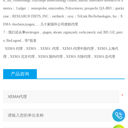
ic, Inc; Genebridege; Glycotope Biotechnology GmbH; iduron; Innovative Research of A
merica
；
Ludger
；
neuroprobe; omicronbio; Polysciences; prospecbi; QA-BIO
；
quickz
yme
；
RESEARCH DIETS, INC
；
sterlitech
；
sysy
；
TriLink BioTechnologies, Inc
；
X
EMA -biochem;zyagen;......
几十家国外公司授权代理
7
：我们还从事
invitrogen
，
qiagen; abcam ;sigma;neb; roche;merck; rnd; BD; GE; pierc
e; BioLegend....
等*批发
XEMA
代理，
XEMA
，
XEMA
代理，
XEMA
代理中国代理，
XEMA
上海代
理，
XEMA
北京代理，
XEMA
国内代理，
XEMA
大陆代理，
XEMA
总代理
产品咨询