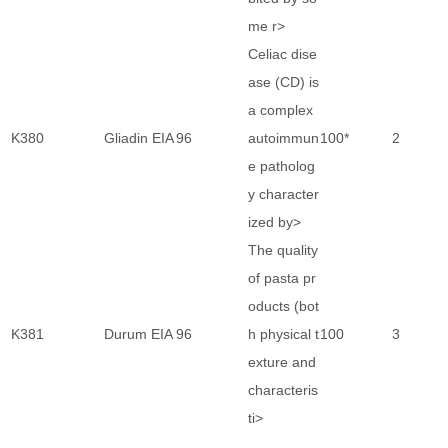
me r>
Celiac dise
ase (CD) is
a complex
K380
Gliadin EIA
96
autoimmun
100*
2
e patholog
y character
ized by>
The quality
of pasta pr
oducts (bot
K381
Durum EIA
96
h physical t
100
3
exture and
characteris
ti>