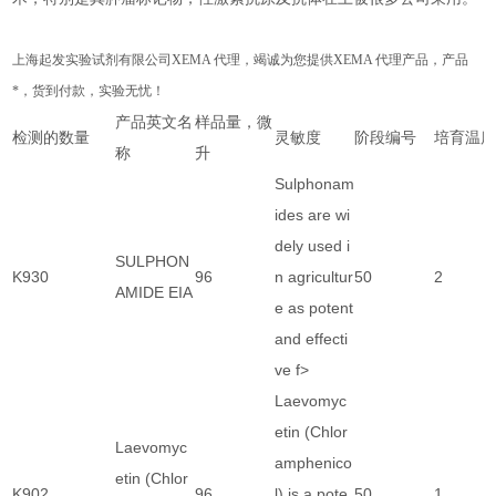
上海起发实验试剂有限公司
XEMA
代理，竭诚为您提供
XEMA
代理产品，产品
*，货到付款，实验无忧！
产品英文名
样品量，微
检测的数量
灵敏度
阶段编号
培育温
称
升
Sulphonam
ides are wi
dely used i
SULPHON
K930
96
n agricultur
50
2
AMIDE EIA
e as potent
and effecti
ve f>
Laevomyc
etin (Chlor
Laevomyc
amphenico
etin (Chlor
K902
96
l) is a pote
50
1