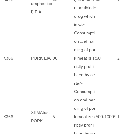
amphenico
nt antibiotic
l) EIA
drug which
is wi>
Consumpti
on and han
dling of por
K366
PORK EIA
96
k meat is st
50
2
rictly prohi
bited by ce
rtai>
Consumpti
on and han
dling of por
XEMAtest
X366
5
k meat is st
500-1000*
1
PORK
rictly prohi
bited by so