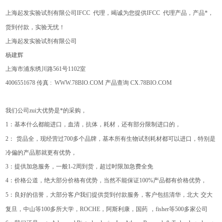
上海起发实验试剂有限公司
IFCC
代理，竭诚为您提供
IFCC
代理产品，产品*，
货到付款，实验无忧！
上海起发实验试剂有限公司
杨建辉
上海市浦东绣川路
561
号
1102
室
4006551678
传真
: WWW.78BIO.COM
产品查询
CX.78BIO.COM
我们公司zui大优势是*的采购，
1
：基本什么都能进口，血清，抗体，耗材，还有部分限制进口的，
2
：
货品全，现经营过
700
多个品牌，基本所有生物试剂耗材都可以进口，特别是
冷偏的产品那就更有优势，
3
：提供加急服务，一般
1-2
周到货，超过时限加急费全免
4
：价格公道，绝大部分价格有优势，当然不能保证
100%
产品都有价格优势，
5
：良好的信誉，大部分客户我们提供货到付款服务，客户包括清华，北大
交大
复旦，中山等
100
多所大学，
ROCHE
，阿斯利康，国药
，
fisher
等
500
多家公司