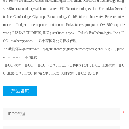
6
：我们还是
santa,Advanced Biotechnologies Inc;Athens Research & Technology, bang
s, BBInternational, crystalchem, dianova, FD Neurotechnologies, Inc. FormuMax Scientif
ic, Inc; Genebridege; Glycotope Biotechnology GmbH; iduron; Innovative Research of A
merica
；
Ludger
；
neuroprobe; omicronbio; Polysciences; prospecbi; QA-BIO
；
quickz
yme
；
RESEARCH DIETS, INC
；
sterlitech
；
sysy
；
TriLink BioTechnologies, Inc
；
IF
CC -biochem;zyagen;......
几十家国外公司授权代理
7
：我们还从事
invitrogen
，
qiagen; abcam ;sigma;neb; roche;merck; rnd; BD; GE; pierc
e; BioLegend....
等*批发
IFCC
代理，
IFCC
，
IFCC
代理，
IFCC
代理中国代理，
IFCC
上海代理，
IFC
C
北京代理，
IFCC
国内代理，
IFCC
大陆代理，
IFCC
总代理
产品咨询