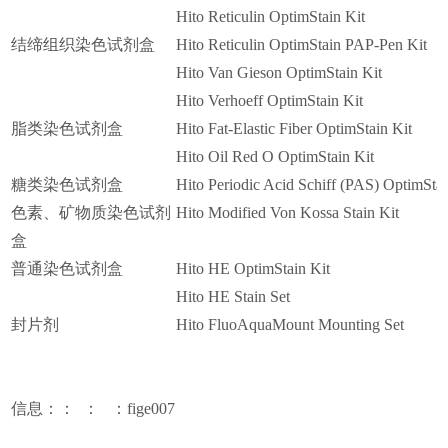
Hito Reticulin OptimStain Kit
结缔组织染色试剂盒
Hito Reticulin OptimStain PAP-Pen Kit
Hito Van Gieson OptimStain Kit
Hito Verhoeff OptimStain Kit
脂类染色试剂盒
Hito Fat-Elastic Fiber OptimStain Kit
Hito Oil Red O OptimStain Kit
糖类染色试剂盒
Hito Periodic Acid Schiff (PAS) OptimStai
色素、矿物质染色试剂
Hito Modified Von Kossa Stain Kit
盒
普通染色试剂盒
Hito HE OptimStain Kit
Hito HE Stain Set
封片剂
Hito FluoAquaMount Mounting Set
信息：： ： ：fige007