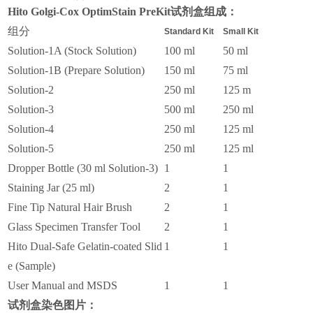
Hito Golgi-Cox OptimStain PreKit
试剂盒组成：
组分
Standard Kit
Small Kit
Solution-1A (Stock Solution)
100 ml
50 ml
Solution-1B (Prepare Solution)
150 ml
75 ml
Solution-2
250 ml
125 m
Solution-3
500 ml
250 ml
Solution-4
250 ml
125 ml
Solution-5
250 ml
125 ml
Dropper Bottle (30 ml Solution-3)
1
1
Staining Jar (25 ml)
2
1
Fine Tip Natural Hair Brush
2
1
Glass Specimen Transfer Tool
2
1
Hito Dual-Safe Gelatin-coated Slid
1
1
e (Sample)
User Manual and MSDS
1
1
试剂盒染色图片：