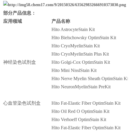
部分产品信息：
应用领域
产品名称
Hito AstrocyteStain Kit
Hito Bielschowsky OptimStain Kit
Hito CryoMyelinStain Kit
Hito CryoMyelinStain Plus Kit
神经染色试剂盒
Hito Golgi-Cox OptimStain Kit
Hito Mini NisslStain Kit
Hito Nerve Myelin Sheath OptimStain Kit
Hito NeuronMyelinStain PreKit
心血管染色试剂盒
Hito Fat-Elastic Fiber OptimStain Kit
Hito Oil Red O OptimStain Kit
Hito Verhoeff OptimStain Kit
Hito Fat-Elastic Fiber OptimStain Kit