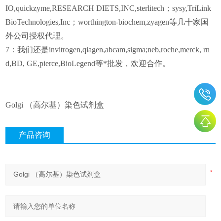
IO,quickzyme,RESEARCH DIETS,INC,sterlitech；sysy,TriLink
BioTechnologies,Inc；worthington-biochem,zyagen等几十家国
外公司授权代理。
7
：我们还是invitrogen,qiagen,abcam,sigma;neb,roche,merck, rn
d,BD, GE,pierce,BioLegend等*批发，欢迎合作。
Golgi
（高尔基）染色试剂盒
产品咨询