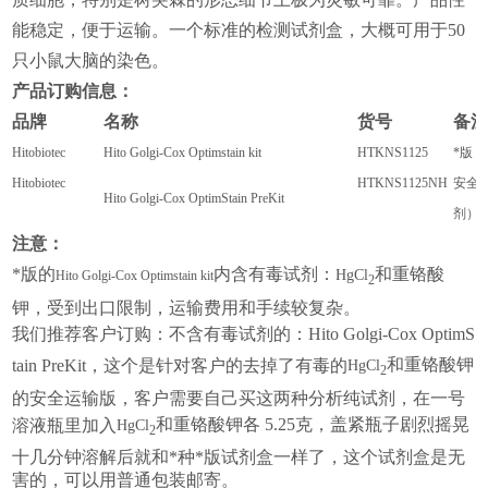
能稳定，便于运输。一个标准的检测试剂盒，大概可用于50
只小鼠大脑的染色。
产品订购信息：
品牌
名称
货号
备
Hitobiotec
Hito Golgi-Cox Optimstain kit
HTKNS1125
*版 
Hitobiotec
HTKNS1125NH
安全
Hito Golgi-Cox OptimStain PreKit
剂）
注意：
*版的
内含有毒试剂：
和重铬酸
HgCl
Hito Golgi-Cox Optimstain kit
2
钾，受到出口限制，运输费用和手续较复杂。
我们推荐客户订购：不含有毒试剂的：Hito Golgi-Cox OptimS
和重铬酸钾
tain PreKit，这个是针对客户的去掉了有毒的
HgCl
2
的安全运输版，客户需要自己买这两种分析纯试剂，在一号
和重铬酸钾各 5.25克，盖紧瓶子剧烈摇晃
溶液瓶里加入
HgCl
2
十几分钟溶解后就和*种*版试剂盒一样了，这个试剂盒是无
害的，可以用普通包装邮寄。