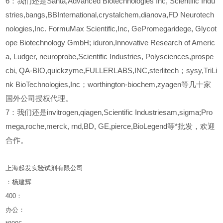
6
：我们还是Santa,Advanced Biotechnologies Inc, Scientific Indu
stries,bangs,BBInternational,crystalchem,dianova,FD Neurotech
nologies,Inc. FormuMax Scientific,Inc, GePromegaridege, Glycot
ope Biotechnology GmbH; iduron,Innovative Research of Americ
a, Ludger, neuroprobe,Scientific Industries, Polysciences,prospe
cbi, QA-BIO,quickzyme,FULLERLABS,INC,sterlitech；sysy,TriLi
nk BioTechnologies,Inc；worthington-biochem,zyagen等几十家
国外公司授权代理。
7：我们还是invitrogen,qiagen,Scientific Industriesam,sigma;Pro
mega,roche,merck, rnd,BD, GE,pierce,BioLegend等*批发，欢迎
合作。
上海起发实验试剂有限公司
：杨建辉
400
：
办公：