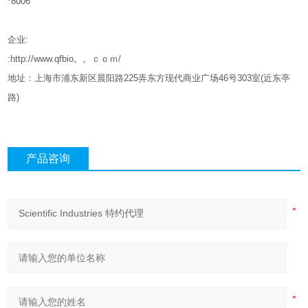
*8006
企业
:
:http://www.qfbio。。ｃｏｍ/
地址：上海市浦东新区晨阳路
225
弄东方现代商业广场
46
号
303
室
(
近东亭
路
)
产品咨询