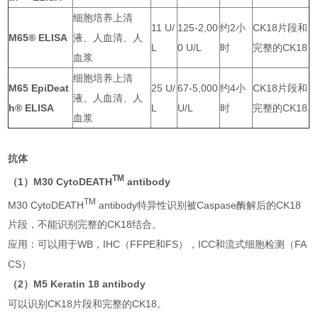
细胞培养上清
11 U/
125-2,00
约2小
CK18片段和
M65® ELISA
液、人血清、人
L
0 U/L
时
完整的CK18
血浆
细胞培养上清
M65 EpiDeat
25 U/
67-5,000
约4小
CK18片段和
液、人血清、人
h® ELISA
L
U/L
时
完整的CK18
血浆
抗体
TM
（1）
M30 CytoDEATH
antibody
TM
M30 CytoDEATH
antibody特异性识别被Caspase酶解后的CK18
片段，不能识别完整的CK18结合。
应用：可以用于WB，IHC（FFPE和FS），ICC和流式细胞检测（FA
CS）
（2）M5 Keratin 18 antibody
可以识别CK18片段和完整的CK18。