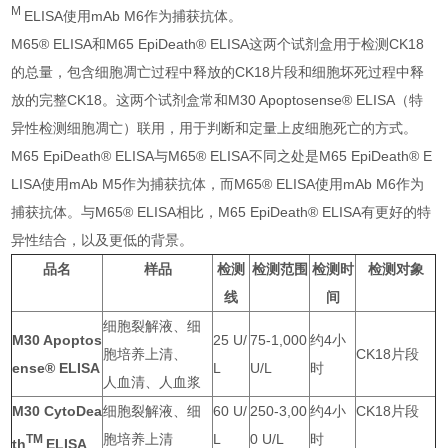
M
ELISA使用mAb M6作为捕获抗体。
M65® ELISA和M65 EpiDeath® ELISA这两个试剂盒用于检测CK18
的总量，包含细胞凋亡过程中释放的CK18片段和细胞坏死过程中释
放的完整CK18。这两个试剂盒常和M30 Apoptosense® ELISA（特
异性检测细胞凋亡）联用，用于判断和定量上皮细胞死亡的方式。
M65 EpiDeath® ELISA与M65® ELISA不同之处是M65 EpiDeath® E
LISA使用mAb M5作为捕获抗体，而M65® ELISA使用mAb M6作为
捕获抗体。与M65® ELISA相比，M65 EpiDeath® ELISA有更好的特
异性结合，以及更低的背景。
品名
样品
检测
检测范围
检测时
检测对象
线
间
细胞裂解液、细
M30 Apoptos
25 U/
75-1,000
约4小
胞培养上清、
CK18片段
ense® ELISA
L
U/L
时
人血清、人血浆
M30 CytoDea
细胞裂解液、细
60 U/
250-3,00
约4小
CK18片段
胞培养上清
L
0 U/L
时
TM
th
ELISA