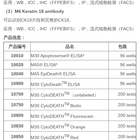
应用：WB，ICC，IHC（FFPE和FS），IP，流式细胞检测（FACS）
（3）M6 Keratin 18 antibody
可以识别CK18片段和完整的CK18。
应用：WB，ICC，IHC（FFPE和FS），IP，流式细胞检测（FACS）
产品信息：
产品编号
品名
包装
10010
M30 Apoptosense® ELISA*
96 wells
10020
M65® ELISA*
96 wells
10040
M65 EpiDeath® ELISA
96 wells
TM
10900
96 wells
M30 CytoDeath
ELISA
TM
10700
200 tests
M30 CytoDEATH
（unlabeled）
TM
10750
200 tests
M30 CytoDEATH
Biotin
TM
10800
200 tests
M30 CytoDEATH
Fluorescein
TM
10830
200 tests
M30 CytoDEATH
Orange
TM
10850
200 tests
M30 CytoDEATH
Red