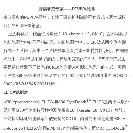
肝病研究专家——PEVIVA品牌
来自瑞典的PEVIVA品牌，专注于研究检测细胞死亡方式（凋亡或坏
死）的ELISA试剂盒。
上皮特异的中间丝细胞角蛋白18（keratin 18, CK18）在不同类型
的细胞死亡中有不同的命运。在细胞凋亡中，CK18被从两个位点裂
解成三个片段，其中一个片段被单克隆抗体M30特异性识别。在细胞
坏死中，CK18是不被裂解的，释放出完整的CK18。PEVIVA产品主
要是通过检测不同状态的CK18的含量来判断细胞死亡的方式。可用
于肿瘤和肝病细胞凋亡检测方面的研究，提供的试剂均通过ISO9001:
2000和ISO13845:2003认证。
ELISA
试剂盒
TM
M30 Apoptosense® ELISA和M30 CytoDeath
ELISA这两个试剂盒
是利用M30抗体来特异性检测角蛋白18（keratin 18, CK18）片段，
不能检测坏死细胞释放出的完整的CK18。两者的不同之处是M30 Ap
T
optosense® ELISA使用mAb M5作为捕获抗体，而M30 CytoDeath