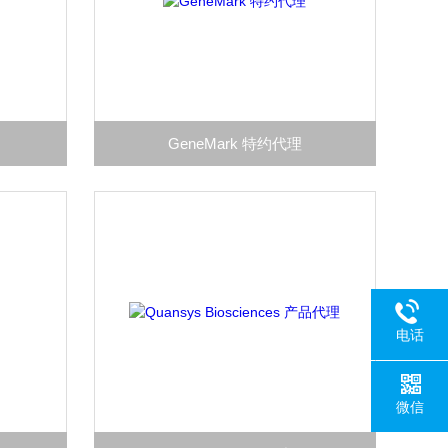
GeneMark 特约代理
电话
微信