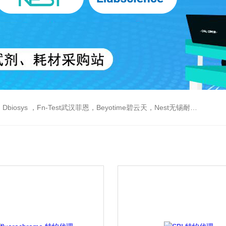
est武汉菲恩，Beyotime碧云天，Nest无锡耐思，Elabscience伊莱瑞特，Macklin麦克林生物，Cobioer科佰生物