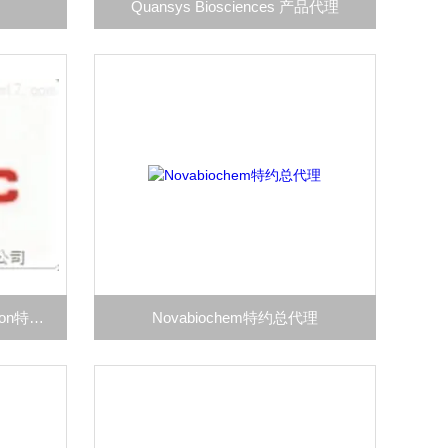
Quansys Biosciences 产品代理
Midland BioProducts Corporation特约总代理
Novabiochem特约总代理