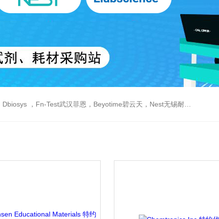
est武汉菲恩，Beyotime碧云天，Nest无锡耐思，Elabscience伊莱瑞特，Macklin麦克林生物，Cobioer科佰生物